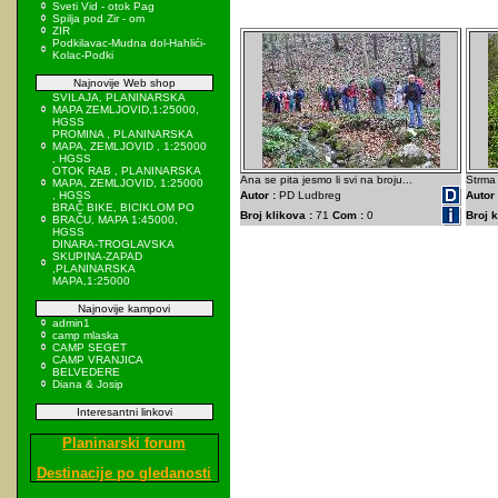
Sveti Vid - otok Pag
Spilja pod Zir - om
ZIR
Podkilavac-Mudna dol-Hahlići-
Kolac-Podki
Najnovije Web shop
SVILAJA, PLANINARSKA
MAPA ZEMLJOVID,1:25000,
HGSS
PROMINA , PLANINARSKA
MAPA, ZEMLJOVID , 1:25000
, HGSS
OTOK RAB , PLANINARSKA
Ana se pita jesmo li svi na broju...
Strma 
MAPA, ZEMLJOVID, 1:25000
, HGSS
Autor :
PD Ludbreg
Autor 
BRAČ BIKE, BICIKLOM PO
Broj klikova :
71
Com :
0
Broj k
BRAČU, MAPA 1:45000,
HGSS
DINARA-TROGLAVSKA
SKUPINA-ZAPAD
,PLANINARSKA
MAPA,1:25000
Najnovije kampovi
admin1
camp mlaska
CAMP SEGET
CAMP VRANJICA
BELVEDERE
Diana & Josip
Interesantni linkovi
Planinarski forum
Destinacije po gledanosti