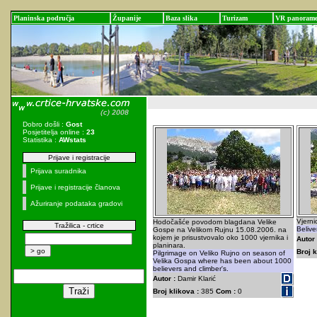
Planinska područja
Županije
Baza slika
Turizam
VR panoram
Dobro došli :
Gost
Posjetitelja online :
23
Statistika :
AWstats
Prijave i registracije
Prijava suradnika
Prijave i registracije članova
Ažuriranje podataka gradovi
Vjerni
Hodočašće povodom blagdana Velike
Tražilica - crtice
Belive
Gospe na Velikom Rujnu 15.08.2006. na
kojem je prisustvovalo oko 1000 vjernika i
Autor 
planinara.
Broj k
Pilgrimage on Veliko Rujno on season of
Velika Gospa where has been about 1000
believers and climber's.
Autor :
Damir Klarić
Broj klikova :
385
Com :
0