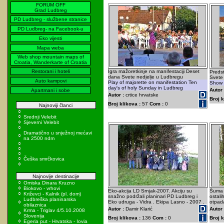
FORUM OFF
Grad Ludbreg
PD Ludbreg - službene stranice
PD Ludbreg- na Facebook-u
Eko vijesti
Mapa weba
Web shop mountain maps of
Croatia, Wanderkarte of Croatia
Restorani i hoteli
Igra mažoretkinje na manifestaciji Deset
Preds
dana Svete nedjelje u Ludbregu
Svete 
Auto kampovi
Play of majorette on manifestation Ten
Show o
day's of holy Sunday in Ludbreg
Autor 
Apartmani i sobe
Autor :
crtice hrvatske
Broj k
Broj klikova :
57
Com :
0
Najnoviji članci
Srednji Velebit
Sjeverni Velebit
Dramatično u snježnoj mećavi
na 2500 ndm
Češka smrčkovica
Najnovije destinacije
Omiska Dinara Kruzno
Biokovo - vrhovi
Eko-akcija LD Srnjak-2007. Akciju su
Šuma 
Križevci - Kalnik (pl. dom)
snažno podržali planinari PD Ludbreg i
ostali
Ludbreška planinarska
Eko udruga - Vidra . Ekipa Lasno - 2007 .
otpada
obilaznica
Autor :
Damir Klarić
Autor 
Krma - Triglav 4/5.10.2008
Slovenija
Broj klikova :
136
Com :
0
Broj k
Egeria put - Hrvatska - Iovia