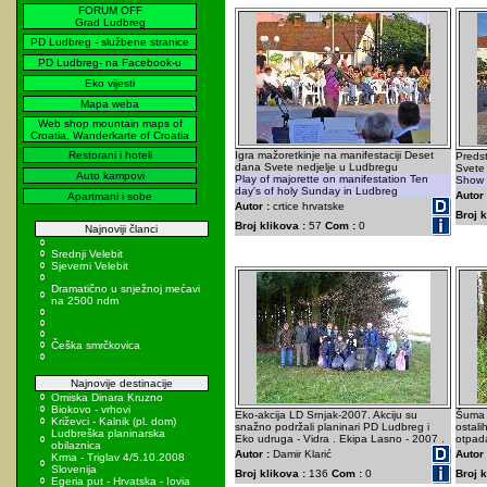
FORUM OFF
Grad Ludbreg
PD Ludbreg - službene stranice
PD Ludbreg- na Facebook-u
Eko vijesti
Mapa weba
Web shop mountain maps of
Croatia, Wanderkarte of Croatia
Restorani i hoteli
Igra mažoretkinje na manifestaciji Deset
Preds
dana Svete nedjelje u Ludbregu
Svete 
Auto kampovi
Play of majorette on manifestation Ten
Show o
day's of holy Sunday in Ludbreg
Autor 
Apartmani i sobe
Autor :
crtice hrvatske
Broj k
Broj klikova :
57
Com :
0
Najnoviji članci
Srednji Velebit
Sjeverni Velebit
Dramatično u snježnoj mećavi
na 2500 ndm
Češka smrčkovica
Najnovije destinacije
Omiska Dinara Kruzno
Biokovo - vrhovi
Eko-akcija LD Srnjak-2007. Akciju su
Šuma 
Križevci - Kalnik (pl. dom)
snažno podržali planinari PD Ludbreg i
ostali
Ludbreška planinarska
Eko udruga - Vidra . Ekipa Lasno - 2007 .
otpada
obilaznica
Autor :
Damir Klarić
Autor 
Krma - Triglav 4/5.10.2008
Slovenija
Broj klikova :
136
Com :
0
Broj k
Egeria put - Hrvatska - Iovia