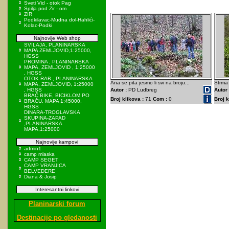
Sveti Vid - otok Pag
Spilja pod Zir - om
ZIR
Podkilavac-Mudna dol-Hahlići-
Kolac-Podki
Najnovije Web shop
SVILAJA, PLANINARSKA
MAPA ZEMLJOVID,1:25000,
HGSS
PROMINA , PLANINARSKA
MAPA, ZEMLJOVID , 1:25000
, HGSS
OTOK RAB , PLANINARSKA
Ana se pita jesmo li svi na broju...
Strma 
MAPA, ZEMLJOVID, 1:25000
, HGSS
Autor :
PD Ludbreg
Autor 
BRAČ BIKE, BICIKLOM PO
Broj klikova :
71
Com :
0
Broj k
BRAČU, MAPA 1:45000,
HGSS
DINARA-TROGLAVSKA
SKUPINA-ZAPAD
,PLANINARSKA
MAPA,1:25000
Najnovije kampovi
admin1
camp mlaska
CAMP SEGET
CAMP VRANJICA
BELVEDERE
Diana & Josip
Interesantni linkovi
Planinarski forum
Destinacije po gledanosti