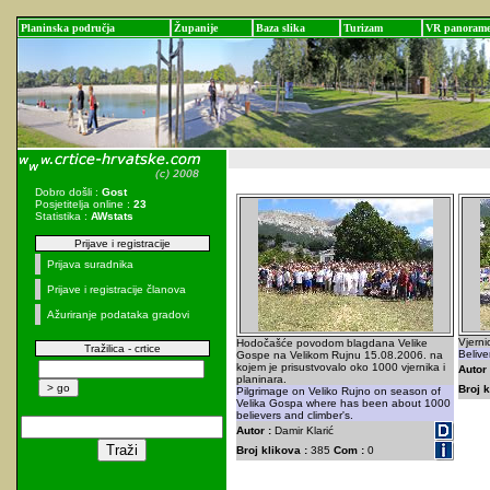
Planinska područja
Županije
Baza slika
Turizam
VR panoram
Dobro došli :
Gost
Posjetitelja online :
23
Statistika :
AWstats
Prijave i registracije
Prijava suradnika
Prijave i registracije članova
Ažuriranje podataka gradovi
Vjerni
Hodočašće povodom blagdana Velike
Tražilica - crtice
Belive
Gospe na Velikom Rujnu 15.08.2006. na
kojem je prisustvovalo oko 1000 vjernika i
Autor 
planinara.
Broj k
Pilgrimage on Veliko Rujno on season of
Velika Gospa where has been about 1000
believers and climber's.
Autor :
Damir Klarić
Broj klikova :
385
Com :
0