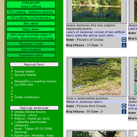
FORUM OFF
Grad Ludbreg
PD Ludbreg - službene stranice
PD Ludbreg- na Facebook-u
Eko vijesti
Jezera Jankovac čine dva umjetna
Jezera
stepenasta jezera .
Lake's 
Mapa weba
Lake's of Jankovac consist of two artificial
Autor 
Web shop mountain maps of
lake's stairs like above each other .
Croatia, Wanderkarte of Croatia
Broj k
Autor :
Picture's of Croatia
Restorani i hoteli
Broj klikova :
73
Com :
0
Auto kampovi
Apartmani i sobe
Najnoviji članci
Srednji Velebit
Sjeverni Velebit
Dramatično u snježnoj mećavi
na 2500 ndm
Češka smrčkovica
Voda u Jankovačkim jezerima .
Špilja
Watter in Jankovac lake's .
Jankov
Cave 
Autor :
Pictures from Croatia
Najnovije destinacije
and aft
Broj klikova :
60
Com :
0
Omiska Dinara Kruzno
Autor 
Biokovo - vrhovi
Broj k
Križevci - Kalnik (pl. dom)
Ludbreška planinarska
obilaznica
Krma - Triglav 4/5.10.2008
Slovenija
Egeria put - Hrvatska - Iovia