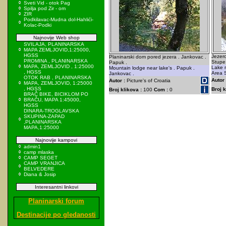
Sveti Vid - otok Pag
Spilja pod Zir - om
ZIR
Podkilavac-Mudna dol-Hahlići-
Kolac-Podki
Najnovije Web shop
SVILAJA, PLANINARSKA
MAPA ZEMLJOVID,1:25000,
HGSS
Jezero
Planinarski dom pored jezera . Jankovac .
PROMINA , PLANINARSKA
Stupe 
Papuk .
MAPA, ZEMLJOVID , 1:25000
Lake n
Mountain lodge near lake's . Papuk .
, HGSS
Area S
Jankovac .
OTOK RAB , PLANINARSKA
Autor 
Autor :
Picture's of Croatia
MAPA, ZEMLJOVID, 1:25000
, HGSS
Broj k
Broj klikova :
100
Com :
0
BRAČ BIKE, BICIKLOM PO
BRAČU, MAPA 1:45000,
HGSS
DINARA-TROGLAVSKA
SKUPINA-ZAPAD
,PLANINARSKA
MAPA,1:25000
Najnovije kampovi
admin1
camp mlaska
CAMP SEGET
CAMP VRANJICA
BELVEDERE
Diana & Josip
Interesantni linkovi
Planinarski forum
Destinacije po gledanosti