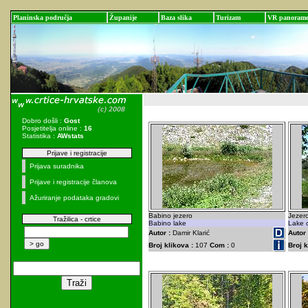
Planinska područja
Županije
Baza slika
Turizam
VR panoram
Dobro došli :
Gost
Posjetitelja online :
16
Statistika :
AWstats
Prijave i registracije
Prijava suradnika
Prijave i registracije članova
Ažuriranje podataka gradovi
Babino jezero
Jezer
Tražilica - crtice
Babino lake
Lake o
Autor :
Damir Klarić
Autor 
Broj klikova :
107
Com :
0
Broj k