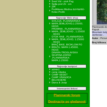
Sveti Vid - otok Pag
Spilja pod Zir - om
ZIR
Podkilavac-Mudna dol-Hahlići-
Kolac-Podki
Najnovije Web shop
SVILAJA, PLANINARSKA
MAPA ZEMLJOVID,1:25000,
HGSS
Planinarski d
PROMINA , PLANINARSKA
Papuk .
MAPA, ZEMLJOVID , 1:25000
Mountain lodg
, HGSS
Jankovac .
OTOK RAB , PLANINARSKA
Autor :
Pictur
MAPA, ZEMLJOVID, 1:25000
, HGSS
Broj klikova 
BRAČ BIKE, BICIKLOM PO
BRAČU, MAPA 1:45000,
HGSS
DINARA-TROGLAVSKA
SKUPINA-ZAPAD
,PLANINARSKA
MAPA,1:25000
Najnovije kampovi
admin1
camp mlaska
CAMP SEGET
CAMP VRANJICA
BELVEDERE
Diana & Josip
Interesantni linkovi
Planinarski forum
Destinacije po gledanosti