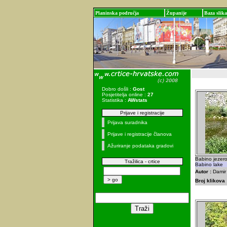
Planinska područja
Županije
Baza slika
Dobro došli :
Gost
Posjetitelja online :
27
Statistika :
AWstats
Prijave i registracije
Prijava suradnika
Prijave i registracije članova
Ažuriranje podataka gradovi
Babino jezer
Tražilica - crtice
Babino lake
Autor :
Damir 
Broj klikova 