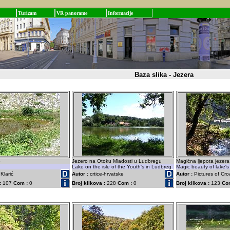
Turizam
VR panorame
Informacije
Baza slika - Jezera
o
Jezero na Otoku Mladosti u Ludbregu
Magićna ljepota jezera
Lake on the isle of the Youth's in Ludbreg
Magic beauty of lake's
Klarić
Autor :
crtice-hrvatske
Autor :
Pictures of Cro
:
107
Com :
0
Broj klikova :
228
Com :
0
Broj klikova :
123
Co