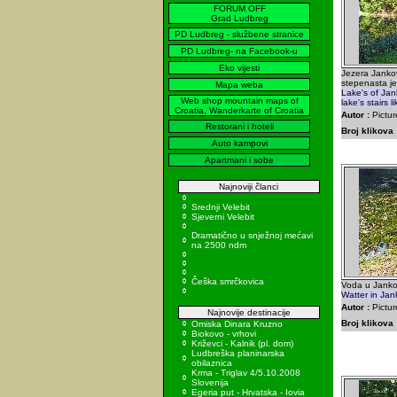
FORUM OFF
Grad Ludbreg
PD Ludbreg - službene stranice
PD Ludbreg- na Facebook-u
Eko vijesti
Jezera Janko
stepenasta je
Mapa weba
Lake's of Jank
Web shop mountain maps of
lake's stairs 
Croatia, Wanderkarte of Croatia
Autor :
Pictur
Restorani i hoteli
Broj klikova 
Auto kampovi
Apartmani i sobe
Najnoviji članci
Srednji Velebit
Sjeverni Velebit
Dramatično u snježnoj mećavi
na 2500 ndm
Češka smrčkovica
Voda u Janko
Watter in Jan
Autor :
Pictur
Najnovije destinacije
Broj klikova 
Omiska Dinara Kruzno
Biokovo - vrhovi
Križevci - Kalnik (pl. dom)
Ludbreška planinarska
obilaznica
Krma - Triglav 4/5.10.2008
Slovenija
Egeria put - Hrvatska - Iovia