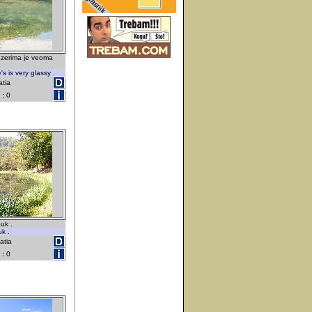
ezerima je veoma
s is very glassy .
atia
 :
0
uk .
k .
atia
 :
0