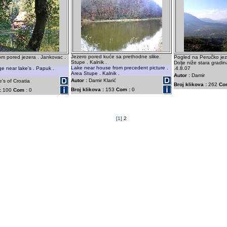
Jezero pored kuće sa prethodne slike.
om pored jezera . Jankovac .
Pogled na Peručko jez
Stupe . Kalnik .
Dolje niže stara gradi
Lake near house from precedent picture .
e near lake's . Papuk .
.4.8.07
Area Stupe . Kalnik .
Autor :
Damir
Autor :
Damir Klarić
e's of Croatia
Broj klikova :
262
Co
Broj klikova :
153
Com :
0
:
100
Com :
0
[1]
2