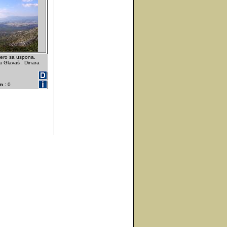
ero sa uspona.
na Glavaš . Dinara
m :
0