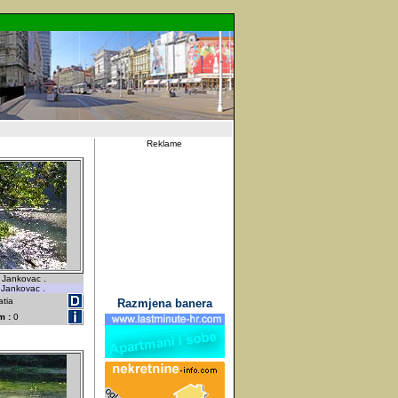
Reklame
 Jankovac .
 Jankovac .
atia
Razmjena banera
m :
0