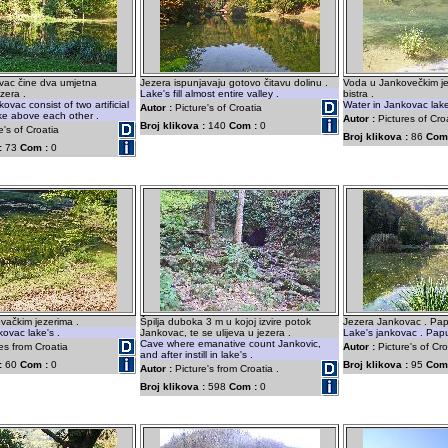
vac čine dva umjetna
Jezera ispunjavaju gotovo čitavu dolinu .
Voda u Jankovečkim j
zera .
Lake's fill almost entire valley .
bistra .
ovac consist of two artificial
Water in Jankovac lake'
Autor :
Picture's of Croatia
like above each other .
Autor :
Pictures of Cro
Broj klikova :
140
Com :
0
e's of Croatia
Broj klikova :
86
Com
:
73
Com :
0
vačkim jezerima .
Špilja duboka 3 m u kojoj izvire potok
Jezera Jankovac . Pap
kovac lake's .
Jankovac, te se ulijeva u jezera .
Lake's jankovac . Papu
Cave where emanative count Jankovic,
es from Croatia
Autor :
Picture's of Cro
and after instill in lake's .
:
60
Com :
0
Broj klikova :
95
Com
Autor :
Picture's from Croatia .
Broj klikova :
598
Com :
0