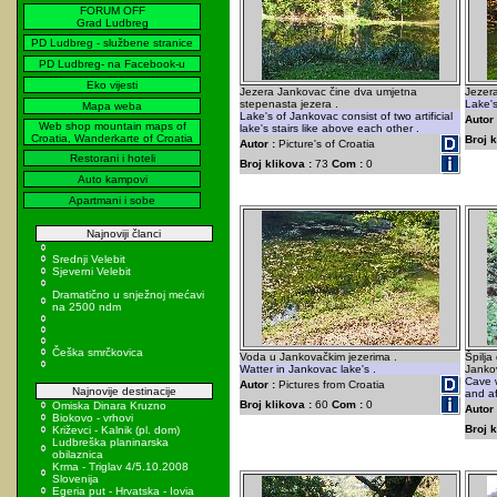
FORUM OFF
Grad Ludbreg
PD Ludbreg - službene stranice
PD Ludbreg- na Facebook-u
Eko vijesti
Jezera Jankovac čine dva umjetna
Jezera
stepenasta jezera .
Lake's 
Mapa weba
Lake's of Jankovac consist of two artificial
Autor 
Web shop mountain maps of
lake's stairs like above each other .
Croatia, Wanderkarte of Croatia
Broj k
Autor :
Picture's of Croatia
Restorani i hoteli
Broj klikova :
73
Com :
0
Auto kampovi
Apartmani i sobe
Najnoviji članci
Srednji Velebit
Sjeverni Velebit
Dramatično u snježnoj mećavi
na 2500 ndm
Češka smrčkovica
Voda u Jankovačkim jezerima .
Špilja
Watter in Jankovac lake's .
Jankov
Cave 
Autor :
Pictures from Croatia
Najnovije destinacije
and aft
Broj klikova :
60
Com :
0
Omiska Dinara Kruzno
Autor 
Biokovo - vrhovi
Broj k
Križevci - Kalnik (pl. dom)
Ludbreška planinarska
obilaznica
Krma - Triglav 4/5.10.2008
Slovenija
Egeria put - Hrvatska - Iovia