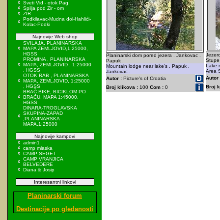
Sveti Vid - otok Pag
Spilja pod Zir - om
ZIR
Podkilavac-Mudna dol-Hahlići-
Kolac-Podki
Najnovije Web shop
SVILAJA, PLANINARSKA
MAPA ZEMLJOVID,1:25000,
HGSS
Jezero
Planinarski dom pored jezera . Jankovac .
PROMINA , PLANINARSKA
Stupe 
Papuk .
MAPA, ZEMLJOVID , 1:25000
Lake n
Mountain lodge near lake's . Papuk .
, HGSS
Area S
Jankovac .
OTOK RAB , PLANINARSKA
Autor 
Autor :
Picture's of Croatia
MAPA, ZEMLJOVID, 1:25000
, HGSS
Broj k
Broj klikova :
100
Com :
0
BRAČ BIKE, BICIKLOM PO
BRAČU, MAPA 1:45000,
HGSS
DINARA-TROGLAVSKA
SKUPINA-ZAPAD
,PLANINARSKA
MAPA,1:25000
Najnovije kampovi
admin1
camp mlaska
CAMP SEGET
CAMP VRANJICA
BELVEDERE
Diana & Josip
Interesantni linkovi
Planinarski forum
Destinacije po gledanosti