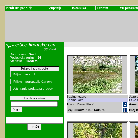
Planinska područja
Županije
Baza slika
Turizam
VR panoram
Dobro došli :
Gost
Posjetitelja online :
16
Statistika :
AWstats
Prijave i registracije
Prijava suradnika
Prijave i registracije članova
Ažuriranje podataka gradovi
Babino jezero
Jezer
Tražilica - crtice
Babino lake
Lake o
Autor :
Damir Klarić
Autor 
Broj klikova :
107
Com :
0
Broj k