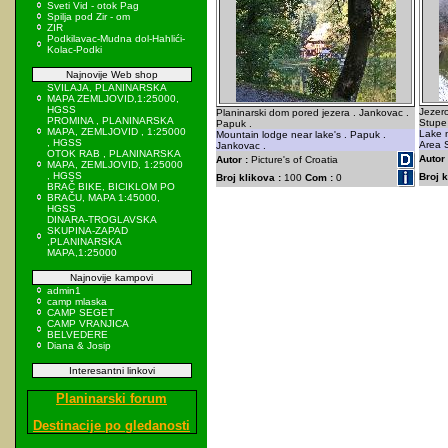
Sveti Vid - otok Pag
Spilja pod Zir - om
ZIR
Podkilavac-Mudna dol-Hahlići-
Kolac-Podki
Najnovije Web shop
SVILAJA, PLANINARSKA
MAPA ZEMLJOVID,1:25000,
HGSS
Jezero
Planinarski dom pored jezera . Jankovac .
PROMINA , PLANINARSKA
Stupe 
Papuk .
MAPA, ZEMLJOVID , 1:25000
Lake n
Mountain lodge near lake's . Papuk .
, HGSS
Area S
Jankovac .
OTOK RAB , PLANINARSKA
Autor 
Autor :
Picture's of Croatia
MAPA, ZEMLJOVID, 1:25000
, HGSS
Broj k
Broj klikova :
100
Com :
0
BRAČ BIKE, BICIKLOM PO
BRAČU, MAPA 1:45000,
HGSS
DINARA-TROGLAVSKA
SKUPINA-ZAPAD
,PLANINARSKA
MAPA,1:25000
Najnovije kampovi
admin1
camp mlaska
CAMP SEGET
CAMP VRANJICA
BELVEDERE
Diana & Josip
Interesantni linkovi
Planinarski forum
Destinacije po gledanosti