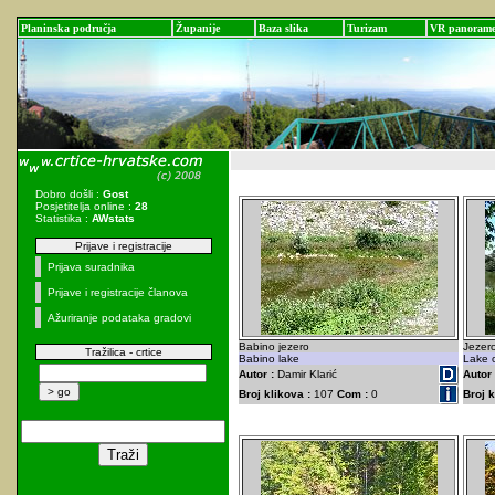
Planinska područja
Županije
Baza slika
Turizam
VR panoram
Dobro došli :
Gost
Posjetitelja online :
28
Statistika :
AWstats
Prijave i registracije
Prijava suradnika
Prijave i registracije članova
Ažuriranje podataka gradovi
Babino jezero
Jezer
Tražilica - crtice
Babino lake
Lake o
Autor :
Damir Klarić
Autor 
Broj klikova :
107
Com :
0
Broj k