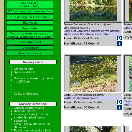
FORUM OFF
Grad Ludbreg
PD Ludbreg - službene stranice
PD Ludbreg- na Facebook-u
Eko vijesti
Jezera Jankovac čine dva umjetna
Jezera
stepenasta jezera .
Lake's 
Mapa weba
Lake's of Jankovac consist of two artificial
Autor 
Web shop mountain maps of
lake's stairs like above each other .
Croatia, Wanderkarte of Croatia
Broj k
Autor :
Picture's of Croatia
Restorani i hoteli
Broj klikova :
73
Com :
0
Auto kampovi
Apartmani i sobe
Najnoviji članci
Srednji Velebit
Sjeverni Velebit
Dramatično u snježnoj mećavi
na 2500 ndm
Češka smrčkovica
Voda u Jankovačkim jezerima .
Špilja
Watter in Jankovac lake's .
Jankov
Cave 
Autor :
Pictures from Croatia
Najnovije destinacije
and aft
Broj klikova :
60
Com :
0
Omiska Dinara Kruzno
Autor 
Biokovo - vrhovi
Broj k
Križevci - Kalnik (pl. dom)
Ludbreška planinarska
obilaznica
Krma - Triglav 4/5.10.2008
Slovenija
Egeria put - Hrvatska - Iovia