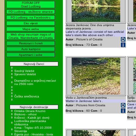
FORUM OFF
Grad Ludbreg
PD Ludbreg - službene stranice
PD Ludbreg- na Facebook-u
Eko vijesti
Jezera Jankovac čine dva umjetna
Jezera
stepenasta jezera .
Lake's 
Mapa weba
Lake's of Jankovac consist of two artificial
Autor 
Web shop mountain maps of
lake's stairs like above each other .
Croatia, Wanderkarte of Croatia
Broj k
Autor :
Picture's of Croatia
Restorani i hoteli
Broj klikova :
73
Com :
0
Auto kampovi
Apartmani i sobe
Najnoviji članci
Srednji Velebit
Sjeverni Velebit
Dramatično u snježnoj mećavi
na 2500 ndm
Češka smrčkovica
Voda u Jankovačkim jezerima .
Špilja
Watter in Jankovac lake's .
Jankov
Cave 
Autor :
Pictures from Croatia
Najnovije destinacije
and aft
Broj klikova :
60
Com :
0
Omiska Dinara Kruzno
Autor 
Biokovo - vrhovi
Broj k
Križevci - Kalnik (pl. dom)
Ludbreška planinarska
obilaznica
Krma - Triglav 4/5.10.2008
Slovenija
Egeria put - Hrvatska - Iovia