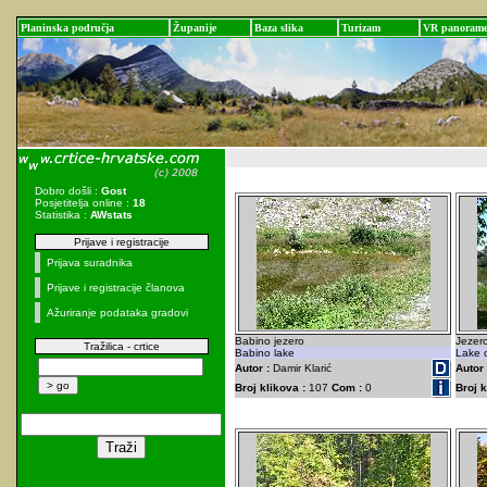
Planinska područja
Županije
Baza slika
Turizam
VR panoram
Dobro došli :
Gost
Posjetitelja online :
18
Statistika :
AWstats
Prijave i registracije
Prijava suradnika
Prijave i registracije članova
Ažuriranje podataka gradovi
Babino jezero
Jezer
Tražilica - crtice
Babino lake
Lake o
Autor :
Damir Klarić
Autor 
Broj klikova :
107
Com :
0
Broj k