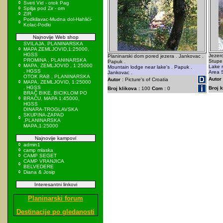
Sveti Vid - otok Pag
Spilja pod Zir - om
ZIR
Podkilavac-Mudna dol-Hahlići-
Kolac-Podki
Najnovije Web shop
SVILAJA, PLANINARSKA
MAPA ZEMLJOVID,1:25000,
HGSS
Jezero
Planinarski dom pored jezera . Jankovac .
PROMINA , PLANINARSKA
Stupe 
Papuk .
MAPA, ZEMLJOVID , 1:25000
Lake n
Mountain lodge near lake's . Papuk .
, HGSS
Area S
Jankovac .
OTOK RAB , PLANINARSKA
Autor 
Autor :
Picture's of Croatia
MAPA, ZEMLJOVID, 1:25000
, HGSS
Broj k
Broj klikova :
100
Com :
0
BRAČ BIKE, BICIKLOM PO
BRAČU, MAPA 1:45000,
HGSS
DINARA-TROGLAVSKA
SKUPINA-ZAPAD
,PLANINARSKA
MAPA,1:25000
Najnovije kampovi
admin1
camp mlaska
CAMP SEGET
CAMP VRANJICA
BELVEDERE
Diana & Josip
Interesantni linkovi
Planinarski forum
Destinacije po gledanosti