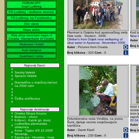
FORUM OFF
Grad Ludbreg
PD Ludbreg - službene stranice
PD Ludbreg- na Facebook-u
Eko vijesti
Mapa weba
Planinari iz Osijeka kod apatovačkog vrela
Kod iz
Web shop mountain maps of
čiste vode . Studeni . 2006.
Near w
Croatia, Wanderkarte of Croatia
Climber's from Osijek near wellspring of
Autor 
clear water in Apatovac .November 2006.
Restorani i hoteli
Broj k
Autor :
Pictures from Croatia .
Auto kampovi
Broj klikova :
320
Com :
0
Apartmani i sobe
Najnoviji članci
Srednji Velebit
Sjeverni Velebit
Dramatično u snježnoj mećavi
na 2500 ndm
Češka smrčkovica
Izvor 
Najnovije destinacije
izosta
Omiska Dinara Kruzno
izvor 
Biokovo - vrhovi
zapuh
Polumineralna voda Vindikta, na izvoru
Križevci - Kalnik (pl. dom)
20.04
Šumi, djeluje veoma osvježavajuće .
Ludbreška planinarska
Autor 
Ivanšćica .
obilaznica
Autor :
Damir Klarić
Broj k
Krma - Triglav 4/5.10.2008
Slovenija
Broj klikova :
230
Com :
0
Egeria put - Hrvatska - Iovia