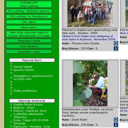
FORUM OFF
Grad Ludbreg
PD Ludbreg - službene stranice
PD Ludbreg- na Facebook-u
Eko vijesti
Mapa weba
Planinari iz Osijeka kod apatovačkog vrela
Kod iz
Web shop mountain maps of
čiste vode . Studeni . 2006.
Near w
Croatia, Wanderkarte of Croatia
Climber's from Osijek near wellspring of
Autor 
clear water in Apatovac .November 2006.
Restorani i hoteli
Broj k
Autor :
Pictures from Croatia .
Auto kampovi
Broj klikova :
320
Com :
0
Apartmani i sobe
Najnoviji članci
Srednji Velebit
Sjeverni Velebit
Dramatično u snježnoj mećavi
na 2500 ndm
Češka smrčkovica
Izvor 
Najnovije destinacije
izosta
Omiska Dinara Kruzno
izvor 
Biokovo - vrhovi
zapuh
Polumineralna voda Vindikta, na izvoru
Križevci - Kalnik (pl. dom)
20.04
Šumi, djeluje veoma osvježavajuće .
Ludbreška planinarska
Autor 
Ivanšćica .
obilaznica
Autor :
Damir Klarić
Broj k
Krma - Triglav 4/5.10.2008
Slovenija
Broj klikova :
230
Com :
0
Egeria put - Hrvatska - Iovia