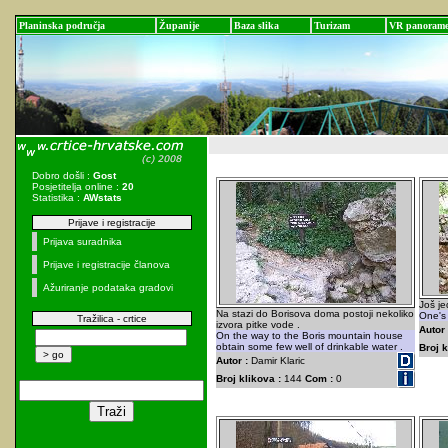
Planinska područja
Županije
Baza slika
Turizam
VR panoram
Dobro došli :
Gost
Posjetitelja online :
20
Statistika :
AWstats
Prijave i registracije
Prijava suradnika
Prijave i registracije članova
Ažuriranje podataka gradovi
Još je
Na stazi do Borisova doma postoji nekoliko
One's 
Tražilica - crtice
izvora pitke vode .
Autor 
On the way to the Boris mountain house
obtain some few well of drinkable water .
Broj k
Autor :
Damir Klaric
Broj klikova :
144
Com :
0