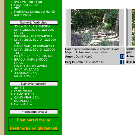
Sveti Vid - otok Pag
Spilja pod Zir - om
ZIR
Podkilavac-Mudna dol-Hahlići-
Kolac-Podki
Najnovije Web shop
SVILAJA, PLANINARSKA
MAPA ZEMLJOVID,1:25000,
HGSS
PROMINA , PLANINARSKA
MAPA, ZEMLJOVID , 1:25000
, HGSS
OTOK RAB , PLANINARSKA
Spomen
Pored kuće označeno je i mjesto izvora .
MAPA, ZEMLJOVID, 1:25000
gora .
Majer . Južna strana Ivanšćice .
, HGSS
BRAČ BIKE, BICIKLOM PO
Autor 
Autor :
Damir Klarić
BRAČU, MAPA 1:45000,
Broj k
Broj klikova :
110
Com :
0
HGSS
DINARA-TROGLAVSKA
SKUPINA-ZAPAD
,PLANINARSKA
MAPA,1:25000
Najnovije kampovi
admin1
camp mlaska
CAMP SEGET
CAMP VRANJICA
BELVEDERE
Diana & Josip
Interesantni linkovi
Planinarski forum
Destinacije po gledanosti