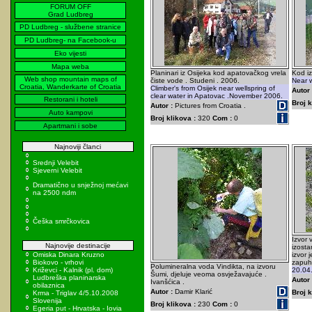
FORUM OFF
Grad Ludbreg
PD Ludbreg - službene stranice
PD Ludbreg- na Facebook-u
Eko vijesti
Mapa weba
Planinari iz Osijeka kod apatovačkog vrela
Kod iz
Web shop mountain maps of
čiste vode . Studeni . 2006.
Near w
Croatia, Wanderkarte of Croatia
Climber's from Osijek near wellspring of
Autor 
clear water in Apatovac .November 2006.
Restorani i hoteli
Broj k
Autor :
Pictures from Croatia .
Auto kampovi
Broj klikova :
320
Com :
0
Apartmani i sobe
Najnoviji članci
Srednji Velebit
Sjeverni Velebit
Dramatično u snježnoj mećavi
na 2500 ndm
Češka smrčkovica
Izvor 
Najnovije destinacije
izosta
Omiska Dinara Kruzno
izvor 
Biokovo - vrhovi
zapuh
Polumineralna voda Vindikta, na izvoru
Križevci - Kalnik (pl. dom)
20.04
Šumi, djeluje veoma osvježavajuće .
Ludbreška planinarska
Autor 
Ivanšćica .
obilaznica
Autor :
Damir Klarić
Broj k
Krma - Triglav 4/5.10.2008
Slovenija
Broj klikova :
230
Com :
0
Egeria put - Hrvatska - Iovia