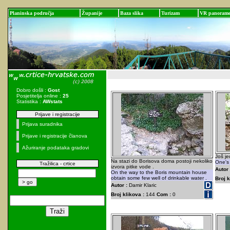
Planinska područja
Županije
Baza slika
Turizam
VR panoram
Dobro došli :
Gost
Posjetitelja online :
25
Statistika :
AWstats
Prijave i registracije
Prijava suradnika
Prijave i registracije članova
Ažuriranje podataka gradovi
Još je
Na stazi do Borisova doma postoji nekoliko
One's 
Tražilica - crtice
izvora pitke vode .
Autor 
On the way to the Boris mountain house
obtain some few well of drinkable water .
Broj k
Autor :
Damir Klaric
Broj klikova :
144
Com :
0