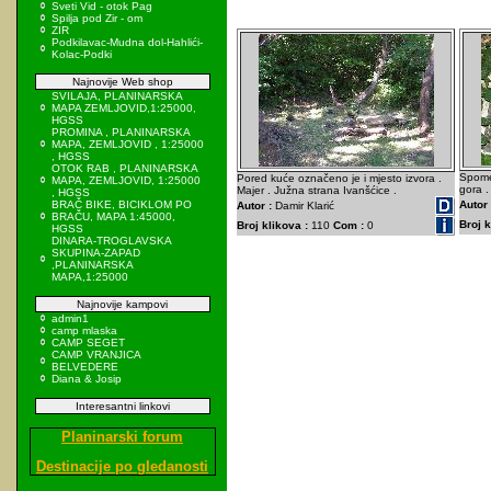
Sveti Vid - otok Pag
Spilja pod Zir - om
ZIR
Podkilavac-Mudna dol-Hahlići-
Kolac-Podki
Najnovije Web shop
SVILAJA, PLANINARSKA
MAPA ZEMLJOVID,1:25000,
HGSS
PROMINA , PLANINARSKA
MAPA, ZEMLJOVID , 1:25000
, HGSS
OTOK RAB , PLANINARSKA
Spomen
Pored kuće označeno je i mjesto izvora .
MAPA, ZEMLJOVID, 1:25000
gora .
Majer . Južna strana Ivanšćice .
, HGSS
BRAČ BIKE, BICIKLOM PO
Autor 
Autor :
Damir Klarić
BRAČU, MAPA 1:45000,
Broj k
Broj klikova :
110
Com :
0
HGSS
DINARA-TROGLAVSKA
SKUPINA-ZAPAD
,PLANINARSKA
MAPA,1:25000
Najnovije kampovi
admin1
camp mlaska
CAMP SEGET
CAMP VRANJICA
BELVEDERE
Diana & Josip
Interesantni linkovi
Planinarski forum
Destinacije po gledanosti