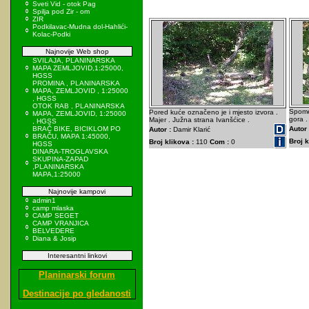
Sveti Vid - otok Pag
Spilja pod Zir - om
ZIR
Podkilavac-Mudna dol-Hahlići-
Kolac-Podki
Najnovije Web shop
SVILAJA, PLANINARSKA
MAPA ZEMLJOVID,1:25000,
HGSS
PROMINA , PLANINARSKA
MAPA, ZEMLJOVID , 1:25000
, HGSS
OTOK RAB , PLANINARSKA
Spomen
Pored kuće označeno je i mjesto izvora .
MAPA, ZEMLJOVID, 1:25000
gora .
Majer . Južna strana Ivanšćice .
, HGSS
BRAČ BIKE, BICIKLOM PO
Autor 
Autor :
Damir Klarić
BRAČU, MAPA 1:45000,
Broj k
Broj klikova :
110
Com :
0
HGSS
DINARA-TROGLAVSKA
SKUPINA-ZAPAD
,PLANINARSKA
MAPA,1:25000
Najnovije kampovi
admin1
camp mlaska
CAMP SEGET
CAMP VRANJICA
BELVEDERE
Diana & Josip
Interesantni linkovi
Planinarski forum
Destinacije po gledanosti