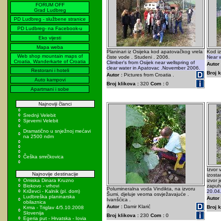
FORUM OFF
Grad Ludbreg
PD Ludbreg - službene stranice
PD Ludbreg- na Facebook-u
Eko vijesti
Mapa weba
Planinari iz Osijeka kod apatovačkog vrela
Kod iz
Web shop mountain maps of
čiste vode . Studeni . 2006.
Near w
Croatia, Wanderkarte of Croatia
Climber's from Osijek near wellspring of
Autor 
clear water in Apatovac .November 2006.
Restorani i hoteli
Broj k
Autor :
Pictures from Croatia .
Auto kampovi
Broj klikova :
320
Com :
0
Apartmani i sobe
Najnoviji članci
Srednji Velebit
Sjeverni Velebit
Dramatično u snježnoj mećavi
na 2500 ndm
Češka smrčkovica
Izvor 
Najnovije destinacije
izosta
Omiska Dinara Kruzno
izvor 
Biokovo - vrhovi
zapuh
Polumineralna voda Vindikta, na izvoru
Križevci - Kalnik (pl. dom)
20.04
Šumi, djeluje veoma osvježavajuće .
Ludbreška planinarska
Autor 
Ivanšćica .
obilaznica
Autor :
Damir Klarić
Broj k
Krma - Triglav 4/5.10.2008
Slovenija
Broj klikova :
230
Com :
0
Egeria put - Hrvatska - Iovia