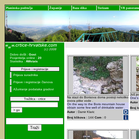
Planinska područja
Županije
Baza slika
Turizam
VR panoram
Dobro došli :
Gost
Posjetitelja online :
20
Statistika :
AWstats
Prijave i registracije
Prijava suradnika
Prijave i registracije članova
Ažuriranje podataka gradovi
Još je
Na stazi do Borisova doma postoji nekoliko
One's 
Tražilica - crtice
izvora pitke vode .
Autor 
On the way to the Boris mountain house
obtain some few well of drinkable water .
Broj k
Autor :
Damir Klaric
Broj klikova :
144
Com :
0