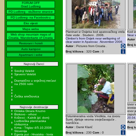
FORUM OFF
Grad Ludbreg
PD Ludbreg - službene stranice
PD Ludbreg- na Facebook-u
Eko vijesti
Mapa weba
Planinari iz Osijeka kod apatovačkog vrela
Kod iz
Web shop mountain maps of
čiste vode . Studeni . 2006.
Near w
Croatia, Wanderkarte of Croatia
Climber's from Osijek near wellspring of
Autor 
clear water in Apatovac .November 2006.
Restorani i hoteli
Broj k
Autor :
Pictures from Croatia .
Auto kampovi
Broj klikova :
320
Com :
0
Apartmani i sobe
Najnoviji članci
Srednji Velebit
Sjeverni Velebit
Dramatično u snježnoj mećavi
na 2500 ndm
Češka smrčkovica
Izvor 
Najnovije destinacije
izosta
Omiska Dinara Kruzno
izvor 
Biokovo - vrhovi
zapuh
Polumineralna voda Vindikta, na izvoru
Križevci - Kalnik (pl. dom)
20.04
Šumi, djeluje veoma osvježavajuće .
Ludbreška planinarska
Autor 
Ivanšćica .
obilaznica
Autor :
Damir Klarić
Broj k
Krma - Triglav 4/5.10.2008
Slovenija
Broj klikova :
230
Com :
0
Egeria put - Hrvatska - Iovia