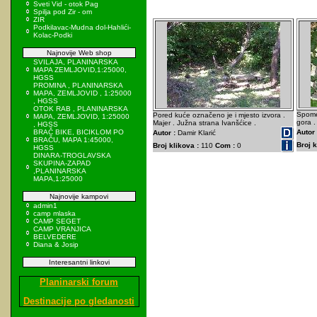
Sveti Vid - otok Pag
Spilja pod Zir - om
ZIR
Podkilavac-Mudna dol-Hahlići-
Kolac-Podki
Najnovije Web shop
SVILAJA, PLANINARSKA
MAPA ZEMLJOVID,1:25000,
HGSS
PROMINA , PLANINARSKA
MAPA, ZEMLJOVID , 1:25000
, HGSS
OTOK RAB , PLANINARSKA
Spomen
Pored kuće označeno je i mjesto izvora .
MAPA, ZEMLJOVID, 1:25000
gora .
Majer . Južna strana Ivanšćice .
, HGSS
BRAČ BIKE, BICIKLOM PO
Autor 
Autor :
Damir Klarić
BRAČU, MAPA 1:45000,
Broj k
Broj klikova :
110
Com :
0
HGSS
DINARA-TROGLAVSKA
SKUPINA-ZAPAD
,PLANINARSKA
MAPA,1:25000
Najnovije kampovi
admin1
camp mlaska
CAMP SEGET
CAMP VRANJICA
BELVEDERE
Diana & Josip
Interesantni linkovi
Planinarski forum
Destinacije po gledanosti