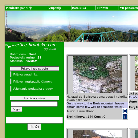
Planinska područja
Županije
Baza slika
Turizam
VR panoram
Dobro došli :
Gost
Posjetitelja online :
23
Statistika :
AWstats
Prijave i registracije
Prijava suradnika
Prijave i registracije članova
Ažuriranje podataka gradovi
Još je
Na stazi do Borisova doma postoji nekoliko
One's 
Tražilica - crtice
izvora pitke vode .
Autor 
On the way to the Boris mountain house
obtain some few well of drinkable water .
Broj k
Autor :
Damir Klaric
Broj klikova :
144
Com :
0