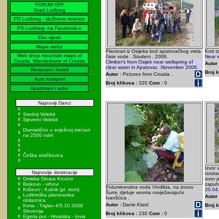
FORUM OFF
Grad Ludbreg
PD Ludbreg - službene stranice
PD Ludbreg- na Facebook-u
Eko vijesti
Mapa weba
Planinari iz Osijeka kod apatovačkog vrela
Kod iz
Web shop mountain maps of
čiste vode . Studeni . 2006.
Near w
Croatia, Wanderkarte of Croatia
Climber's from Osijek near wellspring of
Autor 
clear water in Apatovac .November 2006.
Restorani i hoteli
Broj k
Autor :
Pictures from Croatia .
Auto kampovi
Broj klikova :
320
Com :
0
Apartmani i sobe
Najnoviji članci
Srednji Velebit
Sjeverni Velebit
Dramatično u snježnoj mećavi
na 2500 ndm
Češka smrčkovica
Izvor 
Najnovije destinacije
izosta
Omiska Dinara Kruzno
izvor 
Biokovo - vrhovi
zapuh
Polumineralna voda Vindikta, na izvoru
Križevci - Kalnik (pl. dom)
20.04
Šumi, djeluje veoma osvježavajuće .
Ludbreška planinarska
Autor 
Ivanšćica .
obilaznica
Autor :
Damir Klarić
Broj k
Krma - Triglav 4/5.10.2008
Slovenija
Broj klikova :
230
Com :
0
Egeria put - Hrvatska - Iovia