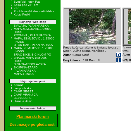
Sveti Vid - otok Pag
Spilja pod Zir - om
ZIR
Podkilavac-Mudna dol-Hahlići-
Kolac-Podki
Najnovije Web shop
SVILAJA, PLANINARSKA
MAPA ZEMLJOVID,1:25000,
HGSS
PROMINA , PLANINARSKA
MAPA, ZEMLJOVID , 1:25000
, HGSS
OTOK RAB , PLANINARSKA
Spomen
Pored kuće označeno je i mjesto izvora .
MAPA, ZEMLJOVID, 1:25000
gora .
Majer . Južna strana Ivanšćice .
, HGSS
BRAČ BIKE, BICIKLOM PO
Autor 
Autor :
Damir Klarić
BRAČU, MAPA 1:45000,
Broj k
Broj klikova :
110
Com :
0
HGSS
DINARA-TROGLAVSKA
SKUPINA-ZAPAD
,PLANINARSKA
MAPA,1:25000
Najnovije kampovi
admin1
camp mlaska
CAMP SEGET
CAMP VRANJICA
BELVEDERE
Diana & Josip
Interesantni linkovi
Planinarski forum
Destinacije po gledanosti