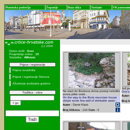
Planinska područja
Županije
Baza slika
Turizam
VR panoram
Dobro došli :
Gost
Posjetitelja online :
19
Statistika :
AWstats
Prijave i registracije
Prijava suradnika
Prijave i registracije članova
Ažuriranje podataka gradovi
Još je
Na stazi do Borisova doma postoji nekoliko
One's 
Tražilica - crtice
izvora pitke vode .
Autor 
On the way to the Boris mountain house
obtain some few well of drinkable water .
Broj k
Autor :
Damir Klaric
Broj klikova :
144
Com :
0