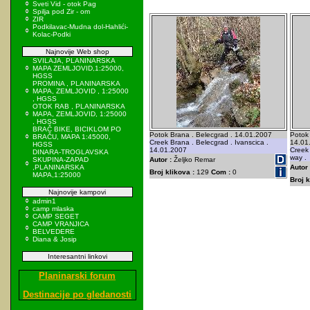
Sveti Vid - otok Pag
Spilja pod Zir - om
ZIR
Podkilavac-Mudna dol-Hahlići-
Kolac-Podki
Najnovije Web shop
SVILAJA, PLANINARSKA
MAPA ZEMLJOVID,1:25000,
HGSS
PROMINA , PLANINARSKA
MAPA, ZEMLJOVID , 1:25000
, HGSS
OTOK RAB , PLANINARSKA
MAPA, ZEMLJOVID, 1:25000
, HGSS
BRAČ BIKE, BICIKLOM PO
Potok Brana . Belecgrad . 14.01.2007
Potok 
BRAČU, MAPA 1:45000,
Creek Brana . Belecgrad . Ivanscica .
14.01
HGSS
14.01.2007
Creek 
DINARA-TROGLAVSKA
way .
SKUPINA-ZAPAD
Autor :
Željko Remar
,PLANINARSKA
Autor 
Broj klikova :
129
Com :
0
MAPA,1:25000
Broj k
Najnovije kampovi
admin1
camp mlaska
CAMP SEGET
CAMP VRANJICA
BELVEDERE
Diana & Josip
Interesantni linkovi
Planinarski forum
Destinacije po gledanosti