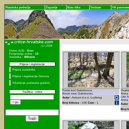
Planinska područja
Županije
Baza slika
Turizam
VR panoram
Dobro došli :
Gost
Posjetitelja online :
15
Statistika :
AWstats
Prijave i registracije
Prijava suradnika
Prijave i registracije članova
Ažuriranje podataka gradovi
Potok kod Gabrinovca.
Ovako 
Tražilica - crtice
Brook near Gabrinovec
Anica
Like h
Autor :
Astrum d.o.o.-Ludbreg
Anica
Broj klikova :
106
Com :
1
Autor 
Broj k