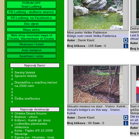
FORUM OFF
Grad Ludbreg
PD Ludbreg - službene stranice
PD Ludbreg- na Facebook-u
Eko vijesti
Zadnji
Mapa weba
nasem
Most preko Velike Paklenice
Web shop mountain maps of
Last b
Bridge over creek Velika Paklenica
Croatia, Wanderkarte of Croatia
virtua
Autor :
Damir Klarić
Autor 
Restorani i hoteli
Broj klikova :
168
Com :
0
Broj k
Auto kampovi
Apartmani i sobe
Najnoviji članci
Srednji Velebit
Sjeverni Velebit
Dramatično u snježnoj mećavi
na 2500 ndm
Češka smrčkovica
Aktualni mostovi na stazi . Vratno .Kalnik .
Stari
Najnovije destinacije
Actual's bridge's on this way . Vratno .
izdrža
Kalnik .
Škrinj
Omiska Dinara Kruzno
Old br
Biokovo - vrhovi
Autor :
Damir Klarić
on all
Križevci - Kalnik (pl. dom)
Broj klikova :
96
Com :
0
Kalnic
Ludbreška planinarska
obilaznica
Autor 
Krma - Triglav 4/5.10.2008
Broj k
Slovenija
Egeria put - Hrvatska - Iovia