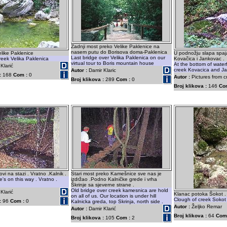
Zadnji most preko Velike Paklenice na
nasem putu do Borisova doma-Paklenica
like Paklenice
U podnožju slapa spaj
Last bridge over Velika Paklenica on our
reek Velika Paklenica
Kovačica i Jankovac .
virtual tour to Boris mountain house
At the bottom of waterf
Klarić
creek Kovacica and J
Autor :
Damir Klaric
:
168
Com :
0
Autor :
Pictures from c
Broj klikova :
289
Com :
0
Broj klikova :
146
Co
vi na stazi . Vratno .Kalnik .
Stari most preko Kamešnice sve nas je
e's on this way . Vratno .
izdržao .Podno Kalničke grede i vrha
Škrinje sa sjeverne strane .
Old bridge over creek kamesnica are hold
Klarić
Klanac potoka Šokot . 
on all of us. Our location is under hill
Clough of creek Sokot 
:
96
Com :
0
Kalnicka greda, top Skrinja, north side .
Autor :
Željko Remar
Autor :
Damir Klarić
Broj klikova :
64
Com
Broj klikova :
105
Com :
2