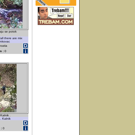
aju se potok
all there are mix
ankovac
roatia
m :
0
Kalnik .
. Kalnik
 :
0