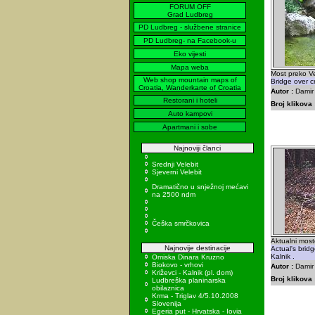
FORUM OFF
Grad Ludbreg
PD Ludbreg - službene stranice
PD Ludbreg- na Facebook-u
Eko vijesti
Mapa weba
Most preko Ve
Web shop mountain maps of
Bridge over c
Croatia, Wanderkarte of Croatia
Autor :
Damir 
Restorani i hoteli
Broj klikova 
Auto kampovi
Apartmani i sobe
Najnoviji članci
Srednji Velebit
Sjeverni Velebit
Dramatično u snježnoj mećavi
na 2500 ndm
Češka smrčkovica
Aktualni mosto
Najnovije destinacije
Actual's bridg
Kalnik .
Omiska Dinara Kruzno
Biokovo - vrhovi
Autor :
Damir 
Križevci - Kalnik (pl. dom)
Broj klikova 
Ludbreška planinarska
obilaznica
Krma - Triglav 4/5.10.2008
Slovenija
Egeria put - Hrvatska - Iovia