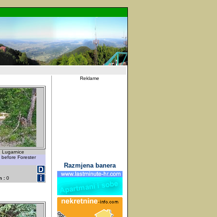
Reklame
d Lugarnice
 before Forester
Razmjena banera
 :
0