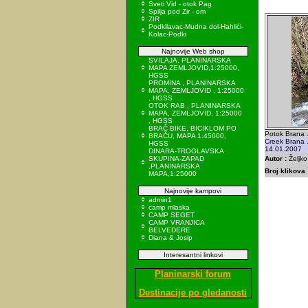
Sveti Vid - otok Pag
Spilja pod Zir - om
ZIR
Podkilavac-Mudna dol-Hahlići-
Kolac-Podki
Najnovije Web shop
SVILAJA, PLANINARSKA
MAPA ZEMLJOVID,1:25000,
HGSS
PROMINA , PLANINARSKA
MAPA, ZEMLJOVID , 1:25000
, HGSS
OTOK RAB , PLANINARSKA
MAPA, ZEMLJOVID, 1:25000
, HGSS
BRAČ BIKE, BICIKLOM PO
Potok Brana 
BRAČU, MAPA 1:45000,
Creek Brana .
HGSS
14.01.2007
DINARA-TROGLAVSKA
SKUPINA-ZAPAD
Autor :
Željk
,PLANINARSKA
Broj klikova 
MAPA,1:25000
Najnovije kampovi
admin1
camp mlaska
CAMP SEGET
CAMP VRANJICA
BELVEDERE
Diana & Josip
Interesantni linkovi
Planinarski forum
Destinacije po gledanosti