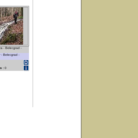
a - Belecgrad -
 - Belecgrad -
m :
0