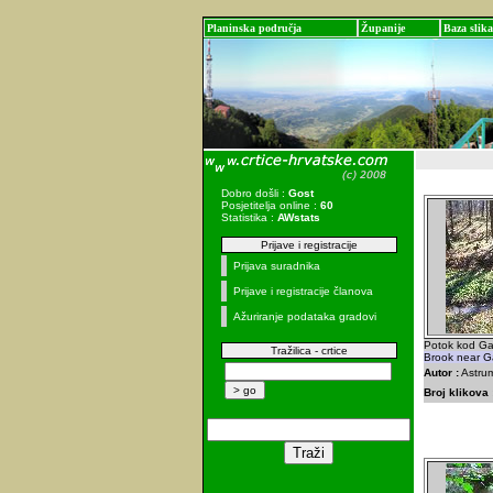
Planinska područja
Županije
Baza slika
Dobro došli :
Gost
Posjetitelja online :
60
Statistika :
AWstats
Prijave i registracije
Prijava suradnika
Prijave i registracije članova
Ažuriranje podataka gradovi
Potok kod Ga
Tražilica - crtice
Brook near G
Autor :
Astrum
Broj klikova 