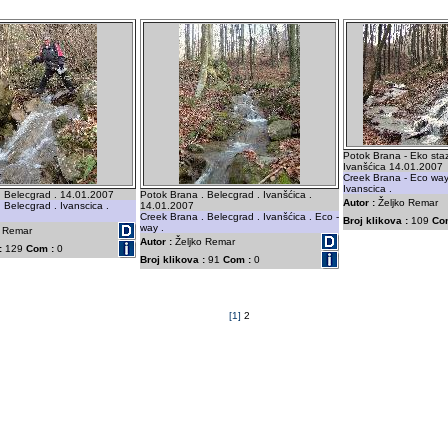
Potok Brana - Eko staz
Ivanšćica 14.01.2007
Creek Brana - Eco way
Ivanscica .
. Belecgrad . 14.01.2007
Potok Brana . Belecgrad . Ivanšćica .
Autor :
Željko Remar
 Belecgrad . Ivanscica .
14.01.2007
Creek Brana . Belecgrad . Ivanšćica . Eco -
Broj klikova :
109
Co
way .
o Remar
Autor :
Željko Remar
:
129
Com :
0
Broj klikova :
91
Com :
0
[1]
2