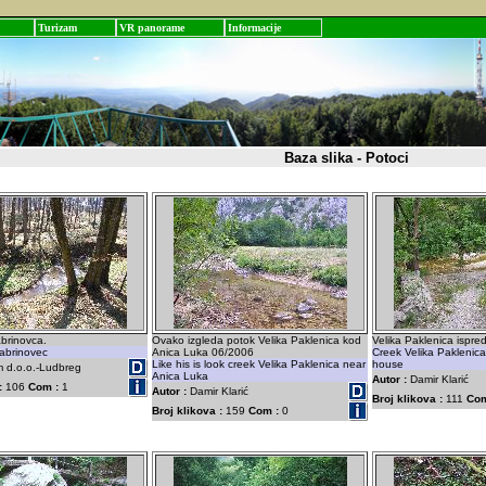
Turizam
VR panorame
Informacije
Baza slika - Potoci
brinovca.
Ovako izgleda potok Velika Paklenica kod
Velika Paklenica ispre
abrinovec
Anica Luka 06/2006
Creek Velika Paklenica
Like his is look creek Velika Paklenica near
house
 d.o.o.-Ludbreg
Anica Luka
Autor :
Damir Klarić
:
106
Com :
1
Autor :
Damir Klarić
Broj klikova :
111
Com
Broj klikova :
159
Com :
0