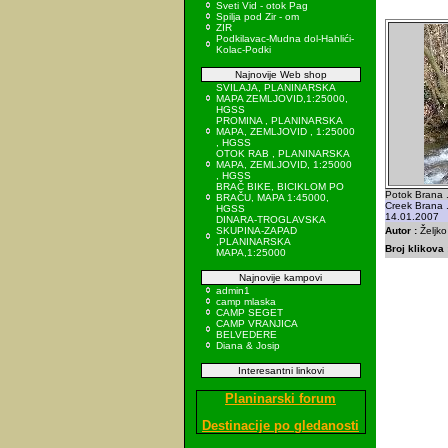
Sveti Vid - otok Pag
Spilja pod Zir - om
ZIR
Podkilavac-Mudna dol-Hahlići-
Kolac-Podki
Najnovije Web shop
SVILAJA, PLANINARSKA
MAPA ZEMLJOVID,1:25000,
HGSS
PROMINA , PLANINARSKA
MAPA, ZEMLJOVID , 1:25000
, HGSS
OTOK RAB , PLANINARSKA
MAPA, ZEMLJOVID, 1:25000
, HGSS
BRAČ BIKE, BICIKLOM PO
Potok Brana 
BRAČU, MAPA 1:45000,
Creek Brana .
HGSS
14.01.2007
DINARA-TROGLAVSKA
SKUPINA-ZAPAD
Autor :
Željk
,PLANINARSKA
Broj klikova 
MAPA,1:25000
Najnovije kampovi
admin1
camp mlaska
CAMP SEGET
CAMP VRANJICA
BELVEDERE
Diana & Josip
Interesantni linkovi
Planinarski forum
Destinacije po gledanosti