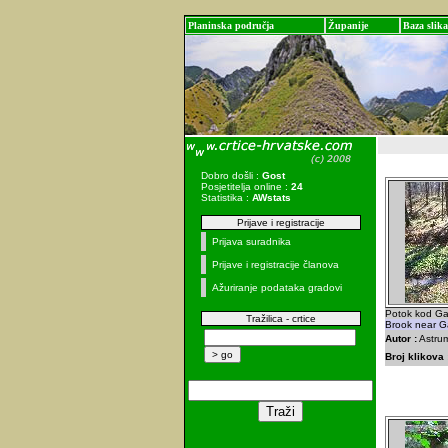
Planinska područja
Županije
Baza slika
Dobro došli :
Gost
Posjetitelja online :
24
Statistika :
AWstats
Prijave i registracije
Prijava suradnika
Prijave i registracije članova
Ažuriranje podataka gradovi
Potok kod Ga
Tražilica - crtice
Brook near G
Autor :
Astrum
Broj klikova 