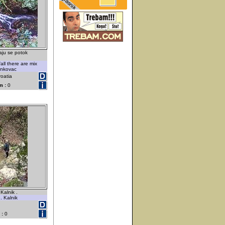
aju se potok
all there are mix
ankovac
roatia
m :
0
Kalnik .
. Kalnik
 :
0