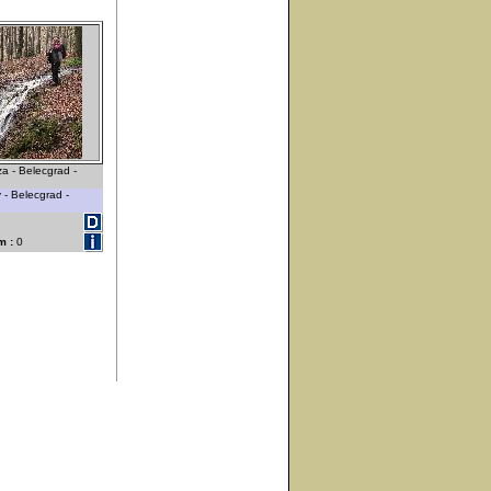
a - Belecgrad -
 - Belecgrad -
m :
0