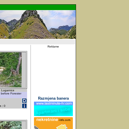
Reklame
d Lugarnice
 before Forester
Razmjena banera
 :
0