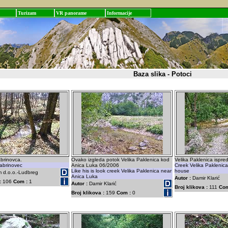
Turizam
VR panorame
Informacije
Baza slika - Potoci
brinovca.
Ovako izgleda potok Velika Paklenica kod
Velika Paklenica ispre
abrinovec
Anica Luka 06/2006
Creek Velika Paklenica
Like his is look creek Velika Paklenica near
house
 d.o.o.-Ludbreg
Anica Luka
Autor :
Damir Klarić
:
106
Com :
1
Autor :
Damir Klarić
Broj klikova :
111
Com
Broj klikova :
159
Com :
0