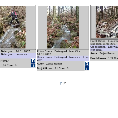
Potok Brana - Eko staz
Ivanšćica 14.01.2007
Creek Brana - Eco way
Ivanscica .
. Belecgrad . 14.01.2007
Potok Brana . Belecgrad . Ivanšćica .
Autor :
Željko Remar
 Belecgrad . Ivanscica .
14.01.2007
Creek Brana . Belecgrad . Ivanšćica . Eco -
Broj klikova :
109
Co
way .
o Remar
Autor :
Željko Remar
:
129
Com :
0
Broj klikova :
91
Com :
0
[1]
2