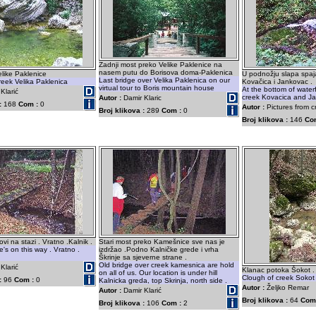
Zadnji most preko Velike Paklenice na
nasem putu do Borisova doma-Paklenica
like Paklenice
U podnožju slapa spaj
Last bridge over Velika Paklenica on our
reek Velika Paklenica
Kovačica i Jankovac .
virtual tour to Boris mountain house
At the bottom of waterf
Klarić
creek Kovacica and J
Autor :
Damir Klaric
:
168
Com :
0
Autor :
Pictures from c
Broj klikova :
289
Com :
0
Broj klikova :
146
Co
vi na stazi . Vratno .Kalnik .
Stari most preko Kamešnice sve nas je
e's on this way . Vratno .
izdržao .Podno Kalničke grede i vrha
Škrinje sa sjeverne strane .
Old bridge over creek kamesnica are hold
Klarić
Klanac potoka Šokot . 
on all of us. Our location is under hill
Clough of creek Sokot 
:
96
Com :
0
Kalnicka greda, top Skrinja, north side .
Autor :
Željko Remar
Autor :
Damir Klarić
Broj klikova :
64
Com
Broj klikova :
106
Com :
2