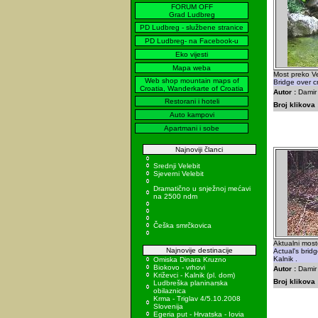
FORUM OFF
Grad Ludbreg
PD Ludbreg - službene stranice
PD Ludbreg- na Facebook-u
Eko vijesti
Mapa weba
Most preko Ve
Web shop mountain maps of
Bridge over c
Croatia, Wanderkarte of Croatia
Autor :
Damir 
Restorani i hoteli
Broj klikova 
Auto kampovi
Apartmani i sobe
Najnoviji članci
Srednji Velebit
Sjeverni Velebit
Dramatično u snježnoj mećavi
na 2500 ndm
Češka smrčkovica
Aktualni mosto
Najnovije destinacije
Actual's bridg
Kalnik .
Omiska Dinara Kruzno
Biokovo - vrhovi
Autor :
Damir 
Križevci - Kalnik (pl. dom)
Broj klikova 
Ludbreška planinarska
obilaznica
Krma - Triglav 4/5.10.2008
Slovenija
Egeria put - Hrvatska - Iovia