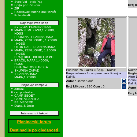
Sveti Vid - otok Pag
Broj k
Spilja pod Zir - om
ZIR
Podkilavac-Mudna dol-Hahlići-
Kolac-Podki
Najnovije Web shop
SVILAJA, PLANINARSKA
MAPA ZEMLJOVID,1:25000,
HGSS
PROMINA , PLANINARSKA
MAPA, ZEMLJOVID , 1:25000
, HGSS
OTOK RAB , PLANINARSKA
MAPA, ZEMLJOVID, 1:25000
, HGSS
BRAČ BIKE, BICIKLOM PO
BRAČU, MAPA 1:45000,
HGSS
DINARA-TROGLAVSKA
Pripreme za ulazak u Špilju . Kalnik .
Nakon 
SKUPINA-ZAPAD
Preparedness for explore cave Kranjca .
Pogled
,PLANINARSKA
Kalnik .
After 
MAPA,1:25000
lookou
Autor :
Damir Klarić
Kalnik
Najnovije kampovi
Broj klikova :
120
Com :
0
Autor 
admin1
camp mlaska
Broj k
CAMP SEGET
CAMP VRANJICA
BELVEDERE
Diana & Josip
Interesantni linkovi
Planinarski forum
Destinacije po gledanosti