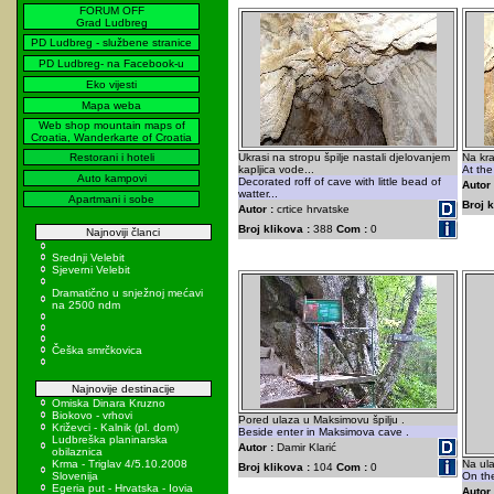
FORUM OFF
Grad Ludbreg
PD Ludbreg - službene stranice
PD Ludbreg- na Facebook-u
Eko vijesti
Mapa weba
Web shop mountain maps of
Croatia, Wanderkarte of Croatia
Restorani i hoteli
Ukrasi na stropu špilje nastali djelovanjem
Na kra
kapljica vode...
At the
Auto kampovi
Decorated roff of cave with little bead of
Autor 
watter...
Apartmani i sobe
Broj k
Autor :
crtice hrvatske
Broj klikova :
388
Com :
0
Najnoviji članci
Srednji Velebit
Sjeverni Velebit
Dramatično u snježnoj mećavi
na 2500 ndm
Češka smrčkovica
Najnovije destinacije
Omiska Dinara Kruzno
Biokovo - vrhovi
Pored ulaza u Maksimovu špilju .
Križevci - Kalnik (pl. dom)
Beside enter in Maksimova cave .
Ludbreška planinarska
Autor :
Damir Klarić
obilaznica
Krma - Triglav 4/5.10.2008
Na ula
Broj klikova :
104
Com :
0
Slovenija
On the
Egeria put - Hrvatska - Iovia
Autor 