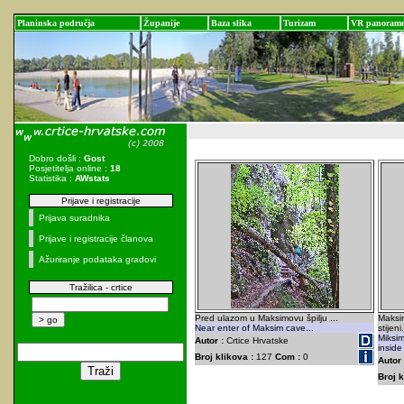
Planinska područja
Županije
Baza slika
Turizam
VR panoram
Dobro došli :
Gost
Posjetitelja online :
18
Statistika :
AWstats
Prijave i registracije
Prijava suradnika
Prijave i registracije članova
Ažuriranje podataka gradovi
Tražilica - crtice
Pred ulazom u Maksimovu špilju ...
Maksim
Near enter of Maksim cave...
stijeni.
Miksim
Autor :
Crtice Hrvatske
inside
Broj klikova :
127
Com :
0
Autor 
Broj k