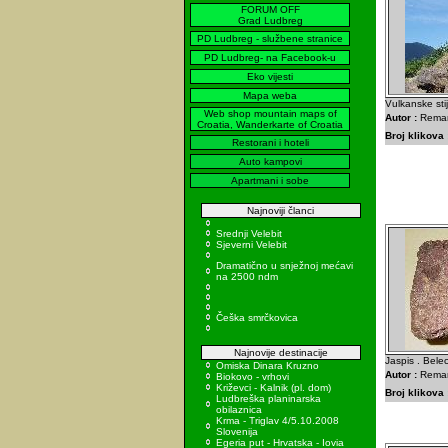
FORUM OFF
Grad Ludbreg
PD Ludbreg - službene stranice
PD Ludbreg- na Facebook-u
Eko vijesti
Mapa weba
Vulkanske st
Web shop mountain maps of
Autor :
Remar
Croatia, Wanderkarte of Croatia
Broj klikova 
Restorani i hoteli
Auto kampovi
Apartmani i sobe
Najnoviji članci
Srednji Velebit
Sjeverni Velebit
Dramatično u snježnoj mećavi
na 2500 ndm
Češka smrčkovica
Najnovije destinacije
Jaspis . Belec
Omiska Dinara Kruzno
Autor :
Remar
Biokovo - vrhovi
Križevci - Kalnik (pl. dom)
Broj klikova 
Ludbreška planinarska
obilaznica
Krma - Triglav 4/5.10.2008
Slovenija
Egeria put - Hrvatska - Iovia