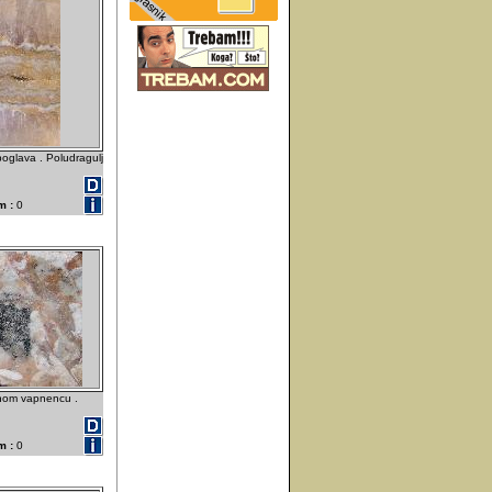
oglava . Poludragulj
m :
0
enom vapnencu .
m :
0