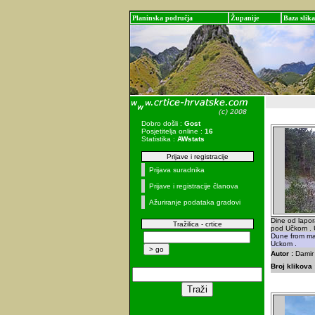
Planinska područja
Županije
Baza slika
Dobro došli :
Gost
Posjetitelja online :
16
Statistika :
AWstats
Prijave i registracije
Prijava suradnika
Prijave i registracije članova
Ažuriranje podataka gradovi
Dine od lapo
Tražilica - crtice
pod Učkom . 
Dune from mar
Uckom .
Autor :
Damir
Broj klikova 