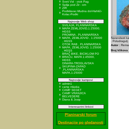
Sveti Vid - otok Pag
Spilja pod Zir - om
ZIR
Podkilavac-Mudna dol-Hahlići-
Kolac-Podki
Najnovije Web shop
SVILAJA, PLANINARSKA
MAPA ZEMLJOVID,1:25000,
HGSS
PROMINA , PLANINARSKA
MAPA, ZEMLJOVID , 1:25000
Naranđasti ka
, HGSS
. Poludragulj 
OTOK RAB , PLANINARSKA
Autor :
Remar
MAPA, ZEMLJOVID, 1:25000
Broj klikova 
, HGSS
BRAČ BIKE, BICIKLOM PO
BRAČU, MAPA 1:45000,
HGSS
DINARA-TROGLAVSKA
SKUPINA-ZAPAD
,PLANINARSKA
MAPA,1:25000
Najnovije kampovi
admin1
camp mlaska
CAMP SEGET
CAMP VRANJICA
BELVEDERE
Diana & Josip
Interesantni linkovi
Planinarski forum
Destinacije po gledanosti