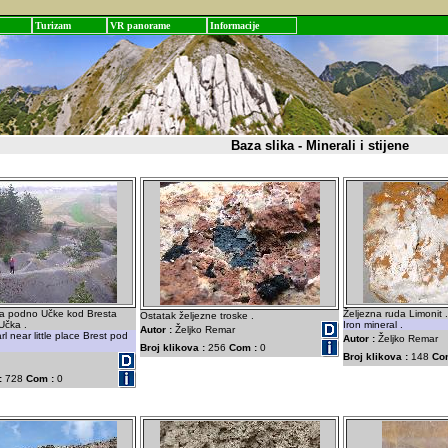
Turizam
VR panorame
Informacije
Baza slika - Minerali i stijene
ra podno Učke kod Bresta
Željezna ruda Limonit .
Ostatak željezne troske .
Učka .
Iron mineral .
Autor :
Željko Remar
l near little place Brest pod
Autor :
Željko Remar
Broj klikova :
256
Com :
0
Broj klikova :
148
Co
:
728
Com :
0