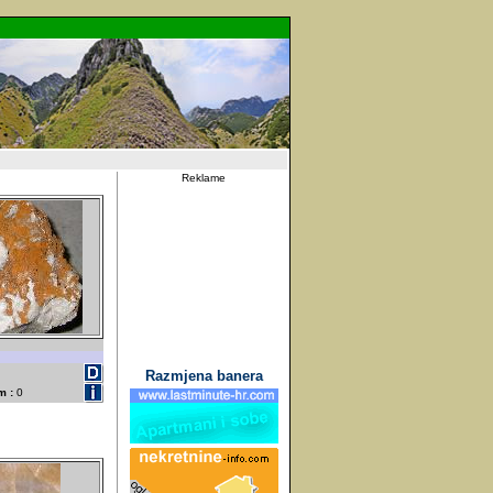
Reklame
Razmjena banera
m :
0