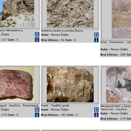
ijene Mindzalovca
Kamena sedra iz potoka Brana .
 Željko
Autor :
Remar Željko
:
127
Com :
0
Broj klikova :
81
Com :
0
Ahat . Gaveznica . Lep
.
Autor :
Remar Željko
Broj klikova :
189
Co
grad . Ivančica . Poludragulj .
Kalcit . Topličko gorje .
Mangarski listić u šar
Tamni dol . Ivančica .
 Željko
Autor :
Remar Željko
Autor :
Remar Željko
:
176
Com :
0
Broj klikova :
162
Com :
0
Broj klikova :
176
Co