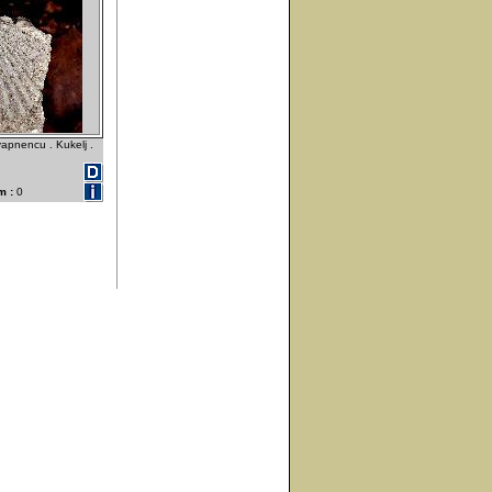
pnencu . Kukelj .
m :
0