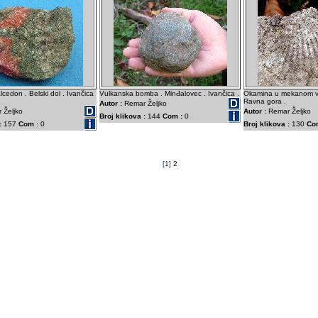
lcedon . Belski dol . Ivančica
Vulkanska bomba . Minđalovec . Ivančica .
Okamina u mekanom va
.
Ravna gora .
Autor :
Remar Željko
 Željko
Autor :
Remar Željko
Broj klikova :
144
Com :
0
:
157
Com :
0
Broj klikova :
130
Co
[1]
2