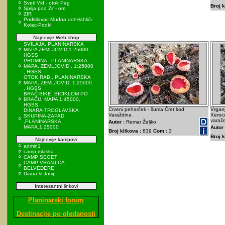
Sveti Vid - otok Pag
Broj k
Spilja pod Zir - om
ZIR
Podkilavac-Mudna dol-Hahlići-
Kolac-Podki
Najnovije Web shop
SVILAJA, PLANINARSKA
MAPA ZEMLJOVID,1:25000,
HGSS
PROMINA , PLANINARSKA
MAPA, ZEMLJOVID , 1:25000
, HGSS
OTOK RAB , PLANINARSKA
MAPA, ZEMLJOVID, 1:25000
, HGSS
BRAČ BIKE, BICIKLOM PO
BRAČU, MAPA 1:45000,
HGSS
Crveni peharček - šuma Čret kod
Vrganj
DINARA-TROGLAVSKA
Varaždina .
Xeroc
SKUPINA-ZAPAD
varažd
,PLANINARSKA
Autor :
Remar Željko
MAPA,1:25000
Autor 
Broj klikova :
839
Com :
3
Broj k
Najnovije kampovi
admin1
camp mlaska
CAMP SEGET
CAMP VRANJICA
BELVEDERE
Diana & Josip
Interesantni linkovi
Planinarski forum
Destinacije po gledanosti