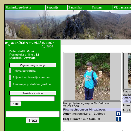
Planinska područja
Županije
Baza slika
Turizam
VR panoram
Dobro došli :
Gost
Posjetitelja online :
32
Statistika :
AWstats
Prijave i registracije
Prijava suradnika
Prijave i registracije članova
Ažuriranje podataka gradovi
Blagva
Tražilica - crtice
okolic
Amani
Belec
Prvi proljetni vrganj na Minđalovcu.
Autor 
21.05.2006.
First mushroom on Mindzalovec.
Broj k
Autor :
Astrum d.o.o. - Ludbreg
Broj klikova :
426
Com :
0