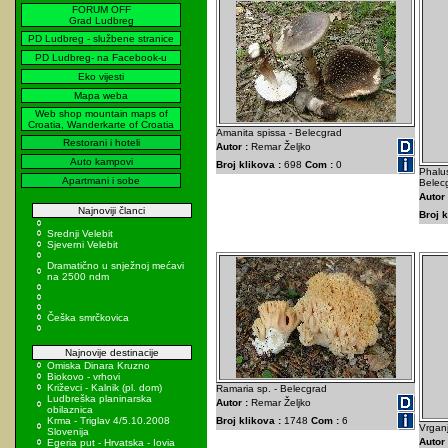
FORUM OFF
Grad Ludbreg
PD Ludbreg - službene stranice
PD Ludbreg- na Facebook-u
Eko vijesti
Mapa weba
Web shop mountain maps of
Croatia, Wanderkarte of Croatia
Amanita spissa - Belecgrad
Restorani i hoteli
Autor :
Remar Željko
Auto kampovi
Broj klikova :
698
Com :
0
Phalus
Apartmani i sobe
Belec
Autor 
Najnoviji članci
Broj k
Srednji Velebit
Sjeverni Velebit
Dramatično u snježnoj mećavi
na 2500 ndm
Češka smrčkovica
Najnovije destinacije
Omiska Dinara Kruzno
Biokovo - vrhovi
Križevci - Kalnik (pl. dom)
Ramaria sp. - Belecgrad
Ludbreška planinarska
Autor :
Remar Željko
obilaznica
Krma - Triglav 4/5.10.2008
Broj klikova :
1748
Com :
6
Vrganj
Slovenija
Autor 
Egeria put - Hrvatska - Iovia