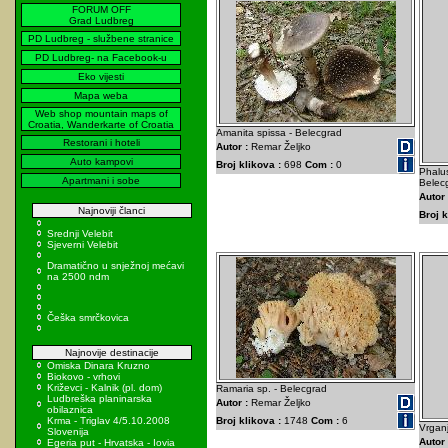
FORUM OFF
Grad Ludbreg
PD Ludbreg - službene stranice
PD Ludbreg- na Facebook-u
Eko vijesti
Mapa weba
Web shop mountain maps of
Croatia, Wanderkarte of Croatia
Amanita spissa - Belecgrad
Restorani i hoteli
Autor :
Remar Željko
Auto kampovi
Broj klikova :
698
Com :
0
Phalus
Apartmani i sobe
Belec
Autor 
Najnoviji članci
Broj k
Srednji Velebit
Sjeverni Velebit
Dramatično u snježnoj mećavi
na 2500 ndm
Češka smrčkovica
Najnovije destinacije
Omiska Dinara Kruzno
Biokovo - vrhovi
Križevci - Kalnik (pl. dom)
Ramaria sp. - Belecgrad
Ludbreška planinarska
Autor :
Remar Željko
obilaznica
Krma - Triglav 4/5.10.2008
Broj klikova :
1748
Com :
6
Vrganj
Slovenija
Autor 
Egeria put - Hrvatska - Iovia