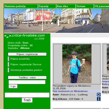
Planinska područja
Županije
Baza slika
Turizam
VR panoram
Dobro došli :
Gost
Posjetitelja online :
20
Statistika :
AWstats
Prijave i registracije
Prijava suradnika
Prijave i registracije članova
Ažuriranje podataka gradovi
Blagva
Tražilica - crtice
okolic
Amani
Belec
Prvi proljetni vrganj na Minđalovcu.
Autor 
21.05.2006.
First mushroom on Mindzalovec.
Broj k
Autor :
Astrum d.o.o. - Ludbreg
Broj klikova :
426
Com :
0