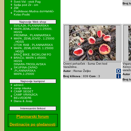
Sveti Vid - otok Pag
Broj k
Spilja pod Zir - om
ZIR
Podkilavac-Mudna dol-Hahlići-
Kolac-Podki
Najnovije Web shop
SVILAJA, PLANINARSKA
MAPA ZEMLJOVID,1:25000,
HGSS
PROMINA , PLANINARSKA
MAPA, ZEMLJOVID , 1:25000
, HGSS
OTOK RAB , PLANINARSKA
MAPA, ZEMLJOVID, 1:25000
, HGSS
BRAČ BIKE, BICIKLOM PO
BRAČU, MAPA 1:45000,
HGSS
Crveni peharček - šuma Čret kod
Vrganj
DINARA-TROGLAVSKA
Varaždina .
Xeroc
SKUPINA-ZAPAD
varažd
,PLANINARSKA
Autor :
Remar Željko
MAPA,1:25000
Autor 
Broj klikova :
839
Com :
3
Broj k
Najnovije kampovi
admin1
camp mlaska
CAMP SEGET
CAMP VRANJICA
BELVEDERE
Diana & Josip
Interesantni linkovi
Planinarski forum
Destinacije po gledanosti