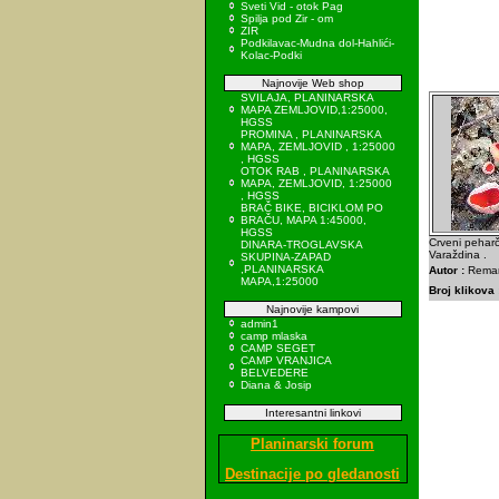
Sveti Vid - otok Pag
Spilja pod Zir - om
ZIR
Podkilavac-Mudna dol-Hahlići-
Kolac-Podki
Najnovije Web shop
SVILAJA, PLANINARSKA
MAPA ZEMLJOVID,1:25000,
HGSS
PROMINA , PLANINARSKA
MAPA, ZEMLJOVID , 1:25000
, HGSS
OTOK RAB , PLANINARSKA
MAPA, ZEMLJOVID, 1:25000
, HGSS
BRAČ BIKE, BICIKLOM PO
BRAČU, MAPA 1:45000,
HGSS
Crveni pehar
DINARA-TROGLAVSKA
Varaždina .
SKUPINA-ZAPAD
,PLANINARSKA
Autor :
Remar
MAPA,1:25000
Broj klikova 
Najnovije kampovi
admin1
camp mlaska
CAMP SEGET
CAMP VRANJICA
BELVEDERE
Diana & Josip
Interesantni linkovi
Planinarski forum
Destinacije po gledanosti