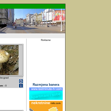
Reklame
lecgrad
Razmjena banera
om :
0