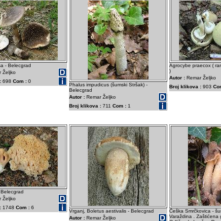
a - Belecgrad
Agrocybe praecox ( rana
)
 Željko
Autor :
Remar Željko
:
698
Com :
0
Phalus impudicus (šumski Stršak) -
Broj klikova :
903
Co
Belecgrad
Autor :
Remar Željko
Broj klikova :
711
Com :
1
 Belecgrad
 Željko
:
1748
Com :
6
Vrganj, Boletus aestivalis - Belecgrad
Češka Smrčkovica - šu
Varaždina . Zaštićena gl
Autor :
Remar Željko