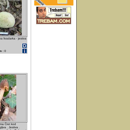
 livadarka - jestiva
m :
0
ma Čret kod
jiva . Jestiva .