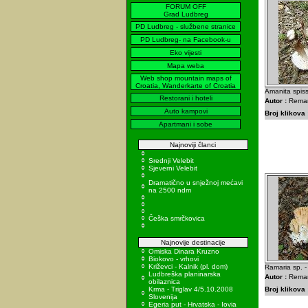
FORUM OFF
Grad Ludbreg
PD Ludbreg - službene stranice
PD Ludbreg- na Facebook-u
Eko vijesti
Mapa weba
Web shop mountain maps of
Croatia, Wanderkarte of Croatia
Amanita spiss
Restorani i hoteli
Autor :
Remar
Auto kampovi
Broj klikova 
Apartmani i sobe
Najnoviji članci
Srednji Velebit
Sjeverni Velebit
Dramatično u snježnoj mećavi
na 2500 ndm
Češka smrčkovica
Najnovije destinacije
Omiska Dinara Kruzno
Biokovo - vrhovi
Križevci - Kalnik (pl. dom)
Ramaria sp. -
Ludbreška planinarska
Autor :
Remar
obilaznica
Krma - Triglav 4/5.10.2008
Broj klikova 
Slovenija
Egeria put - Hrvatska - Iovia