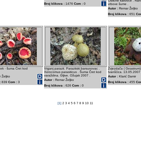
Odlične kakvoče . Rano
Broj klikova :
1476
Com :
0
vrbove šume .
Autor :
Remar Željko
Broj klikova :
651
Co
ček - šuma Čret kod
Vrganj parazit. Parazitski barsunovac .
Zvjezdača ( Geastrum) 
Xerocomus parasiticus . Šuma Čret kod
Ivanšćica. 13.05.2007
varaždina. Gljive. Ožujak 2007 .
 Željko
Autor :
Klarić Damir
Autor :
Remar Željko
:
839
Com :
3
Broj klikova :
455
Co
Broj klikova :
626
Com :
0
[1]
2
3
4
5
6
7
8
9
10
11