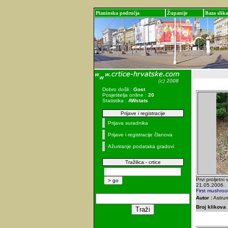
Planinska područja
Županije
Baza slika
Dobro došli :
Gost
Posjetitelja online :
20
Statistika :
AWstats
Prijave i registracije
Prijava suradnika
Prijave i registracije članova
Ažuriranje podataka gradovi
Tražilica - crtice
Prvi proljetni
21.05.2006.
First mushro
Autor :
Astrum
Broj klikova 