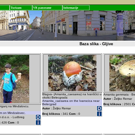
Turizam
VR panorame
Informacije
Baza slika - Gljive
Blagva- (Amanita_caesarea) na Ivanšćici u
Amanita gemmata - Be
okolici Belecgrada
Autor :
Željko Remar
Amanita_caesarea on the Ivanscica near
Belecgrad
Broj klikova :
2501
C
 vrganj na Minđalovcu.
Autor :
Željko Remar
om on Mindzalovec.
Broj klikova :
341
Com :
0
 d.o.o. - Ludbreg
:
426
Com :
0