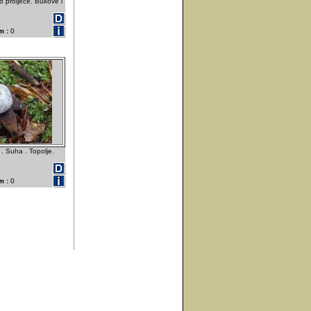
 proljeće. Bukove i
m :
0
. Suha . Topolje.
m :
0