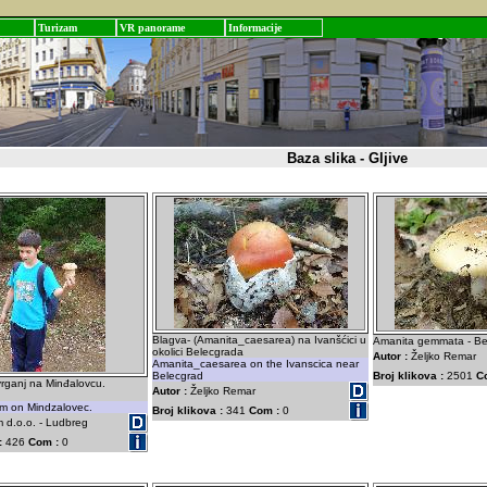
Turizam
VR panorame
Informacije
Baza slika - Gljive
Blagva- (Amanita_caesarea) na Ivanšćici u
Amanita gemmata - Be
okolici Belecgrada
Autor :
Željko Remar
Amanita_caesarea on the Ivanscica near
Belecgrad
Broj klikova :
2501
C
 vrganj na Minđalovcu.
Autor :
Željko Remar
om on Mindzalovec.
Broj klikova :
341
Com :
0
 d.o.o. - Ludbreg
:
426
Com :
0