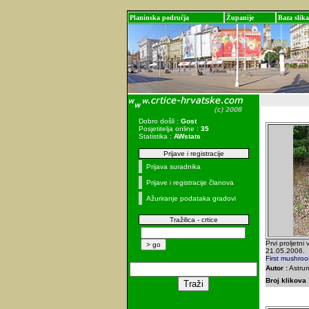
Planinska područja
Županije
Baza slika
Dobro došli :
Gost
Posjetitelja online :
35
Statistika :
AWstats
Prijave i registracije
Prijava suradnika
Prijave i registracije članova
Ažuriranje podataka gradovi
Tražilica - crtice
Prvi proljetni
21.05.2006.
First mushro
Autor :
Astrum
Broj klikova 