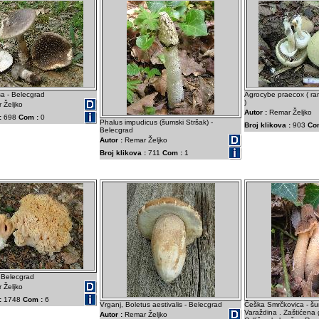
a - Belecgrad
Agrocybe praecox ( rana
)
 Željko
Autor :
Remar Željko
:
698
Com :
0
Phalus impudicus (šumski Stršak) -
Broj klikova :
903
Co
Belecgrad
Autor :
Remar Željko
Broj klikova :
711
Com :
1
 Belecgrad
 Željko
:
1748
Com :
6
Vrganj, Boletus aestivalis - Belecgrad
Češka Smrčkovica - šu
Varaždina . Zaštićena gl
Autor :
Remar Željko