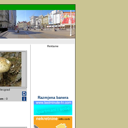
Reklame
lecgrad
Razmjena banera
om :
0