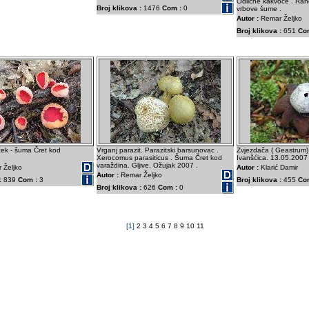
Odlične kakvoče . Rano
Broj klikova :
1476
Com :
0
vrbove šume .
Autor :
Remar Željko
Broj klikova :
651
Co
ček - šuma Čret kod
Vrganj parazit. Parazitski barsunovac .
Zvjezdača ( Geastrum) 
Xerocomus parasiticus . Šuma Čret kod
Ivanšćica. 13.05.2007
varaždina. Gljive. Ožujak 2007 .
 Željko
Autor :
Klarić Damir
Autor :
Remar Željko
:
839
Com :
3
Broj klikova :
455
Co
Broj klikova :
626
Com :
0
[1]
2
3
4
5
6
7
8
9
10
11