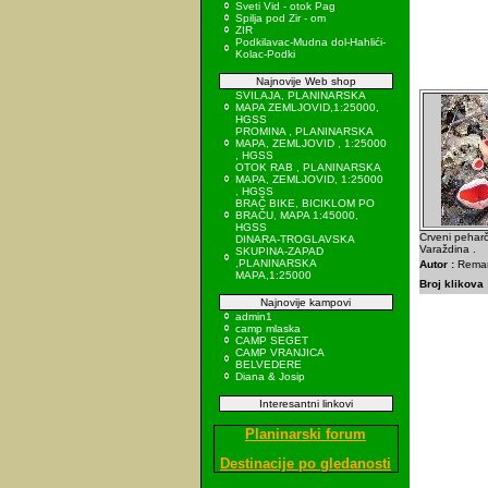
Sveti Vid - otok Pag
Spilja pod Zir - om
ZIR
Podkilavac-Mudna dol-Hahlići-
Kolac-Podki
Najnovije Web shop
SVILAJA, PLANINARSKA
MAPA ZEMLJOVID,1:25000,
HGSS
PROMINA , PLANINARSKA
MAPA, ZEMLJOVID , 1:25000
, HGSS
OTOK RAB , PLANINARSKA
MAPA, ZEMLJOVID, 1:25000
, HGSS
BRAČ BIKE, BICIKLOM PO
BRAČU, MAPA 1:45000,
HGSS
Crveni pehar
DINARA-TROGLAVSKA
Varaždina .
SKUPINA-ZAPAD
,PLANINARSKA
Autor :
Remar
MAPA,1:25000
Broj klikova 
Najnovije kampovi
admin1
camp mlaska
CAMP SEGET
CAMP VRANJICA
BELVEDERE
Diana & Josip
Interesantni linkovi
Planinarski forum
Destinacije po gledanosti