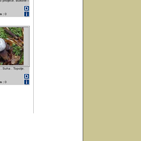
 proljeće. Bukove i
m :
0
. Suha . Topolje.
m :
0