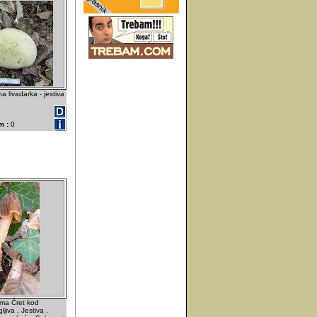
 livadarka - jestiva
m :
0
ma Čret kod
jiva . Jestiva .