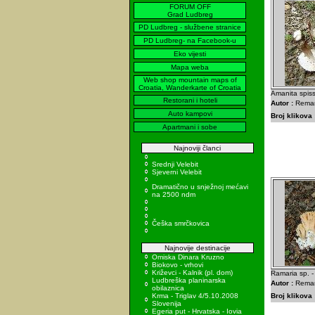
FORUM OFF
Grad Ludbreg
PD Ludbreg - službene stranice
PD Ludbreg- na Facebook-u
Eko vijesti
Mapa weba
Web shop mountain maps of
Croatia, Wanderkarte of Croatia
Amanita spiss
Restorani i hoteli
Autor :
Remar
Auto kampovi
Broj klikova 
Apartmani i sobe
Najnoviji članci
Srednji Velebit
Sjeverni Velebit
Dramatično u snježnoj mećavi
na 2500 ndm
Češka smrčkovica
Najnovije destinacije
Omiska Dinara Kruzno
Biokovo - vrhovi
Križevci - Kalnik (pl. dom)
Ramaria sp. -
Ludbreška planinarska
Autor :
Remar
obilaznica
Krma - Triglav 4/5.10.2008
Broj klikova 
Slovenija
Egeria put - Hrvatska - Iovia