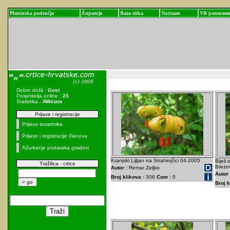
Planinska područja
Županije
Baza slika
Turizam
VR panoram
Dobro došli :
Gost
Posjetitelja online :
25
Statistika :
AWstats
Prijave i registracije
Prijava suradnika
Prijave i registracije članova
Ažuriranje podataka gradovi
Kranjski Lijljan na Strahinjčici 04-2005
Bijeli
Tražilica - crtice
Brezov
Autor :
Remar Zeljko
Autor 
Broj klikova :
306
Com :
0
Broj k