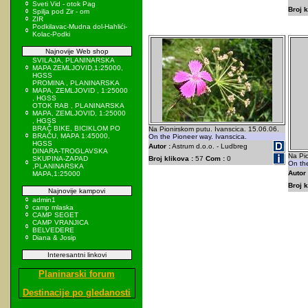
Sveti Vid - otok Pag
Broj k
Spilja pod Zir - om
ZIR
Podkilavac-Mudna dol-Hahlići-
Kolac-Podki
Najnovije Web shop
SVILAJA, PLANINARSKA
MAPA ZEMLJOVID,1:25000,
HGSS
PROMINA , PLANINARSKA
MAPA, ZEMLJOVID , 1:25000
, HGSS
OTOK RAB , PLANINARSKA
MAPA, ZEMLJOVID, 1:25000
, HGSS
BRAČ BIKE, BICIKLOM PO
Na Pionirskom putu. Ivanscica. 15.06.06.
BRAČU, MAPA 1:45000,
On the Pioneer way. Ivanscica.
HGSS
Autor :
Astrum d.o.o. - Ludbreg
DINARA-TROGLAVSKA
Na Pio
SKUPINA-ZAPAD
Broj klikova :
57
Com :
0
On the
,PLANINARSKA
Autor 
MAPA,1:25000
Broj k
Najnovije kampovi
admin1
camp mlaska
CAMP SEGET
CAMP VRANJICA
BELVEDERE
Diana & Josip
Interesantni linkovi
Planinarski forum
Destinacije po gledanosti