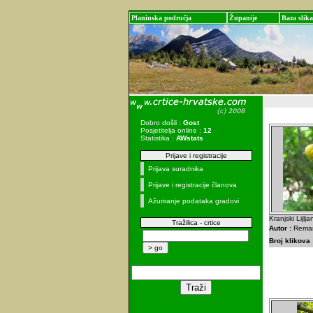
Planinska područja
Županije
Baza slika
Dobro došli :
Gost
Posjetitelja online :
12
Statistika :
AWstats
Prijave i registracije
Prijava suradnika
Prijave i registracije članova
Ažuriranje podataka gradovi
Kranjski Lijlj
Tražilica - crtice
Autor :
Remar
Broj klikova 