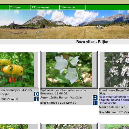
Turizam
VR panorame
Informacije
Baza slika - Biljke
an na Strahinjčici 04-2005
Bijeli oblik zvončike nađen na vrhu
Pored doma Ravni Dabar
Brezovice. 18.06.06.
Glog.
 Zeljko
Near mountainerring h
Autor :
Željko Remar - Varaždin
:
306
Com :
0
beautiful having heali
Broj klikova :
105
Com :
0
Dabar.Velebit.
Autor :
Astrum d.o.o. -
Broj klikova :
175
Co