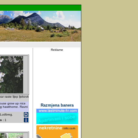
Reklame
 raste lijep ljekovit
ouse grow up nice
Razmjena banera
ng hawthorne. Ravni
 Ludbreg.
m :
1