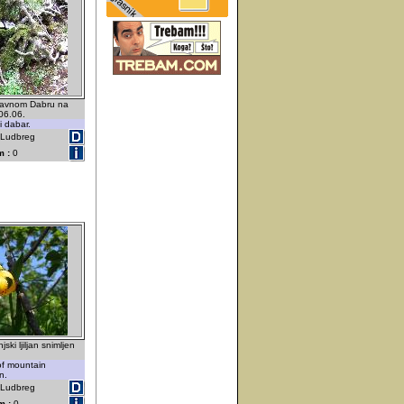
Ravnom Dabru na
06.06.
i dabar.
- Ludbreg
 :
0
ski ljiljan snimljen
of mountain
n.
- Ludbreg
m :
0