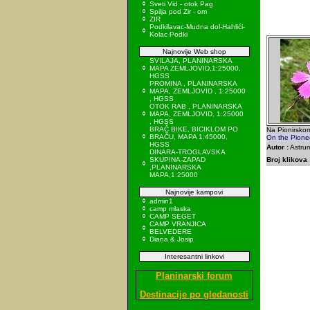
Sveti Vid - otok Pag
Spilja pod Zir - om
ZIR
Podkilavac-Mudna dol-Hahlići-
Kolac-Podki
Najnovije Web shop
SVILAJA, PLANINARSKA
MAPA ZEMLJOVID,1:25000,
HGSS
PROMINA , PLANINARSKA
MAPA, ZEMLJOVID , 1:25000
, HGSS
OTOK RAB , PLANINARSKA
MAPA, ZEMLJOVID, 1:25000
, HGSS
BRAČ BIKE, BICIKLOM PO
Na Pionirskom
BRAČU, MAPA 1:45000,
On the Pionee
HGSS
Autor :
Astrum
DINARA-TROGLAVSKA
SKUPINA-ZAPAD
Broj klikova 
,PLANINARSKA
MAPA,1:25000
Najnovije kampovi
admin1
camp mlaska
CAMP SEGET
CAMP VRANJICA
BELVEDERE
Diana & Josip
Interesantni linkovi
Planinarski forum
Destinacije po gledanosti