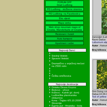
FORUM OFF
Grad Ludbreg
PD Ludbreg - službene stranice
PD Ludbreg- na Facebook-u
Eko vijesti
Mapa weba
Web shop mountain maps of
Croatia, Wanderkarte of Croatia
Restorani i hoteli
Zanovijet (La
Auto kampovi
Ravni Dabar.
Laburnum alp
Apartmani i sobe
Autor :
Astrum
Broj klikova 
Najnoviji članci
Srednji Velebit
Sjeverni Velebit
Dramatično u snježnoj mećavi
na 2500 ndm
Češka smrčkovica
Najnovije destinacije
Omiska Dinara Kruzno
Biokovo - vrhovi
Grm žutog cvi
Križevci - Kalnik (pl. dom)
Dabar.10.06.
Ludbreška planinarska
Tod of yellow 
obilaznica
Autor :
Astrum
Krma - Triglav 4/5.10.2008
Slovenija
Broj klikova 
Egeria put - Hrvatska - Iovia