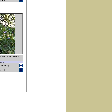
ćice pored Pionirca.
way.
- Ludbreg
m :
1