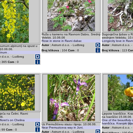
Ruža u kamenu na Ravnom Dabru. Srednji
Dugovječna ljubav u 
Velebit. 10.06.06
srednjem Velebitu. 10.
Rose in stone in Ravni dabar.
Longecity love in Ravn
Autor :
Astrum d.o.o. - Ludbreg
Autor :
Astrum d.o.o. 
burnum alpinum) na spust u
 10.06.06.
Broj klikova :
104
Com :
0
Broj klikova :
113
Com
inum .
 d.o.o. - Ludbreg
:
365
Com :
0
jeća na Čelini. Ravni
Ljepote Ivanšćice. Kranj
06.
na Ivanšćici 15.06.06.
floret's on Chelina
One of the beautifuly 
Ivanšćica. Kranjski ljilja
 d.o.o. - Ludbreg
Uz Premužićevu stazu i lipnju. 10.06.06.
Near Premuziceva way in Juni.
Autor :
Astrum d.o.o. 
:
99
Com :
0
Autor :
Astrum d.o.o. - Ludbreg
Broj klikova :
100
Co