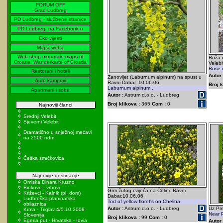
FORUM OFF
Grad Ludbreg
PD Ludbreg - službene stranice
PD Ludbreg- na Facebook-u
Eko vijesti
Mapa weba
Web shop mountain maps of
Ruža 
Croatia, Wanderkarte of Croatia
Velebi
Rose i
Restorani i hoteli
Autor 
Zanovijet (Laburnum alpinum) na spust u
Auto kampovi
Ravni Dabar. 10.06.06.
Broj k
Laburnum alpinum .
Apartmani i sobe
Autor :
Astrum d.o.o. - Ludbreg
Broj klikova :
365
Com :
0
Najnoviji članci
Srednji Velebit
Sjeverni Velebit
Dramatično u snježnoj mećavi
na 2500 ndm
Češka smrčkovica
Najnovije destinacije
Omiska Dinara Kruzno
Biokovo - vrhovi
Grm žutog cvijeća na Čelini. Ravni
Križevci - Kalnik (pl. dom)
Dabar.10.06.06.
Ludbreška planinarska
Tod of yellow floret's on Chelina
obilaznica
Autor :
Astrum d.o.o. - Ludbreg
Uz Pre
Krma - Triglav 4/5.10.2008
Near 
Slovenija
Broj klikova :
99
Com :
0
Egeria put - Hrvatska - Iovia
Autor 