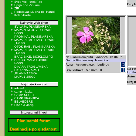
Sveti Vid - otok Pag
Broj k
Spilja pod Zir - om
ZIR
Podkilavac-Mudna dol-Hahlići-
Kolac-Podki
Najnovije Web shop
SVILAJA, PLANINARSKA
MAPA ZEMLJOVID,1:25000,
HGSS
PROMINA , PLANINARSKA
MAPA, ZEMLJOVID , 1:25000
, HGSS
OTOK RAB , PLANINARSKA
MAPA, ZEMLJOVID, 1:25000
, HGSS
BRAČ BIKE, BICIKLOM PO
Na Pionirskom putu. Ivanscica. 15.06.06.
BRAČU, MAPA 1:45000,
On the Pioneer way. Ivanscica.
HGSS
Autor :
Astrum d.o.o. - Ludbreg
DINARA-TROGLAVSKA
Na Pio
SKUPINA-ZAPAD
Broj klikova :
57
Com :
0
On the
,PLANINARSKA
Autor 
MAPA,1:25000
Broj k
Najnovije kampovi
admin1
camp mlaska
CAMP SEGET
CAMP VRANJICA
BELVEDERE
Diana & Josip
Interesantni linkovi
Planinarski forum
Destinacije po gledanosti