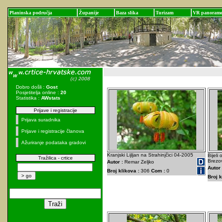
Planinska područja
Županije
Baza slika
Turizam
VR panoram
Dobro došli :
Gost
Posjetitelja online :
20
Statistika :
AWstats
Prijave i registracije
Prijava suradnika
Prijave i registracije članova
Ažuriranje podataka gradovi
Kranjski Lijljan na Strahinjčici 04-2005
Bijeli
Tražilica - crtice
Brezov
Autor :
Remar Zeljko
Autor 
Broj klikova :
306
Com :
0
Broj k