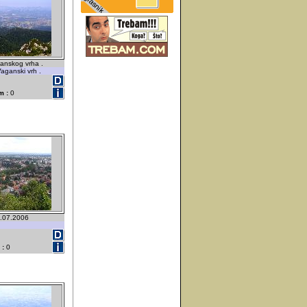
anskog vrha .
Vaganski vrh .
m :
0
.07.2006
 :
0