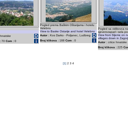
Pogled prema Baškim Oštarijama i hotelu
Velebno
Pogled sa vidikovca n
View to Baske Ostarije and hotel Velebno
sjeverozapad i sela 
View from Sljeme on n
Autor :
Kos Darko - Poljanec, Ludbreg
 hrvatske
villages down in Zagor
Broj klikova :
188
Com :
0
:
70
Com :
0
Autor :
crtice hrvatske
Broj klikova :
225
Co
[1]
2
3
4