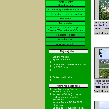
FORUM OFF
Grad Ludbreg
PD Ludbreg - službene stranice
PD Ludbreg- na Facebook-u
Eko vijesti
Pogled na Kr
Mapa weba
Krapina from
Web shop mountain maps of
Autor :
Željko
Croatia, Wanderkarte of Croatia
Broj klikova 
Restorani i hoteli
Auto kampovi
Apartmani i sobe
Najnoviji članci
Srednji Velebit
Sjeverni Velebit
Dramatično u snježnoj mećavi
na 2500 ndm
Češka smrčkovica
Pogled na sre
Ludbreg - cent
Najnovije destinacije
Autor :
crtice
Omiska Dinara Kruzno
Broj klikova 
Biokovo - vrhovi
Križevci - Kalnik (pl. dom)
Ludbreška planinarska
obilaznica
Krma - Triglav 4/5.10.2008
Slovenija
Egeria put - Hrvatska - Iovia