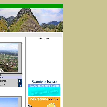
Reklame
k.
ast.
udbreg
Razmjena banera
m :
0