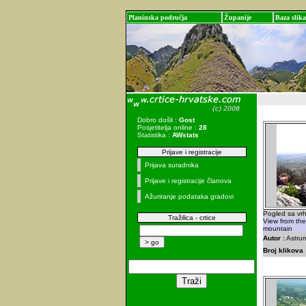
Planinska područja
Županije
Baza slika
Dobro došli :
Gost
Posjetitelja online :
28
Statistika :
AWstats
Prijave i registracije
Prijava suradnika
Prijave i registracije članova
Ažuriranje podataka gradovi
Pogled sa vr
Tražilica - crtice
View from the
mountain
Autor :
Astrum
Broj klikova 