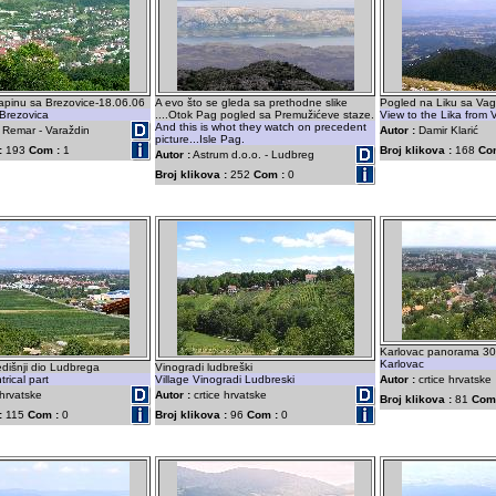
apinu sa Brezovice-18.06.06
A evo što se gleda sa prethodne slike
Pogled na Liku sa Vag
 Brezovica
....Otok Pag pogled sa Premužićeve staze.
View to the Lika from 
And this is whot they watch on precedent
 Remar - Varaždin
Autor :
Damir Klarić
picture...Isle Pag.
:
193
Com :
1
Broj klikova :
168
Co
Autor :
Astrum d.o.o. - Ludbreg
Broj klikova :
252
Com :
0
Karlovac panorama 30
Karlovac
dišnji dio Ludbrega
Vinogradi ludbreški
rical part
Village Vinogradi Ludbreski
Autor :
crtice hrvatske
-hrvatske
Autor :
crtice hrvatske
Broj klikova :
81
Com
:
115
Com :
0
Broj klikova :
96
Com :
0