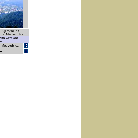
a Sljemenu na
podno Medvednice
orth-west and
je
 - Medvednica
m :
0