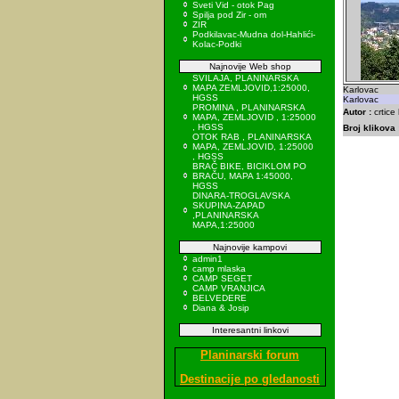
Sveti Vid - otok Pag
Spilja pod Zir - om
ZIR
Podkilavac-Mudna dol-Hahlići-
Kolac-Podki
Najnovije Web shop
SVILAJA, PLANINARSKA
MAPA ZEMLJOVID,1:25000,
Karlovac
HGSS
Karlovac
PROMINA , PLANINARSKA
Autor :
crtice
MAPA, ZEMLJOVID , 1:25000
, HGSS
Broj klikova 
OTOK RAB , PLANINARSKA
MAPA, ZEMLJOVID, 1:25000
, HGSS
BRAČ BIKE, BICIKLOM PO
BRAČU, MAPA 1:45000,
HGSS
DINARA-TROGLAVSKA
SKUPINA-ZAPAD
,PLANINARSKA
MAPA,1:25000
Najnovije kampovi
admin1
camp mlaska
CAMP SEGET
CAMP VRANJICA
BELVEDERE
Diana & Josip
Interesantni linkovi
Planinarski forum
Destinacije po gledanosti