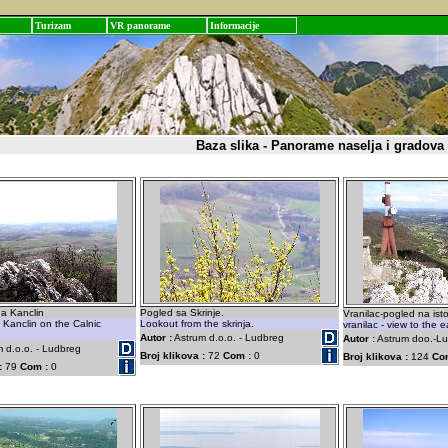
Turizam
VR panorame
Informacije
Baza slika - Panorame naselja i gradova
ha Kanclin
Pogled sa Skrinje.
Vranilac-pogled na isto
 Kanclin on the Calnic
Lookout from the skrinja.
vranilac - view to the e
Autor :
Astrum d.o.o. - Ludbreg
Autor :
Astrum doo.-L
 d.o.o. - Ludbreg
Broj klikova :
72
Com :
0
Broj klikova :
124
Co
:
79
Com :
0