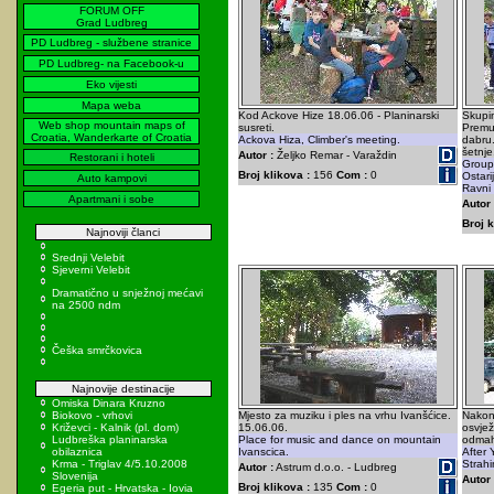
FORUM OFF
Grad Ludbreg
PD Ludbreg - službene stranice
PD Ludbreg- na Facebook-u
Eko vijesti
Mapa weba
Kod Ackove Hize 18.06.06 - Planinarski
Skupin
Web shop mountain maps of
susreti.
Premu
Croatia, Wanderkarte of Croatia
Ackova Hiza, Climber's meeting.
dabru.
šetnje
Autor :
Željko Remar - Varaždin
Restorani i hoteli
Group 
Broj klikova :
156
Com :
0
Ostari
Auto kampovi
Ravni 
Apartmani i sobe
Autor 
Broj k
Najnoviji članci
Srednji Velebit
Sjeverni Velebit
Dramatično u snježnoj mećavi
na 2500 ndm
Češka smrčkovica
Najnovije destinacije
Omiska Dinara Kruzno
Biokovo - vrhovi
Mjesto za muziku i ples na vrhu Ivanšćice.
Nakon 
Križevci - Kalnik (pl. dom)
15.06.06.
osvjež
Ludbreška planinarska
Place for music and dance on mountain
odmah
obilaznica
Ivanscica.
After
Krma - Triglav 4/5.10.2008
Strahi
Autor :
Astrum d.o.o. - Ludbreg
Slovenija
Autor 
Broj klikova :
135
Com :
0
Egeria put - Hrvatska - Iovia