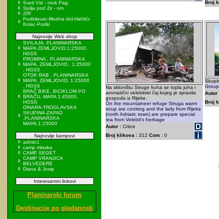
Broj k
Sveti Vid - otok Pag
Spilja pod Zir - om
ZIR
Podkilavac-Mudna dol-Hahlići-
Kolac-Podki
Najnovije Web shop
SVILAJA, PLANINARSKA
MAPA ZEMLJOVID,1:25000,
HGSS
PROMINA , PLANINARSKA
MAPA, ZEMLJOVID , 1:25000
, HGSS
OTOK RAB , PLANINARSKA
MAPA, ZEMLJOVID, 1:25000
Skupin
, HGSS
Group 
Na skloništu Struge kuha se topla juha i
BRAČ BIKE, BICIKLOM PO
aromatični velebitski čaj kojeg je spravila
Autor 
BRAČU, MAPA 1:45000,
gospođa iz Rijeke.
HGSS
Broj k
On the mountaineer refuge Struga warm
DINARA-TROGLAVSKA
soup are cooking and the lady from Rijeka
SKUPINA-ZAPAD
(north Adriatic town) are prepare special
,PLANINARSKA
tea from Velebit's herbage
MAPA,1:25000
Autor :
Crtice
Broj klikova :
312
Com :
0
Najnovije kampovi
admin1
camp mlaska
CAMP SEGET
CAMP VRANJICA
BELVEDERE
Diana & Josip
Interesantni linkovi
Planinarski forum
Destinacije po gledanosti