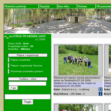
Planinska područja
Županije
Baza slika
Turizam
VR panoram
Dobro došli :
Gost
Posjetitelja online :
20
Statistika :
AWstats
Prijave i registracije
Prijava suradnika
Prijave i registracije članova
Ažuriranje podataka gradovi
Planinari pri usponu prema planinarskom
Planin
Tražilica - crtice
domu na Strahinjčici-07.05.2006
hiza-1
Climber's on the way to the chalet on
Climbe
Strahinjcica-07.05.2006
Krapi
Autor :
Astrum d.o.o. - Ludbreg
Autor 
Broj klikova :
185
Com :
0
Broj k