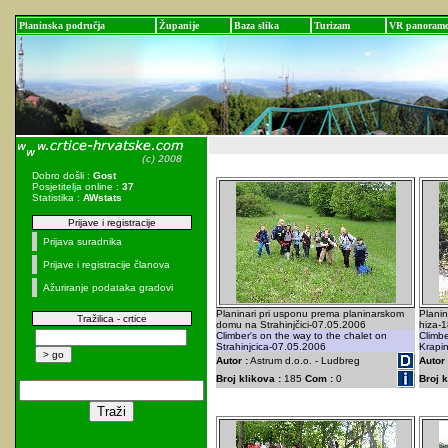
Planinska područja
Županije
Baza slika
Turizam
VR panoram
Dobro došli :
Gost
Posjetitelja online :
37
Statistika :
AWstats
Prijave i registracije
Prijava suradnika
Prijave i registracije članova
Ažuriranje podataka gradovi
Planinari pri usponu prema planinarskom
Planin
Tražilica - crtice
domu na Strahinjčici-07.05.2006
hiza-1
Climber's on the way to the chalet on
Climbe
Strahinjcica-07.05.2006
Krapi
Autor :
Astrum d.o.o. - Ludbreg
Autor 
Broj klikova :
185
Com :
0
Broj k