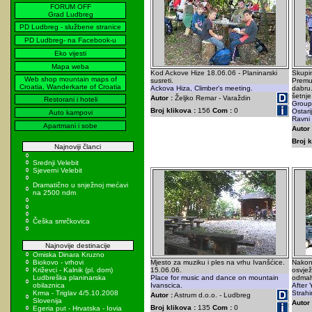
FORUM OFF
Grad Ludbreg
PD Ludbreg - službene stranice
PD Ludbreg- na Facebook-u
Eko vijesti
Mapa weba
Kod Ackove Hize 18.06.06 - Planinarski
Skupin
Web shop mountain maps of
susreti.
Premu
Croatia, Wanderkarte of Croatia
Ackova Hiza, Climber's meeting.
dabru.
šetnje
Autor :
Željko Remar - Varaždin
Restorani i hoteli
Group 
Broj klikova :
156
Com :
0
Ostari
Auto kampovi
Ravni 
Apartmani i sobe
Autor 
Broj k
Najnoviji članci
Srednji Velebit
Sjeverni Velebit
Dramatično u snježnoj mećavi
na 2500 ndm
Češka smrčkovica
Najnovije destinacije
Omiska Dinara Kruzno
Biokovo - vrhovi
Mjesto za muziku i ples na vrhu Ivanšćice.
Nakon 
Križevci - Kalnik (pl. dom)
15.06.06.
osvjež
Ludbreška planinarska
Place for music and dance on mountain
odmah
obilaznica
Ivanscica.
After
Krma - Triglav 4/5.10.2008
Strahi
Autor :
Astrum d.o.o. - Ludbreg
Slovenija
Autor 
Broj klikova :
135
Com :
0
Egeria put - Hrvatska - Iovia