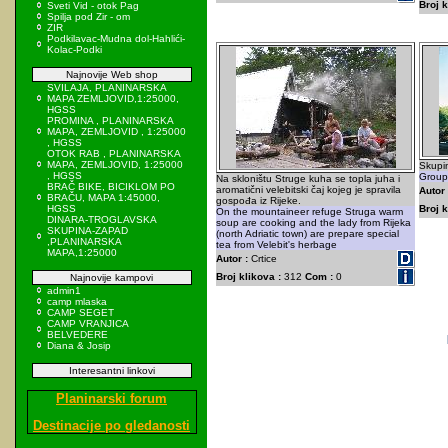
Broj k
Sveti Vid - otok Pag
Spilja pod Zir - om
ZIR
Podkilavac-Mudna dol-Hahlići-
Kolac-Podki
Najnovije Web shop
SVILAJA, PLANINARSKA
MAPA ZEMLJOVID,1:25000,
HGSS
PROMINA , PLANINARSKA
MAPA, ZEMLJOVID , 1:25000
, HGSS
OTOK RAB , PLANINARSKA
MAPA, ZEMLJOVID, 1:25000
Skupin
, HGSS
Group 
Na skloništu Struge kuha se topla juha i
BRAČ BIKE, BICIKLOM PO
aromatični velebitski čaj kojeg je spravila
Autor 
BRAČU, MAPA 1:45000,
gospođa iz Rijeke.
HGSS
Broj k
On the mountaineer refuge Struga warm
DINARA-TROGLAVSKA
soup are cooking and the lady from Rijeka
SKUPINA-ZAPAD
(north Adriatic town) are prepare special
,PLANINARSKA
tea from Velebit's herbage
MAPA,1:25000
Autor :
Crtice
Broj klikova :
312
Com :
0
Najnovije kampovi
admin1
camp mlaska
CAMP SEGET
CAMP VRANJICA
BELVEDERE
Diana & Josip
Interesantni linkovi
Planinarski forum
Destinacije po gledanosti