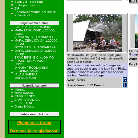
Broj k
Sveti Vid - otok Pag
Spilja pod Zir - om
ZIR
Podkilavac-Mudna dol-Hahlići-
Kolac-Podki
Najnovije Web shop
SVILAJA, PLANINARSKA
MAPA ZEMLJOVID,1:25000,
HGSS
PROMINA , PLANINARSKA
MAPA, ZEMLJOVID , 1:25000
, HGSS
OTOK RAB , PLANINARSKA
MAPA, ZEMLJOVID, 1:25000
Skupin
, HGSS
Group 
Na skloništu Struge kuha se topla juha i
BRAČ BIKE, BICIKLOM PO
aromatični velebitski čaj kojeg je spravila
Autor 
BRAČU, MAPA 1:45000,
gospođa iz Rijeke.
HGSS
Broj k
On the mountaineer refuge Struga warm
DINARA-TROGLAVSKA
soup are cooking and the lady from Rijeka
SKUPINA-ZAPAD
(north Adriatic town) are prepare special
,PLANINARSKA
tea from Velebit's herbage
MAPA,1:25000
Autor :
Crtice
Broj klikova :
312
Com :
0
Najnovije kampovi
admin1
camp mlaska
CAMP SEGET
CAMP VRANJICA
BELVEDERE
Diana & Josip
Interesantni linkovi
Planinarski forum
Destinacije po gledanosti