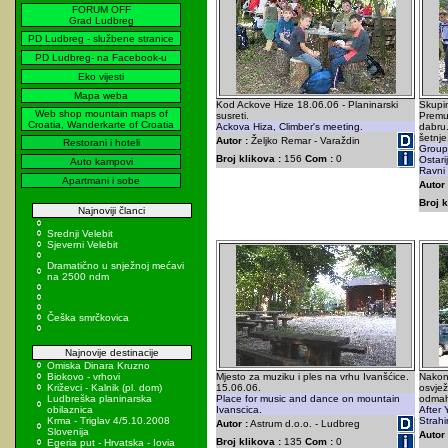
FORUM OFF
Grad Ludbreg
PD Ludbreg - službene stranice
PD Ludbreg- na Facebook-u
Eko vijesti
Mapa weba
Kod Ackove Hize 18.06.06 - Planinarski
Skupin
Web shop mountain maps of
susreti.
Premu
Croatia, Wanderkarte of Croatia
Ackova Hiza, Climber's meeting.
dabru.
šetnje
Autor :
Željko Remar - Varaždin
Restorani i hoteli
Group 
Broj klikova :
156
Com :
0
Ostari
Auto kampovi
Ravni 
Apartmani i sobe
Autor 
Broj k
Najnoviji članci
Srednji Velebit
Sjeverni Velebit
Dramatično u snježnoj mećavi
na 2500 ndm
Češka smrčkovica
Najnovije destinacije
Omiska Dinara Kruzno
Biokovo - vrhovi
Mjesto za muziku i ples na vrhu Ivanšćice.
Nakon 
Križevci - Kalnik (pl. dom)
15.06.06.
osvjež
Ludbreška planinarska
Place for music and dance on mountain
odmah
obilaznica
Ivanscica.
After
Krma - Triglav 4/5.10.2008
Strahi
Autor :
Astrum d.o.o. - Ludbreg
Slovenija
Autor 
Broj klikova :
135
Com :
0
Egeria put - Hrvatska - Iovia