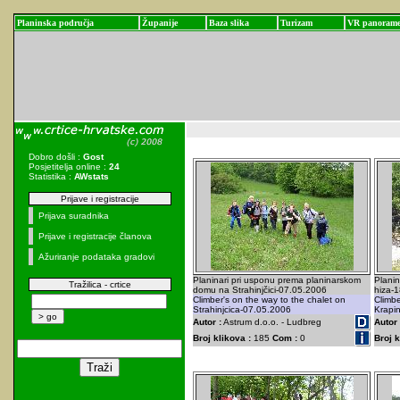
Planinska područja
Županije
Baza slika
Turizam
VR panoram
Dobro došli :
Gost
Posjetitelja online :
24
Statistika :
AWstats
Prijave i registracije
Prijava suradnika
Prijave i registracije članova
Ažuriranje podataka gradovi
Planinari pri usponu prema planinarskom
Planin
Tražilica - crtice
domu na Strahinjčici-07.05.2006
hiza-1
Climber's on the way to the chalet on
Climbe
Strahinjcica-07.05.2006
Krapi
Autor :
Astrum d.o.o. - Ludbreg
Autor 
Broj klikova :
185
Com :
0
Broj k