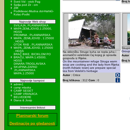
Broj k
Sveti Vid - otok Pag
Spilja pod Zir - om
ZIR
Podkilavac-Mudna dol-Hahlići-
Kolac-Podki
Najnovije Web shop
SVILAJA, PLANINARSKA
MAPA ZEMLJOVID,1:25000,
HGSS
PROMINA , PLANINARSKA
MAPA, ZEMLJOVID , 1:25000
, HGSS
OTOK RAB , PLANINARSKA
MAPA, ZEMLJOVID, 1:25000
Skupin
, HGSS
Group 
Na skloništu Struge kuha se topla juha i
BRAČ BIKE, BICIKLOM PO
aromatični velebitski čaj kojeg je spravila
Autor 
BRAČU, MAPA 1:45000,
gospođa iz Rijeke.
HGSS
Broj k
On the mountaineer refuge Struga warm
DINARA-TROGLAVSKA
soup are cooking and the lady from Rijeka
SKUPINA-ZAPAD
(north Adriatic town) are prepare special
,PLANINARSKA
tea from Velebit's herbage
MAPA,1:25000
Autor :
Crtice
Broj klikova :
312
Com :
0
Najnovije kampovi
admin1
camp mlaska
CAMP SEGET
CAMP VRANJICA
BELVEDERE
Diana & Josip
Interesantni linkovi
Planinarski forum
Destinacije po gledanosti