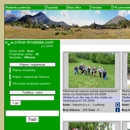
Planinska područja
Županije
Baza slika
Turizam
VR panoram
Dobro došli :
Gost
Posjetitelja online :
29
Statistika :
AWstats
Prijave i registracije
Prijava suradnika
Prijave i registracije članova
Ažuriranje podataka gradovi
Planinari pri usponu prema planinarskom
Planin
Tražilica - crtice
domu na Strahinjčici-07.05.2006
hiza-1
Climber's on the way to the chalet on
Climbe
Strahinjcica-07.05.2006
Krapi
Autor :
Astrum d.o.o. - Ludbreg
Autor 
Broj klikova :
185
Com :
0
Broj k