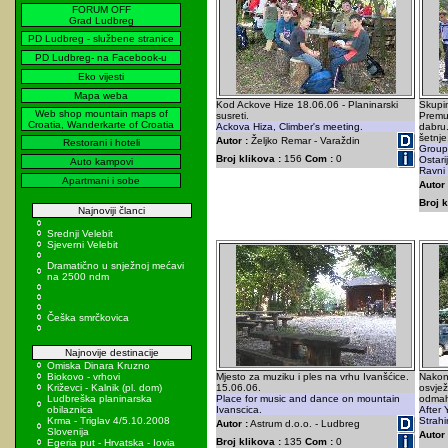
FORUM OFF
Grad Ludbreg
PD Ludbreg - službene stranice
PD Ludbreg- na Facebook-u
Eko vijesti
Mapa weba
Kod Ackove Hize 18.06.06 - Planinarski
Skupin
Web shop mountain maps of
susreti.
Premu
Croatia, Wanderkarte of Croatia
Ackova Hiza, Climber's meeting.
dabru.
šetnje
Autor :
Željko Remar - Varaždin
Restorani i hoteli
Group 
Broj klikova :
156
Com :
0
Ostari
Auto kampovi
Ravni 
Apartmani i sobe
Autor 
Broj k
Najnoviji članci
Srednji Velebit
Sjeverni Velebit
Dramatično u snježnoj mećavi
na 2500 ndm
Češka smrčkovica
Najnovije destinacije
Omiska Dinara Kruzno
Biokovo - vrhovi
Mjesto za muziku i ples na vrhu Ivanšćice.
Nakon 
Križevci - Kalnik (pl. dom)
15.06.06.
osvjež
Ludbreška planinarska
Place for music and dance on mountain
odmah
obilaznica
Ivanscica.
After
Krma - Triglav 4/5.10.2008
Strahi
Autor :
Astrum d.o.o. - Ludbreg
Slovenija
Autor 
Broj klikova :
135
Com :
0
Egeria put - Hrvatska - Iovia