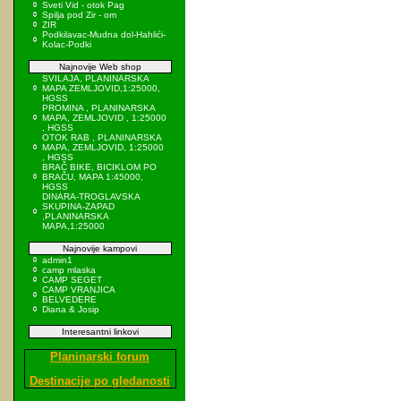
Sveti Vid - otok Pag
Spilja pod Zir - om
ZIR
Podkilavac-Mudna dol-Hahlići-
Kolac-Podki
Najnovije Web shop
SVILAJA, PLANINARSKA
MAPA ZEMLJOVID,1:25000,
HGSS
PROMINA , PLANINARSKA
MAPA, ZEMLJOVID , 1:25000
, HGSS
OTOK RAB , PLANINARSKA
MAPA, ZEMLJOVID, 1:25000
, HGSS
BRAČ BIKE, BICIKLOM PO
BRAČU, MAPA 1:45000,
HGSS
DINARA-TROGLAVSKA
SKUPINA-ZAPAD
,PLANINARSKA
MAPA,1:25000
Najnovije kampovi
admin1
camp mlaska
CAMP SEGET
CAMP VRANJICA
BELVEDERE
Diana & Josip
Interesantni linkovi
Planinarski forum
Destinacije po gledanosti