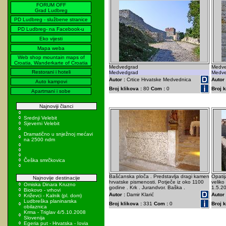
FORUM OFF
Grad Ludbreg
PD Ludbreg - službene stranice
PD Ludbreg- na Facebook-u
Eko vijesti
Mapa weba
Web shop mountain maps of
Croatia, Wanderkarte of Croatia
Medvedgrad
Medve
Restorani i hoteli
Medvedgrad
Medve
Autor :
Crtice Hrvatske Medvednica
Autor 
Auto kampovi
Broj klikova :
80
Com :
0
Broj k
Apartmani i sobe
Najnoviji članci
Srednji Velebit
Sjeverni Velebit
Dramatično u snježnoj mećavi
na 2500 ndm
Češka smrčkovica
Bašćanska ploča . Predstavlja dragi kamen
Opatij
Najnovije destinacije
hrvatske pismenosti. Potječe iz oko 1100
veliko
Omiska Dinara Kruzno
godine . Krk . Jurandvor. Baška .
1.5.2
Biokovo - vrhovi
Autor :
Damir Klarić
Autor 
Križevci - Kalnik (pl. dom)
Ludbreška planinarska
Broj klikova :
331
Com :
0
Broj k
obilaznica
Krma - Triglav 4/5.10.2008
Slovenija
Egeria put - Hrvatska - Iovia