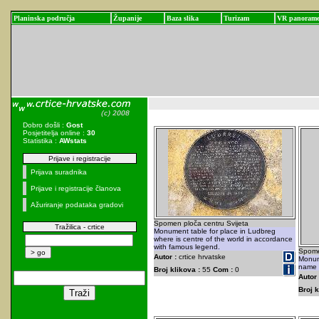
Planinska područja
Županije
Baza slika
Turizam
VR panoram
Dobro došli :
Gost
Posjetitelja online :
30
Statistika :
AWstats
Prijave i registracije
Prijava suradnika
Prijave i registracije članova
Ažuriranje podataka gradovi
Spomen ploča centru Svijeta
Tražilica - crtice
Monument table for place in Ludbreg
where is centre of the world in accordance
with famous legend.
Spome
Autor :
crtice hrvatske
Monum
name 
Broj klikova :
55
Com :
0
Autor 
Broj k