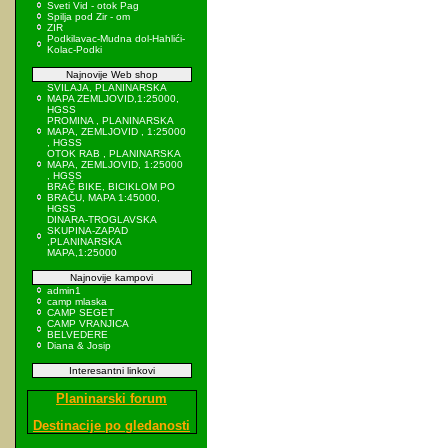
Sveti Vid - otok Pag
Spilja pod Zir - om
ZIR
Podkilavac-Mudna dol-Hahlići-
Kolac-Podki
Najnovije Web shop
SVILAJA, PLANINARSKA
MAPA ZEMLJOVID,1:25000,
HGSS
PROMINA , PLANINARSKA
MAPA, ZEMLJOVID , 1:25000
, HGSS
OTOK RAB , PLANINARSKA
MAPA, ZEMLJOVID, 1:25000
, HGSS
BRAČ BIKE, BICIKLOM PO
BRAČU, MAPA 1:45000,
HGSS
DINARA-TROGLAVSKA
SKUPINA-ZAPAD
,PLANINARSKA
MAPA,1:25000
Najnovije kampovi
admin1
camp mlaska
CAMP SEGET
CAMP VRANJICA
BELVEDERE
Diana & Josip
Interesantni linkovi
Planinarski forum
Destinacije po gledanosti