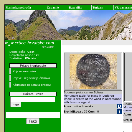
Planinska područja
Županije
Baza slika
Turizam
VR panoram
Dobro došli :
Gost
Posjetitelja online :
29
Statistika :
AWstats
Prijave i registracije
Prijava suradnika
Prijave i registracije članova
Ažuriranje podataka gradovi
Spomen ploča centru Svijeta
Tražilica - crtice
Monument table for place in Ludbreg
where is centre of the world in accordance
with famous legend.
Spome
Autor :
crtice hrvatske
Monum
name 
Broj klikova :
55
Com :
0
Autor 
Broj k