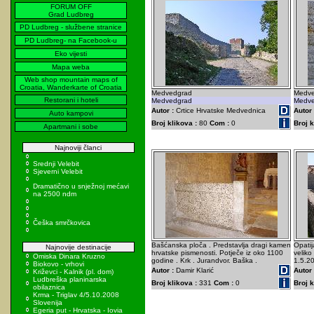
FORUM OFF
Grad Ludbreg
PD Ludbreg - službene stranice
PD Ludbreg- na Facebook-u
Eko vijesti
Mapa weba
Web shop mountain maps of
Croatia, Wanderkarte of Croatia
Medvedgrad
Medve
Restorani i hoteli
Medvedgrad
Medve
Autor :
Crtice Hrvatske Medvednica
Autor 
Auto kampovi
Broj klikova :
80
Com :
0
Broj k
Apartmani i sobe
Najnoviji članci
Srednji Velebit
Sjeverni Velebit
Dramatično u snježnoj mećavi
na 2500 ndm
Češka smrčkovica
Bašćanska ploča . Predstavlja dragi kamen
Opatij
Najnovije destinacije
hrvatske pismenosti. Potječe iz oko 1100
veliko
Omiska Dinara Kruzno
godine . Krk . Jurandvor. Baška .
1.5.2
Biokovo - vrhovi
Autor :
Damir Klarić
Autor 
Križevci - Kalnik (pl. dom)
Ludbreška planinarska
Broj klikova :
331
Com :
0
Broj k
obilaznica
Krma - Triglav 4/5.10.2008
Slovenija
Egeria put - Hrvatska - Iovia