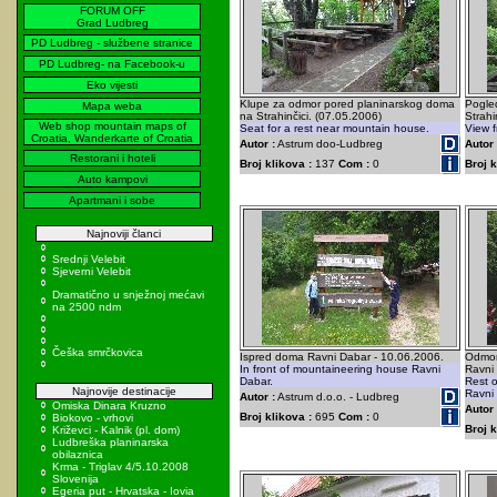
FORUM OFF
Grad Ludbreg
PD Ludbreg - službene stranice
PD Ludbreg- na Facebook-u
Eko vijesti
Klupe za odmor pored planinarskog doma
Pogle
Mapa weba
na Strahinčici. (07.05.2006)
Strahi
Web shop mountain maps of
Seat for a rest near mountain house.
View f
Croatia, Wanderkarte of Croatia
Autor :
Astrum doo-Ludbreg
Autor 
Restorani i hoteli
Broj klikova :
137
Com :
0
Broj k
Auto kampovi
Apartmani i sobe
Najnoviji članci
Srednji Velebit
Sjeverni Velebit
Dramatično u snježnoj mećavi
na 2500 ndm
Češka smrčkovica
Ispred doma Ravni Dabar - 10.06.2006.
Odmor
In front of mountaineering house Ravni
Ravni
Dabar.
Rest o
Najnovije destinacije
Ravni
Autor :
Astrum d.o.o. - Ludbreg
Omiska Dinara Kruzno
Autor 
Broj klikova :
695
Com :
0
Biokovo - vrhovi
Broj k
Križevci - Kalnik (pl. dom)
Ludbreška planinarska
obilaznica
Krma - Triglav 4/5.10.2008
Slovenija
Egeria put - Hrvatska - Iovia