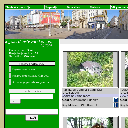
Planinska područja
Županije
Baza slika
Turizam
VR panoram
Dobro došli :
Gost
Posjetitelja online :
31
Statistika :
AWstats
Prijave i registracije
Prijava suradnika
Prijave i registracije članova
Ažuriranje podataka gradovi
Planinarski dom na Strahinjčici.
Pogled
Tražilica - crtice
(07.05.2006)
(07.0
Chalet on Strahinjcica.
View f
Autor :
Astrum doo-Ludbreg
Autor 
Broj klikova :
211
Com :
1
Broj k