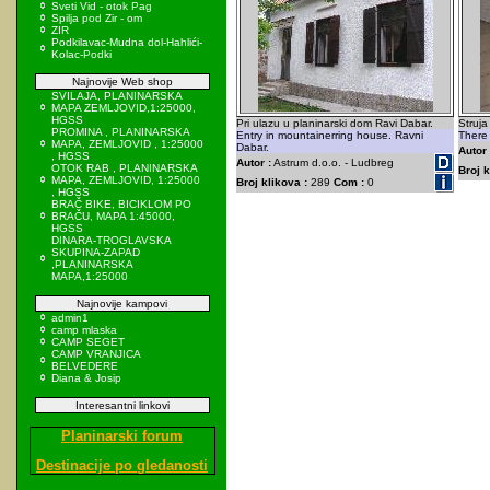
Sveti Vid - otok Pag
Spilja pod Zir - om
ZIR
Podkilavac-Mudna dol-Hahlići-
Kolac-Podki
Najnovije Web shop
SVILAJA, PLANINARSKA
MAPA ZEMLJOVID,1:25000,
HGSS
Pri ulazu u planinarski dom Ravi Dabar.
Struja
PROMINA , PLANINARSKA
Entry in mountainerring house. Ravni
There 
MAPA, ZEMLJOVID , 1:25000
Dabar.
Autor 
, HGSS
Autor :
Astrum d.o.o. - Ludbreg
OTOK RAB , PLANINARSKA
Broj k
MAPA, ZEMLJOVID, 1:25000
Broj klikova :
289
Com :
0
, HGSS
BRAČ BIKE, BICIKLOM PO
BRAČU, MAPA 1:45000,
HGSS
DINARA-TROGLAVSKA
SKUPINA-ZAPAD
,PLANINARSKA
MAPA,1:25000
Najnovije kampovi
admin1
camp mlaska
CAMP SEGET
CAMP VRANJICA
BELVEDERE
Diana & Josip
Interesantni linkovi
Planinarski forum
Destinacije po gledanosti