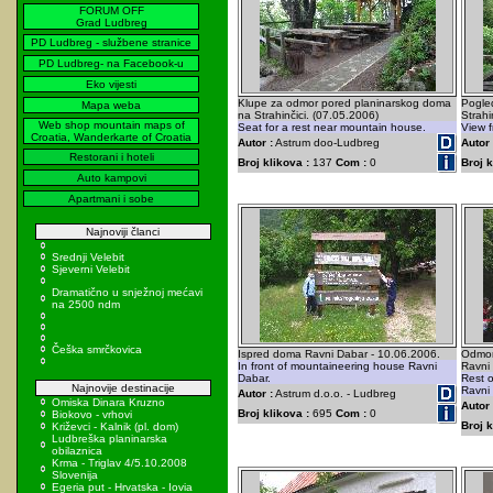
FORUM OFF
Grad Ludbreg
PD Ludbreg - službene stranice
PD Ludbreg- na Facebook-u
Eko vijesti
Klupe za odmor pored planinarskog doma
Pogle
Mapa weba
na Strahinčici. (07.05.2006)
Strahi
Web shop mountain maps of
Seat for a rest near mountain house.
View f
Croatia, Wanderkarte of Croatia
Autor :
Astrum doo-Ludbreg
Autor 
Restorani i hoteli
Broj klikova :
137
Com :
0
Broj k
Auto kampovi
Apartmani i sobe
Najnoviji članci
Srednji Velebit
Sjeverni Velebit
Dramatično u snježnoj mećavi
na 2500 ndm
Češka smrčkovica
Ispred doma Ravni Dabar - 10.06.2006.
Odmor
In front of mountaineering house Ravni
Ravni
Dabar.
Rest o
Najnovije destinacije
Ravni
Autor :
Astrum d.o.o. - Ludbreg
Omiska Dinara Kruzno
Autor 
Broj klikova :
695
Com :
0
Biokovo - vrhovi
Broj k
Križevci - Kalnik (pl. dom)
Ludbreška planinarska
obilaznica
Krma - Triglav 4/5.10.2008
Slovenija
Egeria put - Hrvatska - Iovia