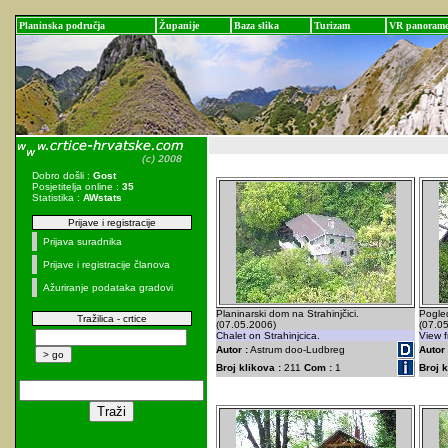
Planinska područja
Županije
Baza slika
Turizam
VR panoram
Dobro došli :
Gost
Posjetitelja online :
35
Statistika :
AWstats
Prijave i registracije
Prijava suradnika
Prijave i registracije članova
Ažuriranje podataka gradovi
Planinarski dom na Strahinjčici.
Pogled
Tražilica - crtice
(07.05.2006)
(07.0
Chalet on Strahinjcica.
View f
Autor :
Astrum doo-Ludbreg
Autor 
Broj klikova :
211
Com :
1
Broj k