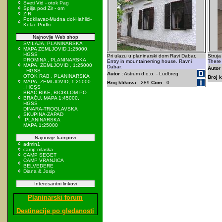
Sveti Vid - otok Pag
Spilja pod Zir - om
ZIR
Podkilavac-Mudna dol-Hahlići-
Kolac-Podki
Najnovije Web shop
SVILAJA, PLANINARSKA
MAPA ZEMLJOVID,1:25000,
HGSS
Pri ulazu u planinarski dom Ravi Dabar.
Struja
PROMINA , PLANINARSKA
Entry in mountainerring house. Ravni
There 
MAPA, ZEMLJOVID , 1:25000
Dabar.
Autor 
, HGSS
Autor :
Astrum d.o.o. - Ludbreg
OTOK RAB , PLANINARSKA
Broj k
MAPA, ZEMLJOVID, 1:25000
Broj klikova :
289
Com :
0
, HGSS
BRAČ BIKE, BICIKLOM PO
BRAČU, MAPA 1:45000,
HGSS
DINARA-TROGLAVSKA
SKUPINA-ZAPAD
,PLANINARSKA
MAPA,1:25000
Najnovije kampovi
admin1
camp mlaska
CAMP SEGET
CAMP VRANJICA
BELVEDERE
Diana & Josip
Interesantni linkovi
Planinarski forum
Destinacije po gledanosti