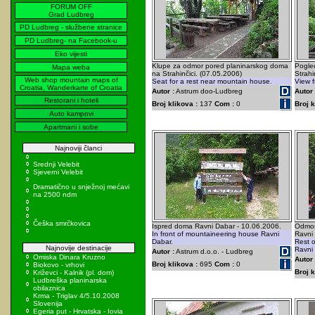
FORUM OFF
Grad Ludbreg
PD Ludbreg - službene stranice
PD Ludbreg- na Facebook-u
Eko vijesti
Klupe za odmor pored planinarskog doma
Pogle
Mapa weba
na Strahinčici. (07.05.2006)
Strahi
Web shop mountain maps of
Seat for a rest near mountain house.
View f
Croatia, Wanderkarte of Croatia
Autor :
Astrum doo-Ludbreg
Autor 
Restorani i hoteli
Broj klikova :
137
Com :
0
Broj k
Auto kampovi
Apartmani i sobe
Najnoviji članci
Srednji Velebit
Sjeverni Velebit
Dramatično u snježnoj mećavi
na 2500 ndm
Češka smrčkovica
Ispred doma Ravni Dabar - 10.06.2006.
Odmor
In front of mountaineering house Ravni
Ravni
Dabar.
Rest o
Najnovije destinacije
Ravni
Autor :
Astrum d.o.o. - Ludbreg
Omiska Dinara Kruzno
Autor 
Broj klikova :
695
Com :
0
Biokovo - vrhovi
Broj k
Križevci - Kalnik (pl. dom)
Ludbreška planinarska
obilaznica
Krma - Triglav 4/5.10.2008
Slovenija
Egeria put - Hrvatska - Iovia