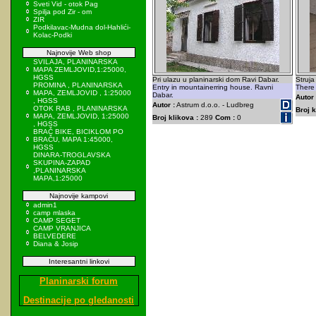
Sveti Vid - otok Pag
Spilja pod Zir - om
ZIR
Podkilavac-Mudna dol-Hahlići-
Kolac-Podki
Najnovije Web shop
SVILAJA, PLANINARSKA
MAPA ZEMLJOVID,1:25000,
HGSS
Pri ulazu u planinarski dom Ravi Dabar.
Struja
PROMINA , PLANINARSKA
Entry in mountainerring house. Ravni
There 
MAPA, ZEMLJOVID , 1:25000
Dabar.
Autor 
, HGSS
Autor :
Astrum d.o.o. - Ludbreg
OTOK RAB , PLANINARSKA
Broj k
MAPA, ZEMLJOVID, 1:25000
Broj klikova :
289
Com :
0
, HGSS
BRAČ BIKE, BICIKLOM PO
BRAČU, MAPA 1:45000,
HGSS
DINARA-TROGLAVSKA
SKUPINA-ZAPAD
,PLANINARSKA
MAPA,1:25000
Najnovije kampovi
admin1
camp mlaska
CAMP SEGET
CAMP VRANJICA
BELVEDERE
Diana & Josip
Interesantni linkovi
Planinarski forum
Destinacije po gledanosti