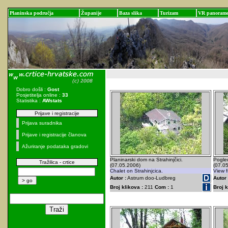
Planinska područja
Županije
Baza slika
Turizam
VR panoram
Dobro došli :
Gost
Posjetitelja online :
33
Statistika :
AWstats
Prijave i registracije
Prijava suradnika
Prijave i registracije članova
Ažuriranje podataka gradovi
Planinarski dom na Strahinjčici.
Pogled
Tražilica - crtice
(07.05.2006)
(07.0
Chalet on Strahinjcica.
View f
Autor :
Astrum doo-Ludbreg
Autor 
Broj klikova :
211
Com :
1
Broj k