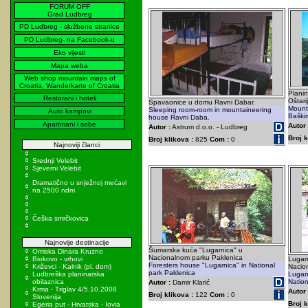
FORUM OFF
Grad Ludbreg
PD Ludbreg - službene stranice
PD Ludbreg- na Facebook-u
Eko vijesti
Mapa weba
Web shop mountain maps of
Croatia, Wanderkarte of Croatia
Planin
Restorani i hoteli
Oštar
Spavaonice u domu Ravni Dabar.
Mounta
Sleeping room-room in mountaineering
Auto kampovi
Baški
house Ravni Daba.
Apartmani i sobe
Autor 
Autor :
Astrum d.o.o. - Ludbreg
Broj k
Broj klikova :
825
Com :
0
Najnoviji članci
Srednji Velebit
Sjeverni Velebit
Dramatično u snježnoj mećavi
na 2500 ndm
Češka smrčkovica
Najnovije destinacije
Šumarska kuća "Lugarnica" u
Omiska Dinara Kruzno
Nacionalnom parku Paklenica
Biokovo - vrhovi
Lugarn
Foresters house "Lugarnica" in National
Križevci - Kalnik (pl. dom)
Nacion
park Paklenica
Ludbreška planinarska
Lugarn
obilaznica
Nation
Autor :
Damir Klarić
Krma - Triglav 4/5.10.2008
Autor 
Broj klikova :
122
Com :
0
Slovenija
Broj k
Egeria put - Hrvatska - Iovia