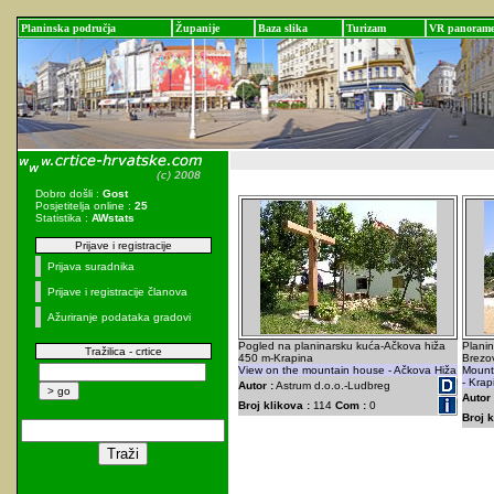
Planinska područja
Županije
Baza slika
Turizam
VR panoram
Dobro došli :
Gost
Posjetitelja online :
25
Statistika :
AWstats
Prijave i registracije
Prijava suradnika
Prijave i registracije članova
Ažuriranje podataka gradovi
Pogled na planinarsku kuća-Ačkova hiža
Planin
Tražilica - crtice
450 m-Krapina
Brezov
View on the mountain house - Ačkova Hiža
Mount
- Krap
Autor :
Astrum d.o.o.-Ludbreg
Autor 
Broj klikova :
114
Com :
0
Broj k