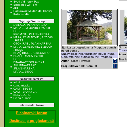
Sveti Vid - otok Pag
Spilja pod Zir - om
ZIR
Podkilavac-Mudna dol-Hahlići-
Kolac-Podki
Najnovije Web shop
SVILAJA, PLANINARSKA
MAPA ZEMLJOVID,1:25000,
HGSS
PROMINA , PLANINARSKA
MAPA, ZEMLJOVID , 1:25000
, HGSS
OTOK RAB , PLANINARSKA
MAPA, ZEMLJOVID, 1:25000
Druže
Sjenica sa pogledom na Pregradu odmah
, HGSS
Conver
pored doma .
BRAČ BIKE, BICIKLOM PO
Shady place near mountain house Kuna
Autor 
BRAČU, MAPA 1:45000,
Gora with nice outlook to the Pregrada .
HGSS
Broj k
Autor :
Crtice Hrvatske
DINARA-TROGLAVSKA
SKUPINA-ZAPAD
Broj klikova :
109
Com :
0
,PLANINARSKA
MAPA,1:25000
Najnovije kampovi
admin1
camp mlaska
CAMP SEGET
CAMP VRANJICA
BELVEDERE
Diana & Josip
Interesantni linkovi
Planinarski forum
Destinacije po gledanosti