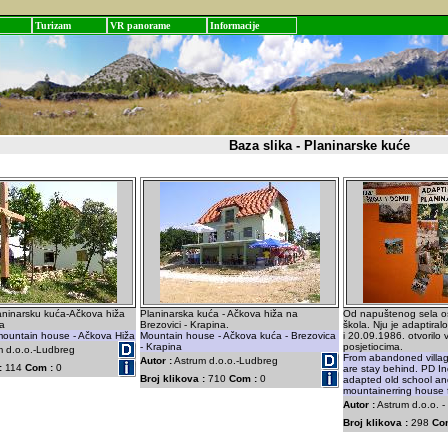
Turizam
VR panorame
Informacije
Baza slika - Planinarske kuće
aninarsku kuća-Ačkova hiža
Planinarska kuća - Ačkova hiža na
Od napuštenog sela os
a
Brezovici - Krapina.
škola. Nju je adaptira
mountain house - Ačkova Hiža
Mountain house - Ačkova kuća - Brezovica
i 20.09.1986. otvorilo
- Krapina
posjetiocima.
 d.o.o.-Ludbreg
From abandoned villag
Autor :
Astrum d.o.o.-Ludbreg
:
114
Com :
0
are stay behind. PD I
Broj klikova :
710
Com :
0
adapted old school an
mountainerring house fo
Autor :
Astrum d.o.o. 
Broj klikova :
298
Co