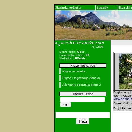
Planinska područja
Županije
Baza slika
Dobro došli :
Gost
Posjetitelja online :
23
Statistika :
AWstats
Prijave i registracije
Prijava suradnika
Prijave i registracije članova
Ažuriranje podataka gradovi
Pogled na pl
Tražilica - crtice
450 m-Krapin
View on the 
Autor :
Astrum
Broj klikova 