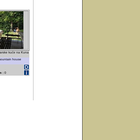
inarske kuće na Kuna
 mountain house
 :
0