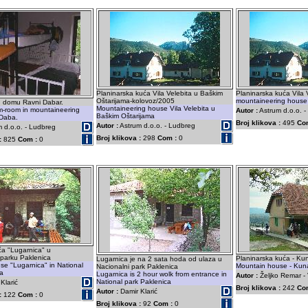
Planinarska kuća Vila Velebita u Baškim
Planinarska kuća Vila 
Oštarijama-kolovoz/2005
mountaineering house V
 domu Ravni Dabar.
Mountaineering house Vila Velebita u
m-room in mountaineering
Autor :
Astrum d.o.o. 
Baškim Oštarijama
Daba.
Broj klikova :
495
Co
Autor :
Astrum d.o.o. - Ludbreg
 d.o.o. - Ludbreg
Broj klikova :
298
Com :
0
:
825
Com :
0
a "Lugarnica" u
parku Paklenica
Planinarska kuća - Ku
Lugarnica je na 2 sata hoda od ulaza u
se "Lugarnica" in National
Mountain house - Kun
Nacionalni park Paklenica
ca
Lugarnica is 2 hour wolk from entrance in
Autor :
Željko Remar -
National park Paklenica
Klarić
Broj klikova :
242
Co
Autor :
Damir Klarić
:
122
Com :
0
Broj klikova :
92
Com :
0