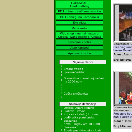
FORUM OFF
Grad Ludbreg
PD Ludbreg - službene stranice
PD Ludbreg- na Facebook-u
Eko vijesti
Mapa weba
Web shop mountain maps of
Croatia, Wanderkarte of Croatia
Restorani i hoteli
Spavaonice u
Sleeping roo
Auto kampovi
house Ravni 
Apartmani i sobe
Autor :
Astrum
Broj klikova 
Najnoviji članci
Srednji Velebit
Sjeverni Velebit
Dramatično u snježnoj mećavi
na 2500 ndm
Češka smrčkovica
Najnovije destinacije
Šumarska kuć
Omiska Dinara Kruzno
Nacionalnom 
Biokovo - vrhovi
Foresters hou
Križevci - Kalnik (pl. dom)
park Pakleni
Ludbreška planinarska
obilaznica
Autor :
Damir 
Krma - Triglav 4/5.10.2008
Broj klikova 
Slovenija
Egeria put - Hrvatska - Iovia