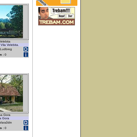
Velebita
ila Velebita.
- Ludbreg
m :
0
na Gora
a Gora
 Varaždin
m :
0