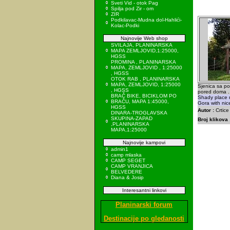
Sveti Vid - otok Pag
Spilja pod Zir - om
ZIR
Podkilavac-Mudna dol-Hahlići-
Kolac-Podki
Najnovije Web shop
SVILAJA, PLANINARSKA
MAPA ZEMLJOVID,1:25000,
HGSS
PROMINA , PLANINARSKA
MAPA, ZEMLJOVID , 1:25000
, HGSS
OTOK RAB , PLANINARSKA
MAPA, ZEMLJOVID, 1:25000
Sjenica sa p
, HGSS
pored doma .
BRAČ BIKE, BICIKLOM PO
Shady place 
BRAČU, MAPA 1:45000,
Gora with nic
HGSS
Autor :
Crtice
DINARA-TROGLAVSKA
SKUPINA-ZAPAD
Broj klikova 
,PLANINARSKA
MAPA,1:25000
Najnovije kampovi
admin1
camp mlaska
CAMP SEGET
CAMP VRANJICA
BELVEDERE
Diana & Josip
Interesantni linkovi
Planinarski forum
Destinacije po gledanosti