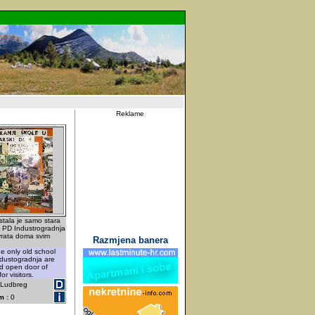
Reklame
tala je samo stara
lo PD Industrogradnja
 vrata doma svim
Razmjena banera
e only old school
ndustogradnja are
d open door of
r visitors.
- Ludbreg
m :
0