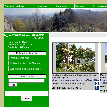
Planinska područja
Županije
Baza slika
Turizam
VR panoram
Dobro došli :
Gost
Posjetitelja online :
18
Statistika :
AWstats
Prijave i registracije
Prijava suradnika
Prijave i registracije članova
Ažuriranje podataka gradovi
Pogled na planinarsku kuća-Ačkova hiža
Planin
Tražilica - crtice
450 m-Krapina
Brezov
View on the mountain house - Ačkova Hiža
Mount
- Krap
Autor :
Astrum d.o.o.-Ludbreg
Autor 
Broj klikova :
114
Com :
0
Broj k