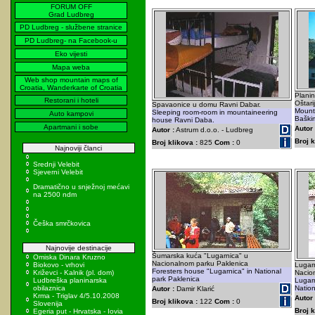
FORUM OFF
Grad Ludbreg
PD Ludbreg - službene stranice
PD Ludbreg- na Facebook-u
Eko vijesti
Mapa weba
Web shop mountain maps of
Croatia, Wanderkarte of Croatia
Planin
Restorani i hoteli
Oštar
Spavaonice u domu Ravni Dabar.
Mounta
Sleeping room-room in mountaineering
Auto kampovi
Baški
house Ravni Daba.
Apartmani i sobe
Autor 
Autor :
Astrum d.o.o. - Ludbreg
Broj k
Broj klikova :
825
Com :
0
Najnoviji članci
Srednji Velebit
Sjeverni Velebit
Dramatično u snježnoj mećavi
na 2500 ndm
Češka smrčkovica
Najnovije destinacije
Šumarska kuća "Lugarnica" u
Omiska Dinara Kruzno
Nacionalnom parku Paklenica
Biokovo - vrhovi
Lugarn
Foresters house "Lugarnica" in National
Križevci - Kalnik (pl. dom)
Nacion
park Paklenica
Ludbreška planinarska
Lugarn
obilaznica
Nation
Autor :
Damir Klarić
Krma - Triglav 4/5.10.2008
Autor 
Broj klikova :
122
Com :
0
Slovenija
Broj k
Egeria put - Hrvatska - Iovia