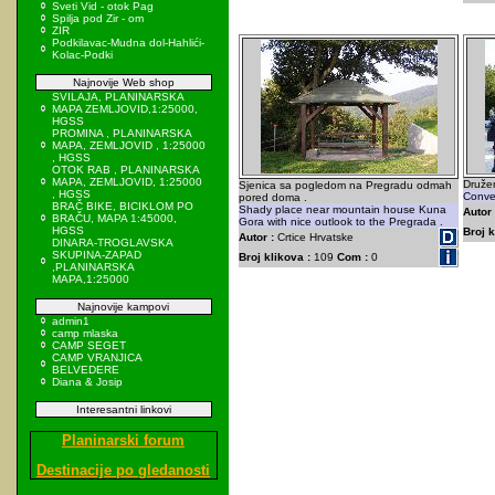
Sveti Vid - otok Pag
Spilja pod Zir - om
ZIR
Podkilavac-Mudna dol-Hahlići-
Kolac-Podki
Najnovije Web shop
SVILAJA, PLANINARSKA
MAPA ZEMLJOVID,1:25000,
HGSS
PROMINA , PLANINARSKA
MAPA, ZEMLJOVID , 1:25000
, HGSS
OTOK RAB , PLANINARSKA
MAPA, ZEMLJOVID, 1:25000
Druže
Sjenica sa pogledom na Pregradu odmah
, HGSS
Conver
pored doma .
BRAČ BIKE, BICIKLOM PO
Shady place near mountain house Kuna
Autor 
BRAČU, MAPA 1:45000,
Gora with nice outlook to the Pregrada .
HGSS
Broj k
Autor :
Crtice Hrvatske
DINARA-TROGLAVSKA
SKUPINA-ZAPAD
Broj klikova :
109
Com :
0
,PLANINARSKA
MAPA,1:25000
Najnovije kampovi
admin1
camp mlaska
CAMP SEGET
CAMP VRANJICA
BELVEDERE
Diana & Josip
Interesantni linkovi
Planinarski forum
Destinacije po gledanosti