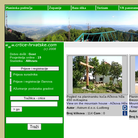
Planinska područja
Županije
Baza slika
Turizam
VR panoram
Dobro došli :
Gost
Posjetitelja online :
19
Statistika :
AWstats
Prijave i registracije
Prijava suradnika
Prijave i registracije članova
Ažuriranje podataka gradovi
Pogled na planinarsku kuća-Ačkova hiža
Planin
Tražilica - crtice
450 m-Krapina
Brezov
View on the mountain house - Ačkova Hiža
Mount
- Krap
Autor :
Astrum d.o.o.-Ludbreg
Autor 
Broj klikova :
114
Com :
0
Broj k