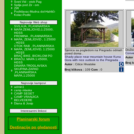
Sveti Vid - otok Pag
Spilja pod Zir - om
ZIR
Podkilavac-Mudna dol-Hahlići-
Kolac-Podki
Najnovije Web shop
SVILAJA, PLANINARSKA
MAPA ZEMLJOVID,1:25000,
HGSS
PROMINA , PLANINARSKA
MAPA, ZEMLJOVID , 1:25000
, HGSS
OTOK RAB , PLANINARSKA
MAPA, ZEMLJOVID, 1:25000
Druže
Sjenica sa pogledom na Pregradu odmah
, HGSS
Conver
pored doma .
BRAČ BIKE, BICIKLOM PO
Shady place near mountain house Kuna
Autor 
BRAČU, MAPA 1:45000,
Gora with nice outlook to the Pregrada .
HGSS
Broj k
Autor :
Crtice Hrvatske
DINARA-TROGLAVSKA
SKUPINA-ZAPAD
Broj klikova :
109
Com :
0
,PLANINARSKA
MAPA,1:25000
Najnovije kampovi
admin1
camp mlaska
CAMP SEGET
CAMP VRANJICA
BELVEDERE
Diana & Josip
Interesantni linkovi
Planinarski forum
Destinacije po gledanosti