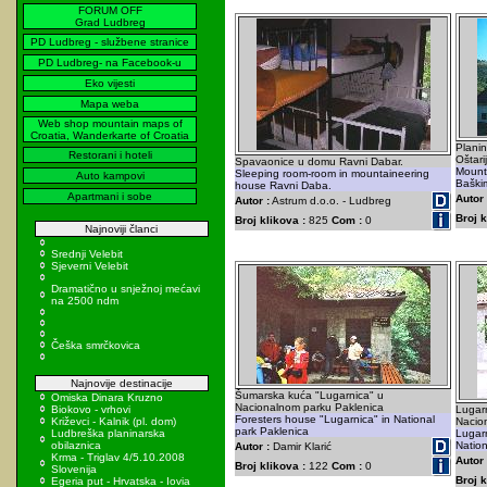
FORUM OFF
Grad Ludbreg
PD Ludbreg - službene stranice
PD Ludbreg- na Facebook-u
Eko vijesti
Mapa weba
Web shop mountain maps of
Croatia, Wanderkarte of Croatia
Planin
Restorani i hoteli
Oštar
Spavaonice u domu Ravni Dabar.
Mounta
Sleeping room-room in mountaineering
Auto kampovi
Baški
house Ravni Daba.
Apartmani i sobe
Autor 
Autor :
Astrum d.o.o. - Ludbreg
Broj k
Broj klikova :
825
Com :
0
Najnoviji članci
Srednji Velebit
Sjeverni Velebit
Dramatično u snježnoj mećavi
na 2500 ndm
Češka smrčkovica
Najnovije destinacije
Šumarska kuća "Lugarnica" u
Omiska Dinara Kruzno
Nacionalnom parku Paklenica
Biokovo - vrhovi
Lugarn
Foresters house "Lugarnica" in National
Križevci - Kalnik (pl. dom)
Nacion
park Paklenica
Ludbreška planinarska
Lugarn
obilaznica
Nation
Autor :
Damir Klarić
Krma - Triglav 4/5.10.2008
Autor 
Broj klikova :
122
Com :
0
Slovenija
Broj k
Egeria put - Hrvatska - Iovia