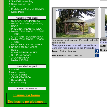
Sveti Vid - otok Pag
Spilja pod Zir - om
ZIR
Podkilavac-Mudna dol-Hahlići-
Kolac-Podki
Najnovije Web shop
SVILAJA, PLANINARSKA
MAPA ZEMLJOVID,1:25000,
HGSS
PROMINA , PLANINARSKA
MAPA, ZEMLJOVID , 1:25000
, HGSS
OTOK RAB , PLANINARSKA
MAPA, ZEMLJOVID, 1:25000
Druže
Sjenica sa pogledom na Pregradu odmah
, HGSS
Conver
pored doma .
BRAČ BIKE, BICIKLOM PO
Shady place near mountain house Kuna
Autor 
BRAČU, MAPA 1:45000,
Gora with nice outlook to the Pregrada .
HGSS
Broj k
Autor :
Crtice Hrvatske
DINARA-TROGLAVSKA
SKUPINA-ZAPAD
Broj klikova :
109
Com :
0
,PLANINARSKA
MAPA,1:25000
Najnovije kampovi
admin1
camp mlaska
CAMP SEGET
CAMP VRANJICA
BELVEDERE
Diana & Josip
Interesantni linkovi
Planinarski forum
Destinacije po gledanosti