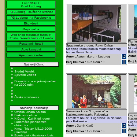
FORUM OFF
Grad Ludbreg
PD Ludbreg - službene stranice
PD Ludbreg- na Facebook-u
Eko vijesti
Mapa weba
Web shop mountain maps of
Croatia, Wanderkarte of Croatia
Planin
Restorani i hoteli
Oštar
Spavaonice u domu Ravni Dabar.
Mounta
Sleeping room-room in mountaineering
Auto kampovi
Baški
house Ravni Daba.
Apartmani i sobe
Autor 
Autor :
Astrum d.o.o. - Ludbreg
Broj k
Broj klikova :
825
Com :
0
Najnoviji članci
Srednji Velebit
Sjeverni Velebit
Dramatično u snježnoj mećavi
na 2500 ndm
Češka smrčkovica
Najnovije destinacije
Šumarska kuća "Lugarnica" u
Omiska Dinara Kruzno
Nacionalnom parku Paklenica
Biokovo - vrhovi
Lugarn
Foresters house "Lugarnica" in National
Križevci - Kalnik (pl. dom)
Nacion
park Paklenica
Ludbreška planinarska
Lugarn
obilaznica
Nation
Autor :
Damir Klarić
Krma - Triglav 4/5.10.2008
Autor 
Broj klikova :
122
Com :
0
Slovenija
Broj k
Egeria put - Hrvatska - Iovia