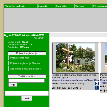
Planinska područja
Županije
Baza slika
Turizam
VR panoram
Dobro došli :
Gost
Posjetitelja online :
19
Statistika :
AWstats
Prijave i registracije
Prijava suradnika
Prijave i registracije članova
Ažuriranje podataka gradovi
Pogled na planinarsku kuća-Ačkova hiža
Planin
Tražilica - crtice
450 m-Krapina
Brezov
View on the mountain house - Ačkova Hiža
Mount
- Krap
Autor :
Astrum d.o.o.-Ludbreg
Autor 
Broj klikova :
114
Com :
0
Broj k