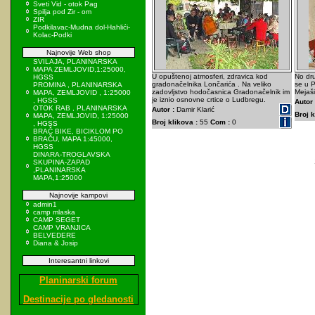
Sveti Vid - otok Pag
Spilja pod Zir - om
ZIR
Podkilavac-Mudna dol-Hahlići-
Kolac-Podki
Najnovije Web shop
SVILAJA, PLANINARSKA
MAPA ZEMLJOVID,1:25000,
U opuštenoj atmosferi, zdravica kod
No dru
HGSS
gradonačelnika Lončarića . Na veliko
se u P
PROMINA , PLANINARSKA
zadovljstvo hodočasnica Gradonačelnik im
Mejaši
MAPA, ZEMLJOVID , 1:25000
je iznio osnovne crtice o Ludbregu.
, HGSS
Autor 
OTOK RAB , PLANINARSKA
Autor :
Damir Klarić
Broj k
MAPA, ZEMLJOVID, 1:25000
Broj klikova :
55
Com :
0
, HGSS
BRAČ BIKE, BICIKLOM PO
BRAČU, MAPA 1:45000,
HGSS
DINARA-TROGLAVSKA
SKUPINA-ZAPAD
,PLANINARSKA
MAPA,1:25000
Najnovije kampovi
admin1
camp mlaska
CAMP SEGET
CAMP VRANJICA
BELVEDERE
Diana & Josip
Interesantni linkovi
Planinarski forum
Destinacije po gledanosti