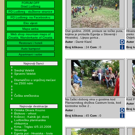
FORUM OFF
Grad Ludbreg
PD Ludbreg - službene stranice
PD Ludbreg- na Facebook-u
Eko vijesti
Mapa weba
Ove godine, 2008, prolaze se točke puta,
Hrvats
Web shop mountain maps of
kojima je prolazila Egerija u Sloveniji i
preko 
Croatia, Wanderkarte of Croatia
Hrvatskoj . Lijepa gorica .
Osijek
Autor :
Damir Klarić
Autor 
Restorani i hoteli
Broj klikova :
24
Com :
0
Broj k
Auto kampovi
Apartmani i sobe
Najnoviji članci
Srednji Velebit
Sjeverni Velebit
Dramatično u snježnoj mećavi
na 2500 ndm
Češka smrčkovica
Na čašici doborg vina u gostima kod
Kod P
Planianrskog društva Castrum Iovia, kod
Autor 
kontrolne točke 2 .
Najnovije destinacije
Broj k
Omiska Dinara Kruzno
Autor :
Biokovo - vrhovi
Broj klikova :
45
Com :
0
Križevci - Kalnik (pl. dom)
Ludbreška planinarska
obilaznica
Krma - Triglav 4/5.10.2008
Slovenija
Egeria put - Hrvatska - Iovia