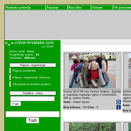
Planinska područja
Županije
Baza slika
Turizam
VR panoram
Dobro došli :
Gost
Posjetitelja online :
24
Statistika :
AWstats
Prijave i registracije
Prijava suradnika
Prijave i registracije članova
Ažuriranje podataka gradovi
Gužva 28.9.08 oko Centra Svijeta . Egerija
Susret
Tražilica - crtice
je napisala najstariju vijest o hodočašću
člano
385 g. nakon Krista .
uglavn
Hrvats
Autor :
Klarić Damir
Autor 
Broj klikova :
39
Com :
0
Broj k