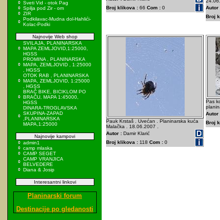
24.06
Sveti Vid - otok Pag
Broj klikova :
66
Com :
0
Autor 
Spilja pod Zir - om
ZIR
Broj k
Podkilavac-Mudna dol-Hahlići-
Kolac-Podki
Najnovije Web shop
SVILAJA, PLANINARSKA
MAPA ZEMLJOVID,1:25000,
HGSS
PROMINA , PLANINARSKA
MAPA, ZEMLJOVID , 1:25000
, HGSS
OTOK RAB , PLANINARSKA
MAPA, ZEMLJOVID, 1:25000
, HGSS
BRAČ BIKE, BICIKLOM PO
BRAČU, MAPA 1:45000,
Pas ko
HGSS
plani
DINARA-TROGLAVSKA
SKUPINA-ZAPAD
Autor 
,PLANINARSKA
Pauk Krstaš . Uvećan . Planinarska kuća
Broj k
MAPA,1:25000
Malačka . 18.06.2007 .
Autor :
Damir Klarić
Najnovije kampovi
Broj klikova :
118
Com :
0
admin1
camp mlaska
CAMP SEGET
CAMP VRANJICA
BELVEDERE
Diana & Josip
Interesantni linkovi
Planinarski forum
Destinacije po gledanosti