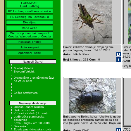
FORUM OFF
Grad Ludbreg
PD Ludbreg - službene stranice
PD Ludbreg- na Facebook-u
Eko vijesti
Mapa weba
Web shop mountain maps of
Croatia, Wanderkarte of Croatia
Restorani i hoteli
Poveći zrikavac svirao je svoju pjesmu
Crni l
Auto kampovi
podno Jaginog kuka....24.06.2007
ndm. M
Apartmani i sobe
vrstu 
Autor :
Nikola Klarić
24.06
Broj klikova :
272
Com :
0
Autor 
Najnoviji članci
Broj k
Srednji Velebit
Sjeverni Velebit
Dramatično u snježnoj mećavi
na 2500 ndm
Češka smrčkovica
Najnovije destinacije
Omiska Dinara Kruzno
Biokovo - vrhovi
Križevci - Kalnik (pl. dom)
Ludbreška planinarska
Buba podno Bojina kuka . Ukoliko je netko
obilaznica
od posjetilac prepozna zamolili bi da pod
Krma - Triglav 4/5.10.2008
info (I) upiše naziv . Južni Velebit. Bojin kuk
Slovenija
.
Leptir
Egeria put - Hrvatska - Iovia
Autor :
Damir Klarić