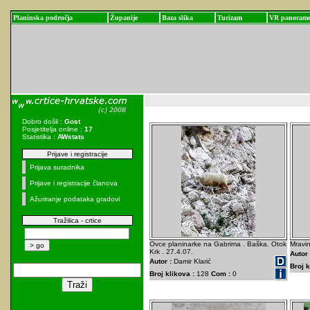
Planinska područja
Županije
Baza slika
Turizam
VR panoram
Dobro došli :
Gost
Posjetitelja online :
17
Statistika :
AWstats
Prijave i registracije
Prijava suradnika
Prijave i registracije članova
Ažuriranje podataka gradovi
Tražilica - crtice
Ovce planinarke na Gabrima . Baška. Otok
Mravin
Krk . 27.4.07.
Autor 
Autor :
Damir Klarić
Broj k
Broj klikova :
128
Com :
0