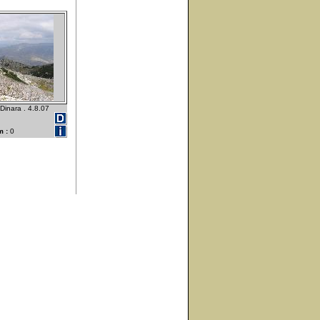
Dinara . 4.8.07
 :
0