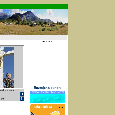
Reklame
Razmjena banera
 Križni kamen...
 :
0