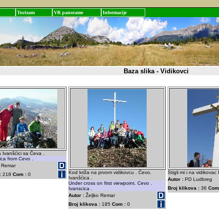
Turizam
VR panorame
Informacije
Baza slika - Vidikovci
Ivanšćici sa Čeva .
ica from Cevo .
o Remar
Kod križa na prvom vidikovcu . Čevo.
Stigli mi i na vidikovac
:
218
Com :
0
Ivanšćica .
Autor :
PD Ludbreg
Under cross on first viewpoint. Cevo .
Broj klikova :
36
Com
Ivanscica .
Autor :
Željko Remar
Broj klikova :
185
Com :
0