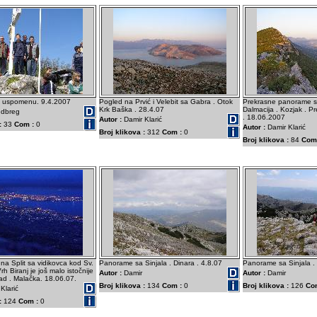
za uspomenu. 9.4.2007
Pogled na Prvić i Velebit sa Gabra . Otok
Prekrasne panorame s
Krk Baška . 28.4.07
Dalmacija . Kozjak . P
dbreg
. 18.06.2007
Autor :
Damir Klarić
:
33
Com :
0
Autor :
Damir Klarić
Broj klikova :
312
Com :
0
Broj klikova :
84
Com
na Split sa vidikovca kod Sv.
Panorame sa Sinjala . Dinara . 4.8.07
Panorame sa Sinjala . 
Vrh Biranj je još malo istočnije
Autor :
Damir
Autor :
Damir
ad . Malačka. 18.06.07.
Broj klikova :
134
Com :
0
Broj klikova :
126
Co
Klarić
:
124
Com :
0