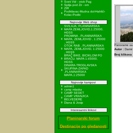
Sveti Vid - otok Pag
Spilja pod Zir - om
ZIR
Podkilavac-Mudna dol-Hahlići-
Kolac-Podki
Najnovije Web shop
SVILAJA, PLANINARSKA
MAPA ZEMLJOVID,1:25000,
HGSS
PROMINA , PLANINARSKA
MAPA, ZEMLJOVID , 1:25000
, HGSS
Panorame sa S
OTOK RAB , PLANINARSKA
MAPA, ZEMLJOVID, 1:25000
Autor :
Damir
, HGSS
Broj klikova 
BRAČ BIKE, BICIKLOM PO
BRAČU, MAPA 1:45000,
HGSS
DINARA-TROGLAVSKA
SKUPINA-ZAPAD
,PLANINARSKA
MAPA,1:25000
Najnovije kampovi
admin1
camp mlaska
CAMP SEGET
CAMP VRANJICA
BELVEDERE
Diana & Josip
Interesantni linkovi
Planinarski forum
Destinacije po gledanosti