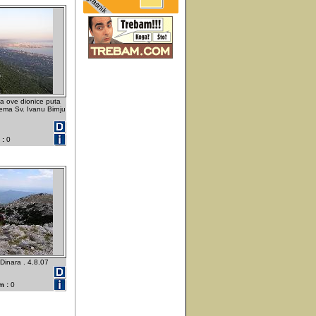
a ove dionice puta
rema Sv. Ivanu Birnju
 :
0
Dinara . 4.8.07
m :
0