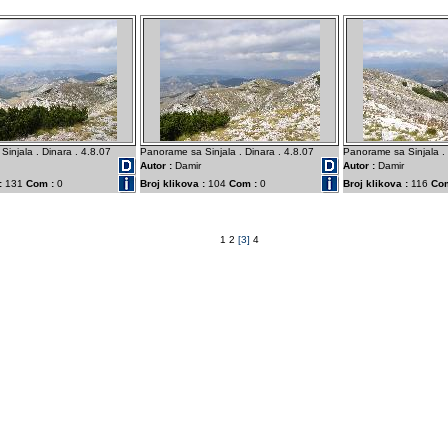
injala . Dinara . 4.8.07
Panorame sa Sinjala . Dinara . 4.8.07
Panorame sa Sinjala . 
Autor :
Damir
Autor :
Damir
:
131
Com :
0
Broj klikova :
104
Com :
0
Broj klikova :
116
Com
1
2
[3]
4