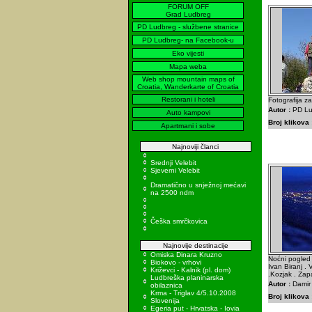
FORUM OFF
Grad Ludbreg
PD Ludbreg - službene stranice
PD Ludbreg- na Facebook-u
Eko vijesti
Mapa weba
Web shop mountain maps of
Croatia, Wanderkarte of Croatia
Restorani i hoteli
Fotografija 
Autor :
PD Lu
Auto kampovi
Broj klikova 
Apartmani i sobe
Najnoviji članci
Srednji Velebit
Sjeverni Velebit
Dramatično u snježnoj mećavi
na 2500 ndm
Češka smrčkovica
Najnovije destinacije
Omiska Dinara Kruzno
Noćni pogled 
Biokovo - vrhovi
Ivan Biranj . 
Križevci - Kalnik (pl. dom)
.Kozjak . Zap
Ludbreška planinarska
Autor :
Damir 
obilaznica
Krma - Triglav 4/5.10.2008
Broj klikova 
Slovenija
Egeria put - Hrvatska - Iovia