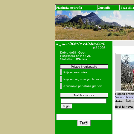
Planinska područja
Županije
Baza slika
Dobro došli :
Gost
Posjetitelja online :
24
Statistika :
AWstats
Prijave i registracije
Prijava suradnika
Prijave i registracije članova
Ažuriranje podataka gradovi
Pogled prema 
Tražilica - crtice
View to Ivanc
Autor :
Željk
Broj klikova 