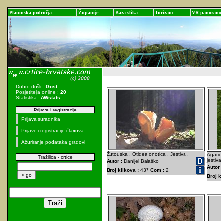
Planinska područja
Županije
Baza slika
Turizam
VR panoram
Dobro došli :
Gost
Posjetitelja online :
20
Statistika :
AWstats
Prijave i registracije
Prijava suradnika
Prijave i registracije članova
Ažuriranje podataka gradovi
Žutouska . Otidea onotica . Jestiva .
Agaric
Tražilica - crtice
jestiva
Autor :
Danijel Balaško
Autor 
Broj klikova :
437
Com :
2
Broj k