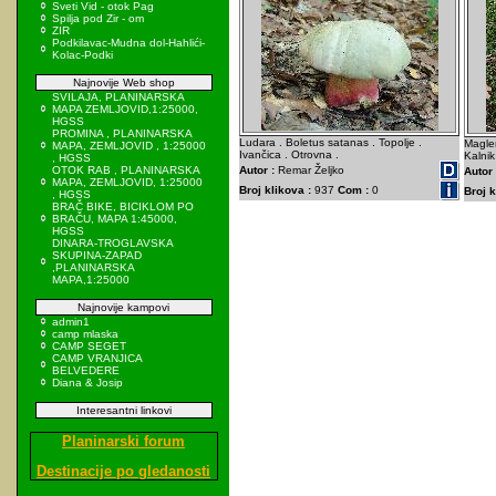
Sveti Vid - otok Pag
Spilja pod Zir - om
ZIR
Podkilavac-Mudna dol-Hahlići-
Kolac-Podki
Najnovije Web shop
SVILAJA, PLANINARSKA
MAPA ZEMLJOVID,1:25000,
HGSS
PROMINA , PLANINARSKA
Ludara . Boletus satanas . Topolje .
Maglen
MAPA, ZEMLJOVID , 1:25000
Ivančica . Otrovna .
Kalnik
, HGSS
OTOK RAB , PLANINARSKA
Autor :
Remar Željko
Autor 
MAPA, ZEMLJOVID, 1:25000
Broj klikova :
937
Com :
0
Broj k
, HGSS
BRAČ BIKE, BICIKLOM PO
BRAČU, MAPA 1:45000,
HGSS
DINARA-TROGLAVSKA
SKUPINA-ZAPAD
,PLANINARSKA
MAPA,1:25000
Najnovije kampovi
admin1
camp mlaska
CAMP SEGET
CAMP VRANJICA
BELVEDERE
Diana & Josip
Interesantni linkovi
Planinarski forum
Destinacije po gledanosti