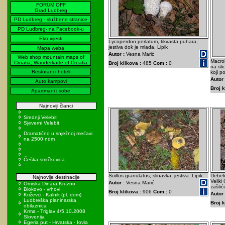
FORUM OFF
Grad Ludbreg
PD Ludbreg - službene stranice
PD Ludbreg- na Facebook-u
Eko vijesti
Lycoperdon perlatum, tikvasta puhara;
jestiva dok je mlada. Lipik
Mapa weba
Autor :
Vesna Marić
Web shop mountain maps of
Macrol
Croatia, Wanderkarte of Croatia
Broj klikova :
485
Com :
0
na sli
Restorani i hoteli
koji p
Autor 
Auto kampovi
Broj k
Apartmani i sobe
Najnoviji članci
Srednji Velebit
Sjeverni Velebit
Dramatično u snježnoj mećavi
na 2500 ndm
Češka smrčkovica
Suillus granulatus, slinavka; jestiva. Lipik
Debelo
Najnovije destinacije
Veliki
Autor :
Vesna Marić
Omiska Dinara Kruzno
zaštić
Biokovo - vrhovi
Broj klikova :
906
Com :
0
Autor 
Križevci - Kalnik (pl. dom)
Ludbreška planinarska
Broj k
obilaznica
Krma - Triglav 4/5.10.2008
Slovenija
Egeria put - Hrvatska - Iovia