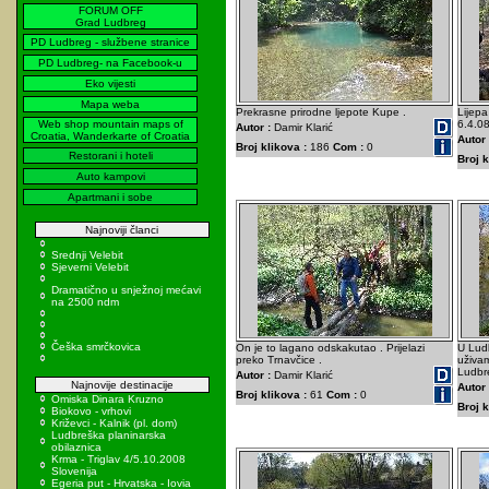
FORUM OFF
Grad Ludbreg
PD Ludbreg - službene stranice
PD Ludbreg- na Facebook-u
Eko vijesti
Mapa weba
Prekrasne prirodne ljepote Kupe .
Lijepa
Web shop mountain maps of
6.4.0
Autor :
Damir Klarić
Croatia, Wanderkarte of Croatia
Autor 
Broj klikova :
186
Com :
0
Restorani i hoteli
Broj k
Auto kampovi
Apartmani i sobe
Najnoviji članci
Srednji Velebit
Sjeverni Velebit
Dramatično u snježnoj mećavi
na 2500 ndm
Češka smrčkovica
On je to lagano odskakutao . Prijelazi
U Lud
preko Trnavčice .
uživam
Ludbr
Autor :
Damir Klarić
Najnovije destinacije
Autor 
Broj klikova :
61
Com :
0
Omiska Dinara Kruzno
Broj k
Biokovo - vrhovi
Križevci - Kalnik (pl. dom)
Ludbreška planinarska
obilaznica
Krma - Triglav 4/5.10.2008
Slovenija
Egeria put - Hrvatska - Iovia