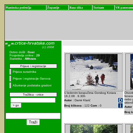
Planinska područja
Županije
Baza slika
Turizam
VR panoram
Dobro došli :
Gost
Posjetitelja online :
29
Statistika :
AWstats
Prijave i registracije
Prijava suradnika
Prijave i registracije članova
Ažuriranje podataka gradovi
U ledenim bespučima Gorskog Kotara .
Otvori
Tražilica - crtice
16.2.08 . 9.30h
feneo
nebo p
Autor :
Damir Klarić
skloni
Broj klikova :
122
Com :
0
Autor 
Broj k