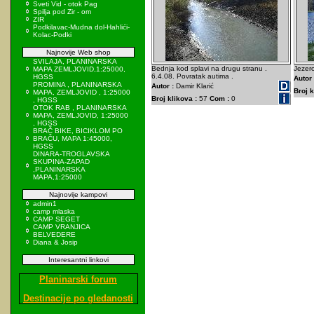
Sveti Vid - otok Pag
Spilja pod Zir - om
ZIR
Podkilavac-Mudna dol-Hahlići-
Kolac-Podki
Najnovije Web shop
SVILAJA, PLANINARSKA
Bednja kod splavi na drugu stranu .
Jezero
MAPA ZEMLJOVID,1:25000,
6.4.08. Povratak autima .
HGSS
Autor 
PROMINA , PLANINARSKA
Autor :
Damir Klarić
Broj k
MAPA, ZEMLJOVID , 1:25000
Broj klikova :
57
Com :
0
, HGSS
OTOK RAB , PLANINARSKA
MAPA, ZEMLJOVID, 1:25000
, HGSS
BRAČ BIKE, BICIKLOM PO
BRAČU, MAPA 1:45000,
HGSS
DINARA-TROGLAVSKA
SKUPINA-ZAPAD
,PLANINARSKA
MAPA,1:25000
Najnovije kampovi
admin1
camp mlaska
CAMP SEGET
CAMP VRANJICA
BELVEDERE
Diana & Josip
Interesantni linkovi
Planinarski forum
Destinacije po gledanosti