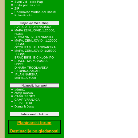
Sveti Vid - otok Pag
Spilja pod Zir - om
ZIR
Podkilavac-Mudna dol-Hahlići-
Kolac-Podki
Najnovije Web shop
SVILAJA, PLANINARSKA
MAPA ZEMLJOVID,1:25000,
HGSS
PROMINA , PLANINARSKA
MAPA, ZEMLJOVID , 1:25000
, HGSS
OTOK RAB , PLANINARSKA
MAPA, ZEMLJOVID, 1:25000
, HGSS
BRAČ BIKE, BICIKLOM PO
BRAČU, MAPA 1:45000,
HGSS
DINARA-TROGLAVSKA
SKUPINA-ZAPAD
,PLANINARSKA
MAPA,1:25000
Najnovije kampovi
admin1
camp mlaska
CAMP SEGET
CAMP VRANJICA
BELVEDERE
Diana & Josip
Interesantni linkovi
Planinarski forum
Destinacije po gledanosti