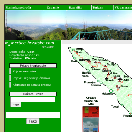
Planinska područja
Županije
Baza slika
Turizam
VR panoram
Dobro došli :
Gost
Posjetitelja online :
26
Statistika :
AWstats
Prijave i registracije
Prijava suradnika
Prijave i registracije članova
Ažuriranje podataka gradovi
Tražilica - crtice