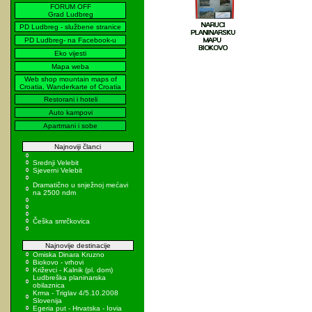
FORUM OFF
Grad Ludbreg
PD Ludbreg - službene stranice
PD Ludbreg- na Facebook-u
Eko vijesti
Mapa weba
Web shop mountain maps of
Croatia, Wanderkarte of Croatia
Restorani i hoteli
Auto kampovi
Apartmani i sobe
Najnoviji članci
Srednji Velebit
Sjeverni Velebit
Dramatično u snježnoj mećavi
na 2500 ndm
Češka smrčkovica
Najnovije destinacije
Omiska Dinara Kruzno
Biokovo - vrhovi
Križevci - Kalnik (pl. dom)
Ludbreška planinarska
obilaznica
Krma - Triglav 4/5.10.2008
Slovenija
Egeria put - Hrvatska - Iovia