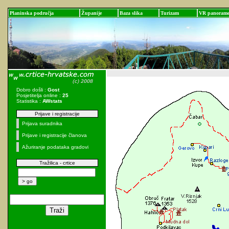
Planinska područja
Županije
Baza slika
Turizam
VR panoram
Dobro došli :
Gost
Posjetitelja online :
25
Statistika :
AWstats
Prijave i registracije
Prijava suradnika
Prijave i registracije članova
Ažuriranje podataka gradovi
Tražilica - crtice