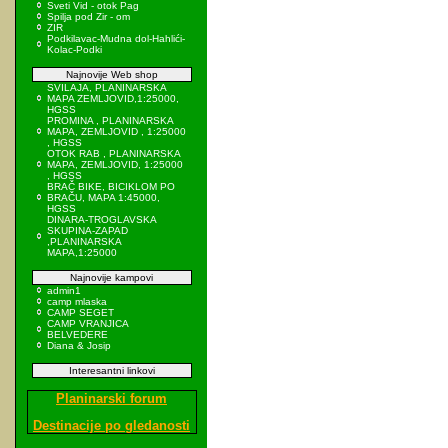
Sveti Vid - otok Pag
Spilja pod Zir - om
ZIR
Podkilavac-Mudna dol-Hahlići-
Kolac-Podki
Najnovije Web shop
SVILAJA, PLANINARSKA
MAPA ZEMLJOVID,1:25000,
HGSS
PROMINA , PLANINARSKA
MAPA, ZEMLJOVID , 1:25000
, HGSS
OTOK RAB , PLANINARSKA
MAPA, ZEMLJOVID, 1:25000
, HGSS
BRAČ BIKE, BICIKLOM PO
BRAČU, MAPA 1:45000,
HGSS
DINARA-TROGLAVSKA
SKUPINA-ZAPAD
,PLANINARSKA
MAPA,1:25000
Najnovije kampovi
admin1
camp mlaska
CAMP SEGET
CAMP VRANJICA
BELVEDERE
Diana & Josip
Interesantni linkovi
Planinarski forum
Destinacije po gledanosti