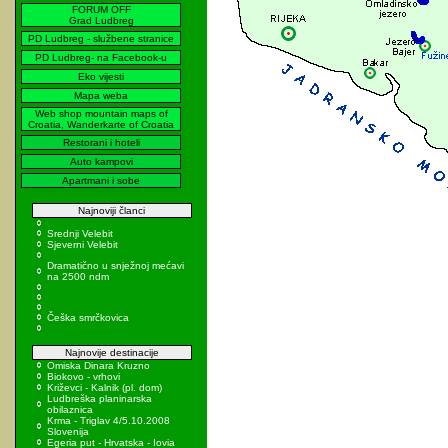
FORUM OFF
Grad Ludbreg
PD Ludbreg - službene stranice
PD Ludbreg- na Facebook-u
Eko vijesti
Mapa weba
Web shop mountain maps of
Croatia, Wanderkarte of Croatia
Restorani i hoteli
Auto kampovi
Apartmani i sobe
Najnoviji članci
Srednji Velebit
Sjeverni Velebit
Dramatično u snježnoj mećavi
na 2500 ndm
Češka smrčkovica
Najnovije destinacije
Omiska Dinara Kruzno
Biokovo - vrhovi
Križevci - Kalnik (pl. dom)
Ludbreška planinarska
obilaznica
Krma - Triglav 4/5.10.2008
Slovenija
Egeria put - Hrvatska - Iovia