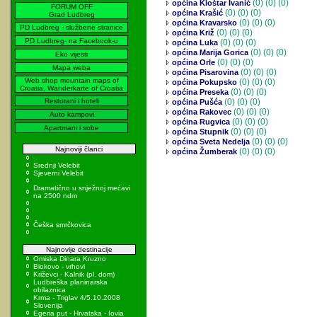
(0)
(0) (0)
općina Kloštar Ivanić
FORUM OFF
(0)
(0) (0)
općina Krašić
Grad Ludbreg
(0)
(0) (0)
općina Kravarsko
PD Ludbreg - službene stranice
(0)
(0) (0)
općina Križ
PD Ludbreg- na Facebook-u
(0)
(0) (0)
općina Luka
(0)
(0) (0)
općina Marija Gorica
Eko vijesti
(0)
(0) (0)
općina Orle
Mapa weba
(0)
(0) (0)
općina Pisarovina
Web shop mountain maps of
(0)
(0) (0)
općina Pokupsko
Croatia, Wanderkarte of Croatia
(0)
(0) (0)
općina Preseka
Restorani i hoteli
(0)
(0) (0)
općina Pušća
(0)
(0) (0)
općina Rakovec
Auto kampovi
(0)
(0) (0)
općina Rugvica
Apartmani i sobe
(0)
(0) (0)
općina Stupnik
(0)
(0) (0)
općina Sveta Nedelja
Najnoviji članci
(0)
(0) (0)
općina Žumberak
Srednji Velebit
Sjeverni Velebit
Dramatično u snježnoj mećavi
na 2500 ndm
Češka smrčkovica
Najnovije destinacije
Omiska Dinara Kruzno
Biokovo - vrhovi
Križevci - Kalnik (pl. dom)
Ludbreška planinarska
obilaznica
Krma - Triglav 4/5.10.2008
Slovenija
Egeria put - Hrvatska - Iovia