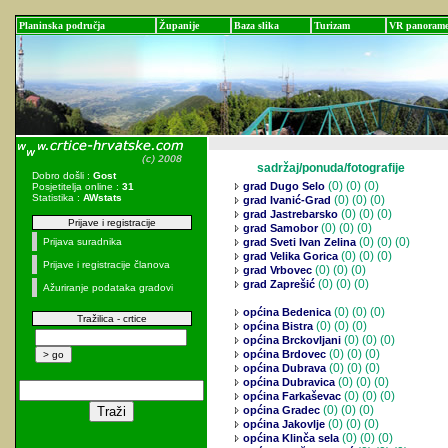
Planinska područja
Županije
Baza slika
Turizam
VR panoram
sadržaj/ponuda/fotografije
Dobro došli :
Gost
(0)
(0) (0)
grad Dugo Selo
Posjetitelja online :
31
Statistika :
AWstats
(0)
(0) (0)
grad Ivanić-Grad
(0)
(0) (0)
grad Jastrebarsko
Prijave i registracije
(0)
(0) (0)
grad Samobor
(0)
(0) (0)
Prijava suradnika
grad Sveti Ivan Zelina
(0)
(0) (0)
grad Velika Gorica
Prijave i registracije članova
(0)
(0) (0)
grad Vrbovec
(0)
(0) (0)
grad Zaprešić
Ažuriranje podataka gradovi
(0)
(0) (0)
općina Bedenica
Tražilica - crtice
(0)
(0) (0)
općina Bistra
(0)
(0) (0)
općina Brckovljani
(0)
(0) (0)
općina Brdovec
(0)
(0) (0)
općina Dubrava
(0)
(0) (0)
općina Dubravica
(0)
(0) (0)
općina Farkaševac
(0)
(0) (0)
općina Gradec
(0)
(0) (0)
općina Jakovlje
(0)
(0) (0)
općina Klinča sela