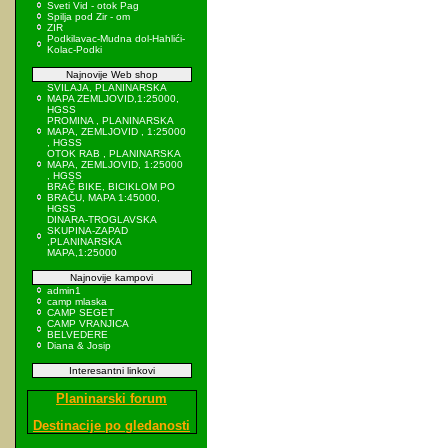
Sveti Vid - otok Pag
Spilja pod Zir - om
ZIR
Podkilavac-Mudna dol-Hahlići-
Kolac-Podki
Najnovije Web shop
SVILAJA, PLANINARSKA
MAPA ZEMLJOVID,1:25000,
HGSS
PROMINA , PLANINARSKA
MAPA, ZEMLJOVID , 1:25000
, HGSS
OTOK RAB , PLANINARSKA
MAPA, ZEMLJOVID, 1:25000
, HGSS
BRAČ BIKE, BICIKLOM PO
BRAČU, MAPA 1:45000,
HGSS
DINARA-TROGLAVSKA
SKUPINA-ZAPAD
,PLANINARSKA
MAPA,1:25000
Najnovije kampovi
admin1
camp mlaska
CAMP SEGET
CAMP VRANJICA
BELVEDERE
Diana & Josip
Interesantni linkovi
Planinarski forum
Destinacije po gledanosti