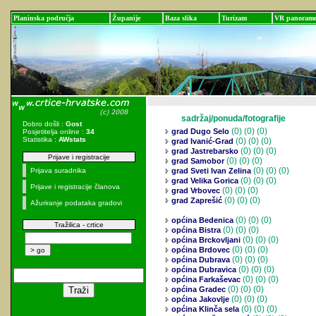
Planinska područja
Županije
Baza slika
Turizam
VR panoram
sadržaj/ponuda/fotografije
Dobro došli :
Gost
(0)
(0) (0)
grad Dugo Selo
Posjetitelja online :
34
Statistika :
AWstats
(0)
(0) (0)
grad Ivanić-Grad
(0)
(0) (0)
grad Jastrebarsko
Prijave i registracije
(0)
(0) (0)
grad Samobor
(0)
(0) (0)
Prijava suradnika
grad Sveti Ivan Zelina
(0)
(0) (0)
grad Velika Gorica
Prijave i registracije članova
(0)
(0) (0)
grad Vrbovec
(0)
(0) (0)
grad Zaprešić
Ažuriranje podataka gradovi
(0)
(0) (0)
općina Bedenica
Tražilica - crtice
(0)
(0) (0)
općina Bistra
(0)
(0) (0)
općina Brckovljani
(0)
(0) (0)
općina Brdovec
(0)
(0) (0)
općina Dubrava
(0)
(0) (0)
općina Dubravica
(0)
(0) (0)
općina Farkaševac
(0)
(0) (0)
općina Gradec
(0)
(0) (0)
općina Jakovlje
(0)
(0) (0)
općina Klinča sela