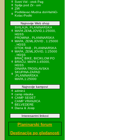
Sveti Vid - otok Pag
Spilja pod Zir - om
ZIR
Podkilavac-Mudna dol-Hahlići-
Kolac-Podki
Najnovije Web shop
SVILAJA, PLANINARSKA
MAPA ZEMLJOVID,1:25000,
HGSS
PROMINA , PLANINARSKA
MAPA, ZEMLJOVID , 1:25000
, HGSS
OTOK RAB , PLANINARSKA
MAPA, ZEMLJOVID, 1:25000
, HGSS
BRAČ BIKE, BICIKLOM PO
BRAČU, MAPA 1:45000,
HGSS
DINARA-TROGLAVSKA
SKUPINA-ZAPAD
,PLANINARSKA
MAPA,1:25000
Najnovije kampovi
admin1
camp mlaska
CAMP SEGET
CAMP VRANJICA
BELVEDERE
Diana & Josip
Interesantni linkovi
Planinarski forum
Destinacije po gledanosti