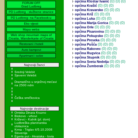
(0)
(0) (0)
općina Kloštar Ivanić
FORUM OFF
(0)
(0) (0)
općina Krašić
Grad Ludbreg
(0)
(0) (0)
općina Kravarsko
PD Ludbreg - službene stranice
(0)
(0) (0)
općina Križ
PD Ludbreg- na Facebook-u
(0)
(0) (0)
općina Luka
(0)
(0) (0)
općina Marija Gorica
Eko vijesti
(0)
(0) (0)
općina Orle
Mapa weba
(0)
(0) (0)
općina Pisarovina
Web shop mountain maps of
(0)
(0) (0)
općina Pokupsko
Croatia, Wanderkarte of Croatia
(0)
(0) (0)
općina Preseka
Restorani i hoteli
(0)
(0) (0)
općina Pušća
(0)
(0) (0)
općina Rakovec
Auto kampovi
(0)
(0) (0)
općina Rugvica
Apartmani i sobe
(0)
(0) (0)
općina Stupnik
(0)
(0) (0)
općina Sveta Nedelja
Najnoviji članci
(0)
(0) (0)
općina Žumberak
Srednji Velebit
Sjeverni Velebit
Dramatično u snježnoj mećavi
na 2500 ndm
Češka smrčkovica
Najnovije destinacije
Omiska Dinara Kruzno
Biokovo - vrhovi
Križevci - Kalnik (pl. dom)
Ludbreška planinarska
obilaznica
Krma - Triglav 4/5.10.2008
Slovenija
Egeria put - Hrvatska - Iovia