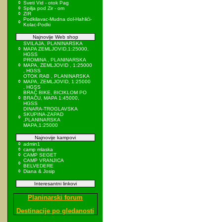
Sveti Vid - otok Pag
Spilja pod Zir - om
ZIR
Podkilavac-Mudna dol-Hahlići-
Kolac-Podki
Najnovije Web shop
SVILAJA, PLANINARSKA
MAPA ZEMLJOVID,1:25000,
HGSS
PROMINA , PLANINARSKA
MAPA, ZEMLJOVID , 1:25000
, HGSS
OTOK RAB , PLANINARSKA
MAPA, ZEMLJOVID, 1:25000
, HGSS
BRAČ BIKE, BICIKLOM PO
BRAČU, MAPA 1:45000,
HGSS
DINARA-TROGLAVSKA
SKUPINA-ZAPAD
,PLANINARSKA
MAPA,1:25000
Najnovije kampovi
admin1
camp mlaska
CAMP SEGET
CAMP VRANJICA
BELVEDERE
Diana & Josip
Interesantni linkovi
Planinarski forum
Destinacije po gledanosti