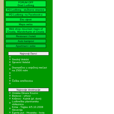
FORUM OFF
Grad Ludbreg
PD Ludbreg - službene stranice
PD Ludbreg- na Facebook-u
Eko vijesti
Mapa weba
Web shop mountain maps of
Croatia, Wanderkarte of Croatia
Restorani i hoteli
Auto kampovi
Apartmani i sobe
Najnoviji članci
Srednji Velebit
Sjeverni Velebit
Dramatično u snježnoj mećavi
na 2500 ndm
Češka smrčkovica
Najnovije destinacije
Omiska Dinara Kruzno
Biokovo - vrhovi
Križevci - Kalnik (pl. dom)
Ludbreška planinarska
obilaznica
Krma - Triglav 4/5.10.2008
Slovenija
Egeria put - Hrvatska - Iovia