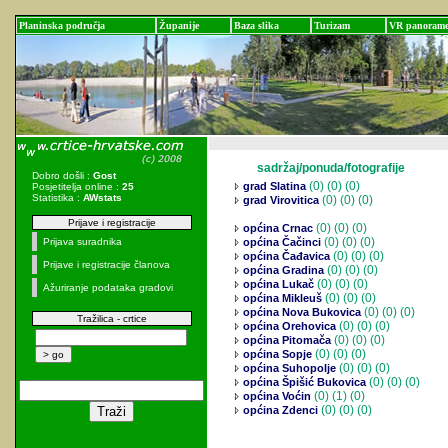
Planinska područja
Županije
Baza slika
Turizam
VR panoram
sadržaj/ponuda/fotografije
Dobro došli :
Gost
(0)
(0) (0)
grad Slatina
Posjetitelja online :
25
Statistika :
AWstats
(0)
(0) (0)
grad Virovitica
Prijave i registracije
(0)
(0) (0)
općina Crnac
(0)
(0) (0)
Prijava suradnika
općina Čačinci
(0)
(0) (0)
općina Čađavica
Prijave i registracije članova
(0)
(0) (0)
općina Gradina
(0)
(0) (0)
općina Lukač
Ažuriranje podataka gradovi
(0)
(0) (0)
općina Mikleuš
(0)
(0) (0)
općina Nova Bukovica
Tražilica - crtice
(0)
(0) (0)
općina Orehovica
(0)
(0) (0)
općina Pitomača
(0)
(0) (0)
općina Sopje
(0)
(0) (0)
općina Suhopolje
(0)
(0) (0)
općina Špišić Bukovica
(0)
(1) (0)
općina Voćin
(0)
(0) (0)
općina Zdenci